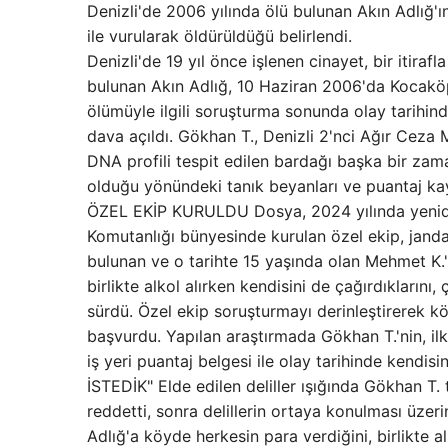
Denizli'de 2006 yılında ölü bulunan Akın Adlığ'ı
ile vurularak öldürüldüğü belirlendi.
Denizli'de 19 yıl önce işlenen cinayet, bir itiraf
bulunan Akın Adlığ, 10 Haziran 2006'da Kocaköpr
ölümüyle ilgili soruşturma sonunda olay tarihin
dava açıldı. Gökhan T., Denizli 2'nci Ağır Cez
DNA profili tespit edilen bardağı başka bir zama
olduğu yönündeki tanık beyanları ve puantaj kay
ÖZEL EKİP KURULDU Dosya, 2024 yılında yeniden 
Komutanlığı bünyesinde kurulan özel ekip, jandar
bulunan ve o tarihte 15 yaşında olan Mehmet K.'n
birlikte alkol alırken kendisini de çağırdıklarını
sürdü. Özel ekip soruşturmayı derinleştirerek köyd
başvurdu. Yapılan araştırmada Gökhan T.'nin, il
iş yeri puantaj belgesi ile olay tarihinde kendis
İSTEDİK" Elde edilen deliller ışığında Gökhan T.
reddetti, sonra delillerin ortaya konulması üzerin
Adlığ'a köyde herkesin para verdiğini, birlikte