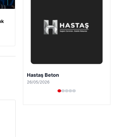
ık
Enes Kaplan Avukatlık Bürosu
28/04/2026