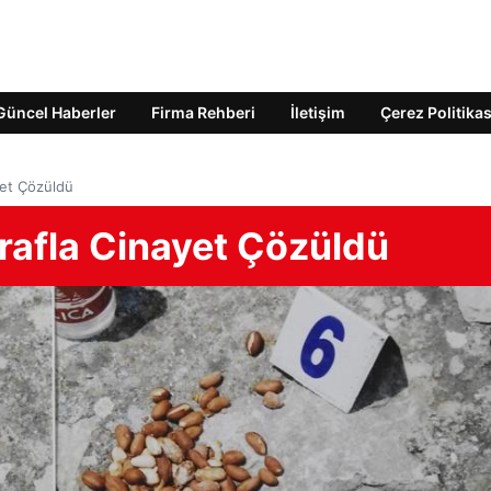
Güncel Haberler
Firma Rehberi
İletişim
Çerez Politikas
yet Çözüldü
irafla Cinayet Çözüldü