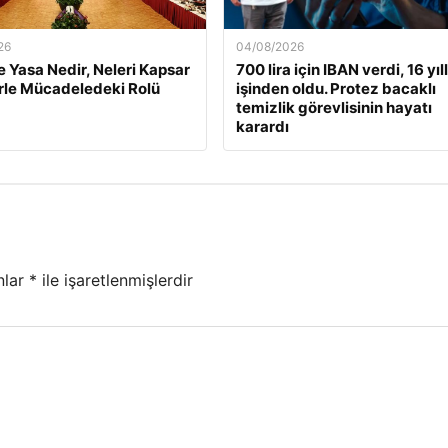
26
04/08/2026
 Yasa Nedir, Neleri Kapsar
700 lira için IBAN verdi, 16 yıll
rle Mücadeledeki Rolü
işinden oldu. Protez bacaklı
temizlik görevlisinin hayatı
karardı
nlar
*
ile işaretlenmişlerdir