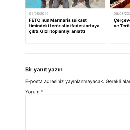
05/08/2026
05/08/20
FETÖ’nün Marmaris suikast
Çerçeve
timindeki teröristin ifadesi ortaya
ve Terö
çıktı. Gizli toplantıyı anlattı
Bir yanıt yazın
E-posta adresiniz yayınlanmayacak.
Gerekli ala
Yorum
*