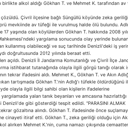
n birlikte alkol aldığı Gökhan T. ve Mehmet K. tarafından av 
la çözüldü. Çivril ilçesine bağlı Süngüllü köyünde zeka geriliğ
ü mevkiinde av tüfeği ile vurulmuş halde ölü bulundu. Adlı
de 17 yaşında olan köylülerden Gökhan T. hakkında 2008 yıl
a Mahkemesi'ndeki yargılama sonucunda olay yerinde buluna
n kullanmış olabileceği ve suç tarihinde Denizli'deki iş yer
dı doğrultusunda 2012 yılında beraat etti.
açıldı. Denizli İl Jandarma Komutanlığı ve Çivril İlçe Ja
ma istihbarat tutanağında olayla ilgili görgü tanığı olarak 
ın tekrar ifadesini aldı. Mehmet K., Gökhan T. ve Akın Adlığ
, çıkan tartışmada Gökhan T.'nin Adlığ'ı tüfekle öldürdüğünü il
e olayla ilgili bilgi sahibi olan kişilerin ifadelerine
k yargılamada yalan tanık beyanları ve amcasına hazırlattığı
ini Denizli'de gibi gösterdiği tespit edildi. "PARASINI ALMAK
 tekrar gözaltına alındı. Gökhan T. ifadesinde önce suçlamay
e cinayeti itiraf etti. Gökhan T., zeka geriliği olduğu için Ak
 alkol alırken Mehmet K.'nin, cuma namazı çıkışında cemaatte