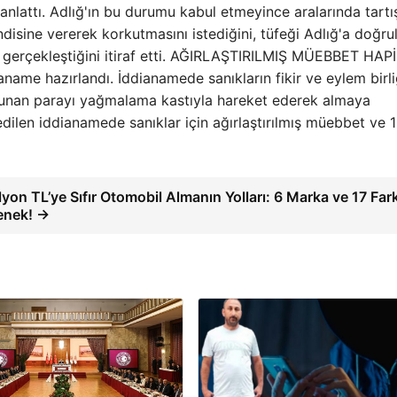
i anlattı. Adlığ'ın bu durumu kabul etmeyince aralarında tart
ndisine vererek korkutmasını istediğini, tüfeği Adlığ'a doğru
de gerçekleştiğini itiraf etti. AĞIRLAŞTIRILMIŞ MÜEBBET HAP
me hazırlandı. İddianamede sanıkların fikir ve eylem birli
lunan parayı yağmalama kastıyla hareket ederek almaya
edilen iddianamede sanıklar için ağırlaştırılmış müebbet ve 1
lyon TL’ye Sıfır Otomobil Almanın Yolları: 6 Marka ve 17 Fark
enek! →