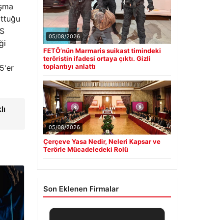
ışma
lttuğu
İS
05/08/2026
ği
FETÖ’nün Marmaris suikast timindeki
teröristin ifadesi ortaya çıktı. Gizli
toplantıyı anlattı
5'er
lı
05/08/2026
Çerçeve Yasa Nedir, Neleri Kapsar ve
Terörle Mücadeledeki Rolü
Son Eklenen Firmalar