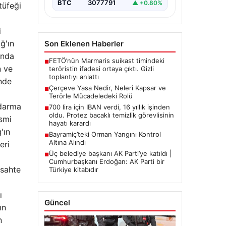
BTC
3077791
▲ +0.80%
tüfeği
i
ğ'ın
Son Eklenen Haberler
ında
FETÖ’nün Marmaris suikast timindeki
■
n ve
teröristin ifadesi ortaya çıktı. Gizli
toplantıyı anlattı
inde
Çerçeve Yasa Nedir, Neleri Kapsar ve
■
Terörle Mücadeledeki Rolü
ndarma
700 lira için IBAN verdi, 16 yıllık işinden
■
oldu. Protez bacaklı temizlik görevlisinin
ismi
hayatı karardı
'ın
Bayramiç’teki Orman Yangını Kontrol
■
Altına Alındı
eri
Üç belediye başkanı AK Parti’ye katıldı |
■
Cumhurbaşkanı Erdoğan: AK Parti bir
 sahte
Türkiye kitabıdır
ı
Güncel
ın
n