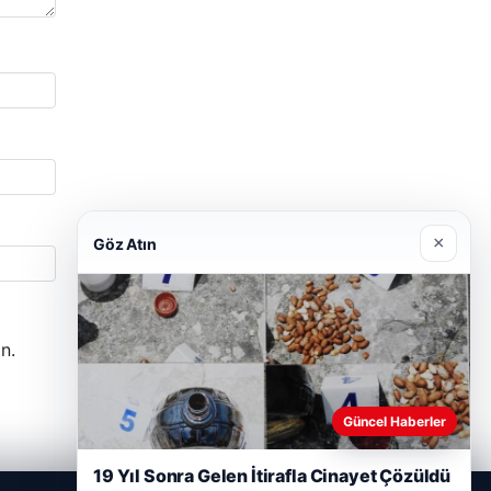
×
Göz Atın
n.
Güncel Haberler
19 Yıl Sonra Gelen İtirafla Cinayet Çözüldü