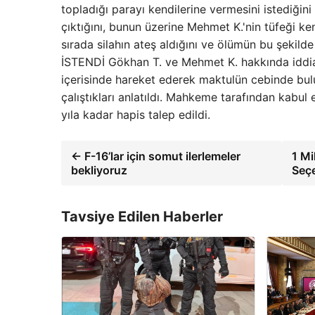
topladığı parayı kendilerine vermesini istediğin
çıktığını, bunun üzerine Mehmet K.'nin tüfeği ke
sırada silahın ateş aldığını ve ölümün bu şekil
İSTENDİ Gökhan T. ve Mehmet K. hakkında iddiana
içerisinde hareket ederek maktulün cebinde bu
çalıştıkları anlatıldı. Mahkeme tarafından kabul 
yıla kadar hapis talep edildi.
← F-16’lar için somut ilerlemeler
1 Mi
bekliyoruz
Seç
Tavsiye Edilen Haberler