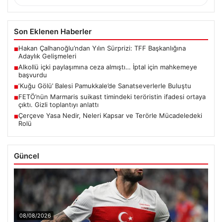
Son Eklenen Haberler
Hakan Çalhanoğlu’ndan Yılın Sürprizi: TFF Başkanlığına
■
Adaylık Gelişmeleri
Alkollü içki paylaşımına ceza almıştı… İptal için mahkemeye
■
başvurdu
‘Kuğu Gölü’ Balesi Pamukkale’de Sanatseverlerle Buluştu
■
FETÖ’nün Marmaris suikast timindeki teröristin ifadesi ortaya
■
çıktı. Gizli toplantıyı anlattı
Çerçeve Yasa Nedir, Neleri Kapsar ve Terörle Mücadeledeki
■
Rolü
Güncel
08/08/2026