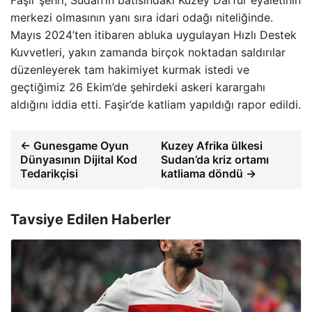
Faşir şehri, Sudan’ın batısındaki Kuzey Darfur eyaletinin
merkezi olmasının yanı sıra idari odağı niteliğinde.
Mayıs 2024’ten itibaren abluka uygulayan Hızlı Destek
Kuvvetleri, yakın zamanda birçok noktadan saldırılar
düzenleyerek tam hakimiyet kurmak istedi ve
geçtiğimiz 26 Ekim’de şehirdeki askeri karargahı
aldığını iddia etti. Faşir’de katliam yapıldığı rapor edildi.
← Gunesgame Oyun
Kuzey Afrika ülkesi
Dünyasının Dijital Kod
Sudan’da kriz ortamı
Tedarikçisi
katliama döndü →
Tavsiye Edilen Haberler