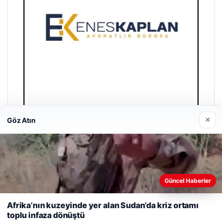
×
Göz Atın
Enes Kaplan Avukatlık Bürosu
28/04/2026
Güncel Haberler
Web sitemizi nasıl kullandığınızı daha iyi anlayabilmek,
deneyiminizi kişiselleştirmek ve geliştirmek amacıyla çerezler
Afrika’nın kuzeyinde yer alan Sudan’da kriz ortamı
kullanıyoruz.
Çerez Politikamız
toplu infaza dönüştü