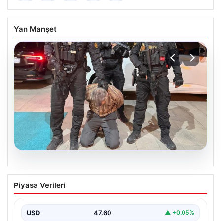
Yan Manşet
05.08.2026
FETÖ’nün Marmaris suikast timindeki
Piyasa Verileri
teröristin ifadesi ortaya çıktı. Gizli
toplantıyı anlattı
USD
47.60
▲ +0.05%