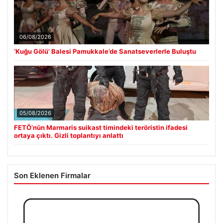
06/08/2026
‘Kuğu Gölü’ Balesi Pamukkale’de Sanatseverlerle Buluştu
05/08/2026
FETÖ’nün Marmaris suikast timindeki teröristin ifadesi
ortaya çıktı. Gizli toplantıyı anlattı
Son Eklenen Firmalar