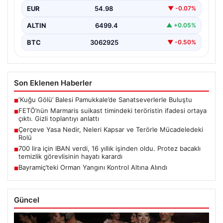
EUR
54.98
▼ -0.07%
ALTIN
6499.4
▲ +0.05%
BTC
3062925
▼ -0.50%
Son Eklenen Haberler
‘Kuğu Gölü’ Balesi Pamukkale’de Sanatseverlerle Buluştu
■
FETÖ’nün Marmaris suikast timindeki teröristin ifadesi ortaya
■
çıktı. Gizli toplantıyı anlattı
Çerçeve Yasa Nedir, Neleri Kapsar ve Terörle Mücadeledeki
■
Rolü
700 lira için IBAN verdi, 16 yıllık işinden oldu. Protez bacaklı
■
temizlik görevlisinin hayatı karardı
Bayramiç’teki Orman Yangını Kontrol Altına Alındı
■
Güncel