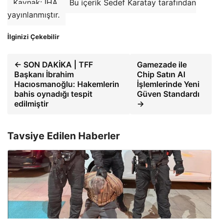
Kaynak: İHA
Bu içerik Sedef Karatay tarafından
yayınlanmıştır.
İlginizi Çekebilir
← SON DAKİKA | TFF
Gamezade ile
Başkanı İbrahim
Chip Satın Al
Hacıosmanoğlu: Hakemlerin
İşlemlerinde Yeni
bahis oynadığı tespit
Güven Standardı
edilmiştir
→
Tavsiye Edilen Haberler