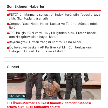
Son Eklenen Haberler
FETÖ’nün Marmaris suikast timindeki teröristin ifadesi ortaya
■
çıktı. Gizli toplantıyı anlattı
Çerçeve Yasa Nedir, Neleri Kapsar ve Terörle Mücadeledeki
■
Rolü
700 lira için IBAN verdi, 16 yıllık işinden oldu. Protez bacaklı
■
temizlik görevlisinin hayatı karardı
Bayramiç’teki Orman Yangını Kontrol Altına Alındı
■
Üç belediye başkanı AK Parti’ye katıldı | Cumhurbaşkanı
■
Erdoğan: AK Parti bir Türkiye kitabıdır
Güncel
05/08/2026
FETÖ’nün Marmaris suikast timindeki teröristin ifadesi
ortaya çıktı. Gizli toplantıyı anlattı