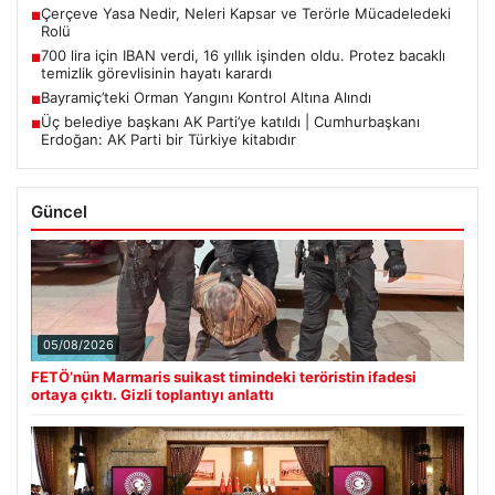
Çerçeve Yasa Nedir, Neleri Kapsar ve Terörle Mücadeledeki
■
Rolü
700 lira için IBAN verdi, 16 yıllık işinden oldu. Protez bacaklı
■
temizlik görevlisinin hayatı karardı
Bayramiç’teki Orman Yangını Kontrol Altına Alındı
■
Üç belediye başkanı AK Parti’ye katıldı | Cumhurbaşkanı
■
Erdoğan: AK Parti bir Türkiye kitabıdır
Güncel
05/08/2026
FETÖ’nün Marmaris suikast timindeki teröristin ifadesi
ortaya çıktı. Gizli toplantıyı anlattı