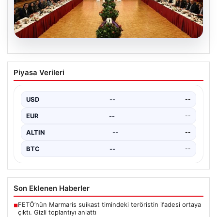
05.08.2026
Çerçeve Yasa Nedir, Neleri Kapsar ve
Piyasa Verileri
Terörle Mücadeledeki Rolü
Hukuk sistemi ve yasama süreçlerinde önemli bir yer
tutan çerçeve yasa, temel olarak toplumsal…
USD
--
--
EUR
--
--
ALTIN
--
--
BTC
--
--
Son Eklenen Haberler
FETÖ’nün Marmaris suikast timindeki teröristin ifadesi ortaya
■
çıktı. Gizli toplantıyı anlattı