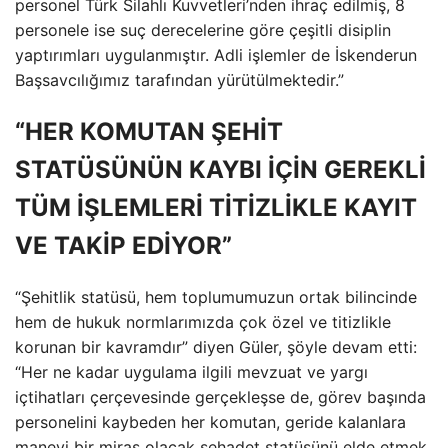
personel Türk Silahlı Kuvvetleri’nden ihraç edilmiş, 8
personele ise suç derecelerine göre çeşitli disiplin
yaptırımları uygulanmıştır. Adli işlemler de İskenderun
Başsavcılığımız tarafından yürütülmektedir.”
“HER KOMUTAN ŞEHİT
STATÜSÜNÜN KAYBI İÇİN GEREKLİ
TÜM İŞLEMLERİ TİTİZLİKLE KAYIT
VE TAKİP EDİYOR”
“Şehitlik statüsü, hem toplumumuzun ortak bilincinde
hem de hukuk normlarımızda çok özel ve titizlikle
korunan bir kavramdır” diyen Güler, şöyle devam etti:
“Her ne kadar uygulama ilgili mevzuat ve yargı
içtihatları çerçevesinde gerçekleşse de, görev başında
personelini kaybeden her komutan, geride kalanlara
manevi bir miras olacak şehadet statüsünü elde etmek