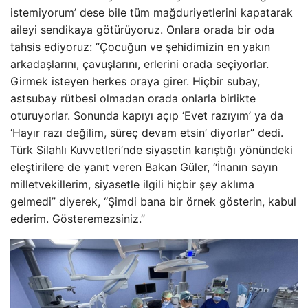
istemiyorum’ dese bile tüm mağduriyetlerini kapatarak
aileyi sendikaya götürüyoruz. Onlara orada bir oda
tahsis ediyoruz: “Çocuğun ve şehidimizin en yakın
arkadaşlarını, çavuşlarını, erlerini orada seçiyorlar.
Girmek isteyen herkes oraya girer. Hiçbir subay,
astsubay rütbesi olmadan orada onlarla birlikte
oturuyorlar. Sonunda kapıyı açıp ‘Evet razıyım’ ya da
‘Hayır razı değilim, süreç devam etsin’ diyorlar” dedi.
Türk Silahlı Kuvvetleri’nde siyasetin karıştığı yönündeki
eleştirilere de yanıt veren Bakan Güler, “İnanın sayın
milletvekillerim, siyasetle ilgili hiçbir şey aklıma
gelmedi” diyerek, “Şimdi bana bir örnek gösterin, kabul
ederim. Gösteremezsiniz.”