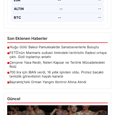
ALTIN
--
--
BTC
--
--
Son Eklenen Haberler
‘Kuğu Gölü’ Balesi Pamukkale’de Sanatseverlerle Buluştu
■
FETÖ’nün Marmaris suikast timindeki teröristin ifadesi ortaya
■
çıktı. Gizli toplantıyı anlattı
Çerçeve Yasa Nedir, Neleri Kapsar ve Terörle Mücadeledeki
■
Rolü
700 lira için IBAN verdi, 16 yıllık işinden oldu. Protez bacaklı
■
temizlik görevlisinin hayatı karardı
Bayramiç’teki Orman Yangını Kontrol Altına Alındı
■
Güncel