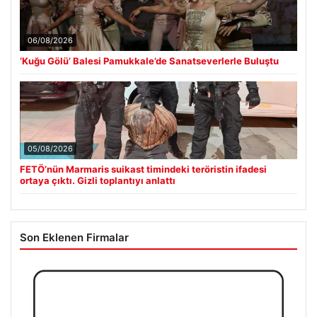
06/08/2026
‘Kuğu Gölü’ Balesi Pamukkale’de Sanatseverlerle Buluştu
05/08/2026
FETÖ’nün Marmaris suikast timindeki teröristin ifadesi
ortaya çıktı. Gizli toplantıyı anlattı
Son Eklenen Firmalar