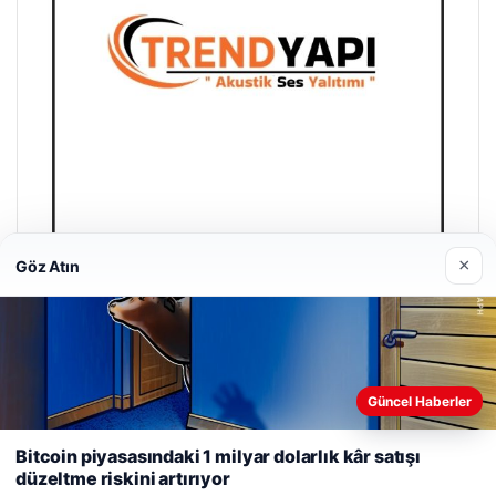
×
Göz Atın
Trend Yapı Akustik
18/04/2026
Güncel Haberler
Web sitemizi nasıl kullandığınızı daha iyi anlayabilmek,
deneyiminizi kişiselleştirmek ve geliştirmek amacıyla çerezler
Bitcoin piyasasındaki 1 milyar dolarlık kâr satışı
kullanıyoruz.
Çerez Politikamız
düzeltme riskini artırıyor
Reddet
Kabul Et