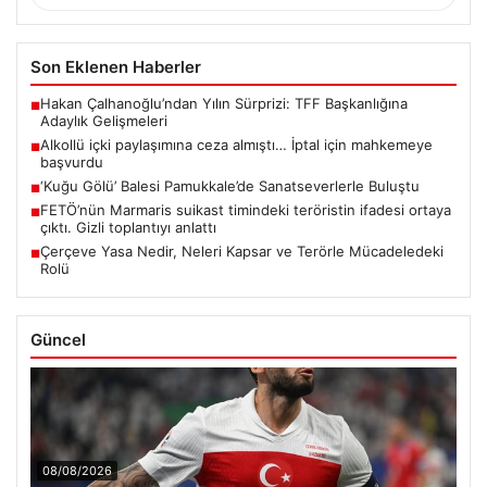
Son Eklenen Haberler
Hakan Çalhanoğlu’ndan Yılın Sürprizi: TFF Başkanlığına
■
Adaylık Gelişmeleri
Alkollü içki paylaşımına ceza almıştı… İptal için mahkemeye
■
başvurdu
‘Kuğu Gölü’ Balesi Pamukkale’de Sanatseverlerle Buluştu
■
FETÖ’nün Marmaris suikast timindeki teröristin ifadesi ortaya
■
çıktı. Gizli toplantıyı anlattı
Çerçeve Yasa Nedir, Neleri Kapsar ve Terörle Mücadeledeki
■
Rolü
Güncel
08/08/2026