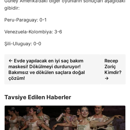
Güney Amerika’daki diğer oyunların sonuçları aşağıdaki
gibidir:
Peru-Paraguay: 0-1
Venezuela-Kolombiya: 3-6
Şili-Uluguay: 0-0
← Evde yapılacak en iyi saç bakım
Recep
maskesi! Dökülmeyi durduruyor!
Zoriç
Bakımsız ve dökülen saçlara doğal
Kimdir?
çözüm!
→
Tavsiye Edilen Haberler