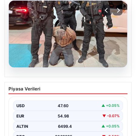
05.08.2026
FETÖ’nün Marmaris suikast timindeki
Piyasa Verileri
teröristin ifadesi ortaya çıktı. Gizli
toplantıyı anlattı
USD
47.60
▲ +0.05%
EUR
54.98
▼ -0.07%
ALTIN
6499.4
▲ +0.05%