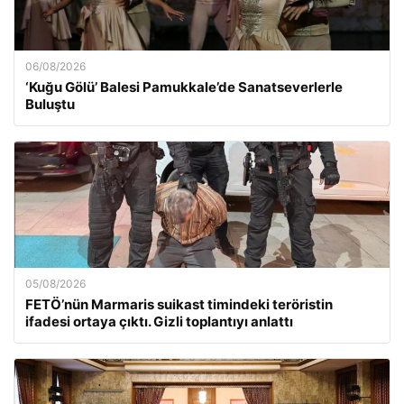
06/08/2026
‘Kuğu Gölü’ Balesi Pamukkale’de Sanatseverlerle
Buluştu
05/08/2026
FETÖ’nün Marmaris suikast timindeki teröristin
ifadesi ortaya çıktı. Gizli toplantıyı anlattı