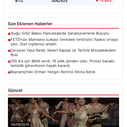
BTC
3062925
▼ -0.50%
Son Eklenen Haberler
‘Kuğu Gölü’ Balesi Pamukkale’de Sanatseverlerle Buluştu
■
FETÖ’nün Marmaris suikast timindeki teröristin ifadesi ortaya
■
çıktı. Gizli toplantıyı anlattı
Çerçeve Yasa Nedir, Neleri Kapsar ve Terörle Mücadeledeki
■
Rolü
700 lira için IBAN verdi, 16 yıllık işinden oldu. Protez bacaklı
■
temizlik görevlisinin hayatı karardı
Bayramiç’teki Orman Yangını Kontrol Altına Alındı
■
Güncel
06/08/2026