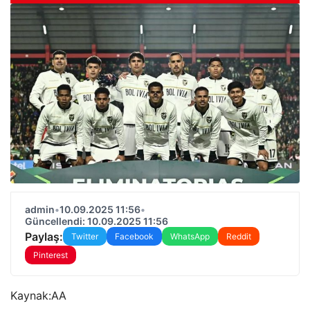
admin
•
10.09.2025 11:56
•
Güncellendi: 10.09.2025 11:56
Paylaş:
Twitter
Facebook
WhatsApp
Reddit
Pinterest
Kaynak:
AA