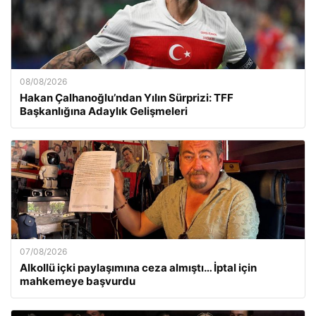
08/08/2026
Hakan Çalhanoğlu’ndan Yılın Sürprizi: TFF
Başkanlığına Adaylık Gelişmeleri
07/08/2026
Alkollü içki paylaşımına ceza almıştı… İptal için
mahkemeye başvurdu