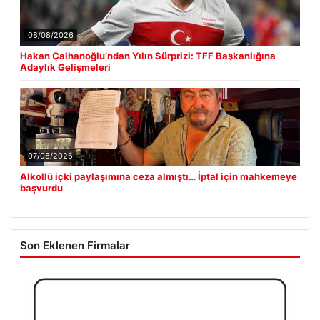
08/08/2026
Hakan Çalhanoğlu’ndan Yılın Sürprizi: TFF Başkanlığına
Adaylık Gelişmeleri
07/08/2026
Alkollü içki paylaşımına ceza almıştı… İptal için mahkemeye
başvurdu
Son Eklenen Firmalar