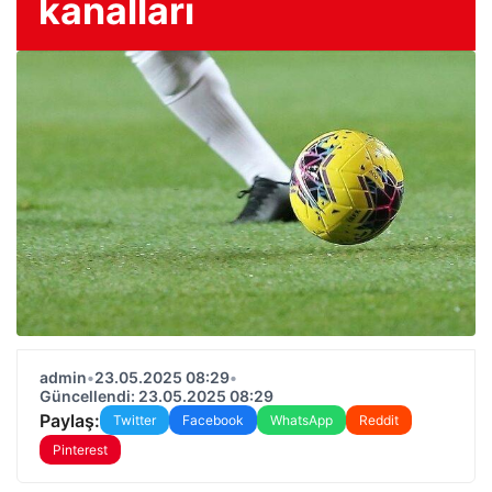
kanalları
admin
•
23.05.2025 08:29
•
Güncellendi: 23.05.2025 08:29
Paylaş:
Twitter
Facebook
WhatsApp
Reddit
Pinterest