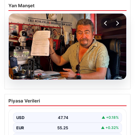
Yan Manşet
07.08.2026
Alkollü içki paylaşımına ceza almıştı…
Piyasa Verileri
İptal için mahkemeye başvurdu
USD
47.74
▲ +0.18%
EUR
55.25
▲ +0.32%