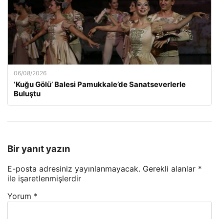
06/08/2026
‘Kuğu Gölü’ Balesi Pamukkale’de Sanatseverlerle
Buluştu
Bir yanıt yazın
E-posta adresiniz yayınlanmayacak.
Gerekli alanlar
*
ile işaretlenmişlerdir
Yorum
*