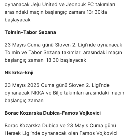
oynanacak Jeju United ve Jeonbuk FC takımları
arasındaki maçın başlangıç ​​zamanı 13: 30’da
başlayacak
Tolmin-Tabor Sezana
23 Mayıs Cuma günü Sloven 2. Ligi’nde oynanacak
Tolmin ve Tabor Sezana takımları arasındaki maçın
başlangıç ​​zamanı 18:30 başlayacak
Nk krka-knji
23 Mayıs 2025 Cuma günü Sloven 2. Ligi’nde
oynanacak NKKA ve Bilje takımları arasındaki maçın
başlangıç ​​zamanı
Borac Kozarska Dubica-Famos Vojkovici
Borac Kozarska Dubica ve 23 Mayıs Cuma günü
Hersek Ligi’nde oynanacak olan Famos Vojkovici