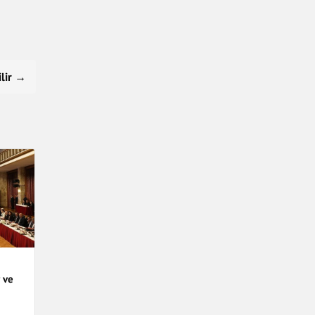
ilir →
 ve