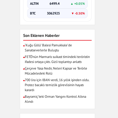
ALTIN
6499.4
▲ +0.05%
BTC
3062925
▼ -0.50%
Son Eklenen Haberler
‘Kuğu Gölü’ Balesi Pamukkale’de
■
Sanatseverlerle Buluştu
FETÖ’nün Marmaris suikast timindeki teröristin
■
ifadesi ortaya çıktı. Gizli toplantıyı anlattı
Çerçeve Yasa Nedir, Neleri Kapsar ve Terörle
■
Mücadeledeki Rolü
700 lira için IBAN verdi, 16 yıllık işinden oldu.
■
Protez bacaklı temizlik görevlisinin hayatı
karardı
Bayramiç’teki Orman Yangını Kontrol Altına
■
Alındı