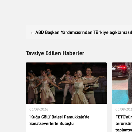
← ABD Başkan Yardımcısı’ndan Türkiye açıklaması! Y
Tavsiye Edilen Haberler
06/08/2026
05/08/20
‘Kuğu Gölü’ Balesi Pamukkale’de
FETÖ’nün
Sanatseverlerle Buluştu
teröristin
toplantıy