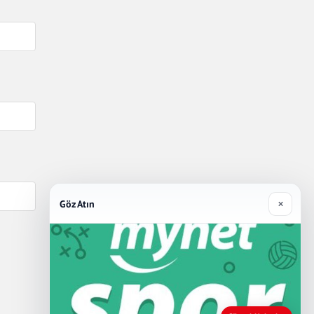
×
Göz Atın