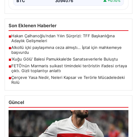
BTC
3094076
▲ +0.10%
Son Eklenen Haberler
Hakan Çalhanoğlu’ndan Yılın Sürprizi: TFF Başkanlığına
■
Adaylık Gelişmeleri
Alkollü içki paylaşımına ceza almıştı… İptal için mahkemeye
■
başvurdu
‘Kuğu Gölü’ Balesi Pamukkale’de Sanatseverlerle Buluştu
■
FETÖ’nün Marmaris suikast timindeki teröristin ifadesi ortaya
■
çıktı. Gizli toplantıyı anlattı
Çerçeve Yasa Nedir, Neleri Kapsar ve Terörle Mücadeledeki
■
Rolü
Güncel