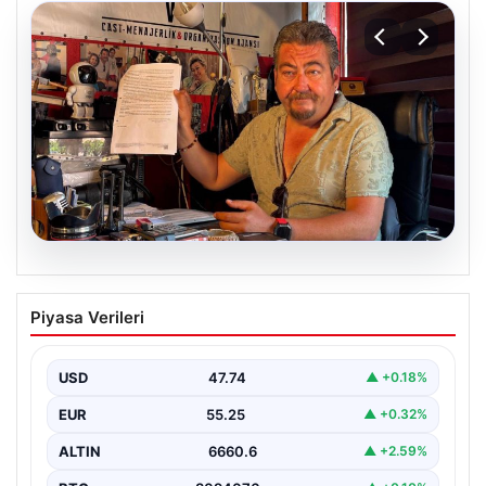
07.08.2026
Alkollü içki paylaşımına ceza almıştı…
Piyasa Verileri
İptal için mahkemeye başvurdu
USD
47.74
▲ +0.18%
EUR
55.25
▲ +0.32%
ALTIN
6660.6
▲ +2.59%