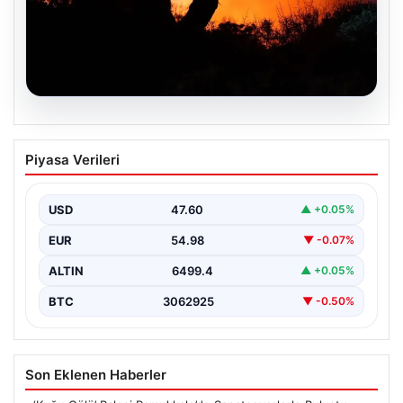
03.08.2026
Bayramiç’teki Orman Yangını Kontrol
Piyasa Verileri
Altına Alındı
Çanakkale’nin Bayramiç ilçesine bağlı Hacıbekirler köyü
yakınlarında, öğleden sonra başlayan orman yangını
USD
47.60
▲ +0.05%
büyük endişe…
EUR
54.98
▼ -0.07%
ALTIN
6499.4
▲ +0.05%
BTC
3062925
▼ -0.50%
Son Eklenen Haberler