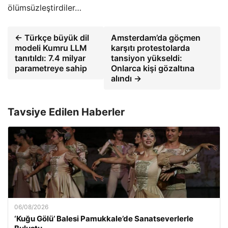
ölümsüzleştirdiler…
← Türkçe büyük dil
Amsterdam’da göçmen
modeli Kumru LLM
karşıtı protestolarda
tanıtıldı: 7.4 milyar
tansiyon yükseldi:
parametreye sahip
Onlarca kişi gözaltına
alındı →
Tavsiye Edilen Haberler
06/08/2026
‘Kuğu Gölü’ Balesi Pamukkale’de Sanatseverlerle