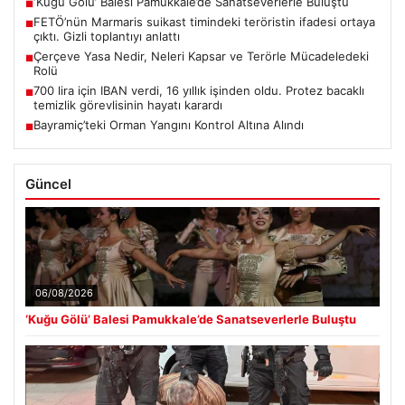
‘Kuğu Gölü’ Balesi Pamukkale’de Sanatseverlerle Buluştu
■
FETÖ’nün Marmaris suikast timindeki teröristin ifadesi ortaya
■
çıktı. Gizli toplantıyı anlattı
Çerçeve Yasa Nedir, Neleri Kapsar ve Terörle Mücadeledeki
■
Rolü
700 lira için IBAN verdi, 16 yıllık işinden oldu. Protez bacaklı
■
temizlik görevlisinin hayatı karardı
Bayramiç’teki Orman Yangını Kontrol Altına Alındı
■
Güncel
06/08/2026
‘Kuğu Gölü’ Balesi Pamukkale’de Sanatseverlerle Buluştu