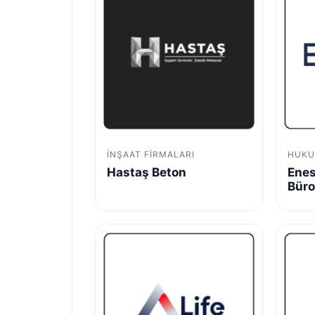
İNŞAAT FIRMALARI
HUKU
Hastaş Beton
Enes
Bür