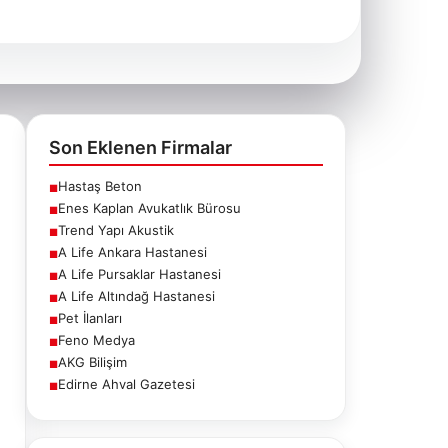
Son Eklenen Firmalar
Hastaş Beton
■
Enes Kaplan Avukatlık Bürosu
■
Trend Yapı Akustik
■
A Life Ankara Hastanesi
■
A Life Pursaklar Hastanesi
■
A Life Altındağ Hastanesi
■
Pet İlanları
■
Feno Medya
■
AKG Bilişim
■
Edirne Ahval Gazetesi
■