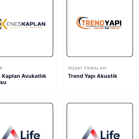
K
İNŞAAT FIRMALARI
 Kaplan Avukatlık
Trend Yapı Akustik
osu