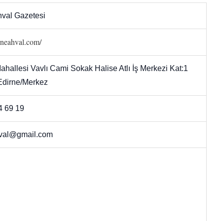
hval Gazetesi
irneahval.com/
hallesi Vavlı Cami Sokak Halise Atlı İş Merkezi Kat:1
 Edirne/Merkez
4 69 19
val@gmail.com