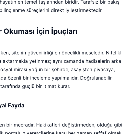
hayatın en temel taşlarından biridir. Tarafsız bir bakış
bilinçlenme süreçlerini direkt iyileştirmektedir.
r Okuması İçin İpuçları
en, sitenin güvenilirliği en öncelikli meseledir. Nitelikli
ce aktarmakla yetinmez; aynı zamanda hadiselerin arka
 sosyal mirası yoğun bir şehirde, asayişten piyasaya,
nda özenli bir inceleme yapılmalıdır. Doğrulanabilir
tarafında güçlü bir itimat kurar.
syal Fayda
en bir mecradır. Hakikatleri değiştirmeden, olduğu gibi
rik portalı, ziyaretçilerine karşı her zaman şeffaf olmalı