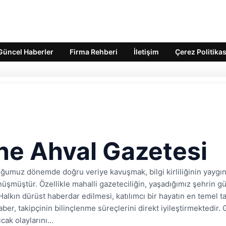
Güncel Haberler
Firma Rehberi
İletişim
Çerez Politikas
ne Ahval Gazetesi
ğumuz dönemde doğru veriye kavuşmak, bilgi kirliliğinin yaygın
üşmüştür. Özellikle mahalli gazeteciliğin, yaşadığımız şehrin 
 Halkın dürüst haberdar edilmesi, katılımcı bir hayatın en temel taş
aber, takipçinin bilinçlenme süreçlerini direkt iyileştirmektedir.
ıcak olaylarını…