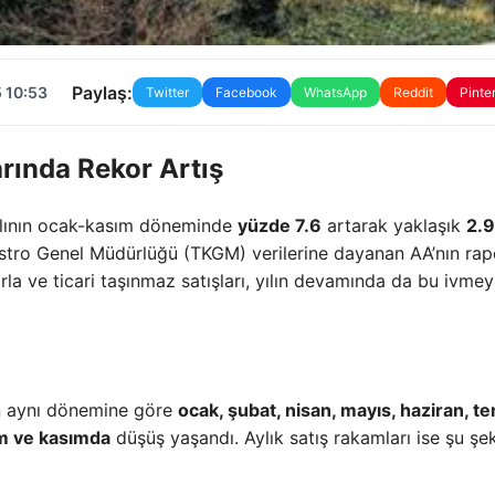
Paylaş:
 10:53
Twitter
Facebook
WhatsApp
Reddit
Pinte
rında Rekor Artış
yılının ocak-kasım döneminde
yüzde 7.6
artarak yaklaşık
2.9
adastro Genel Müdürlüğü (TKGM) verilerine dayanan AA’nın ra
arla ve ticari taşınmaz satışları, yılın devamında da bu ivmey
’ün aynı dönemine göre
ocak, şubat, nisan, mayıs, haziran, 
m ve kasımda
düşüş yaşandı. Aylık satış rakamları ise şu şe