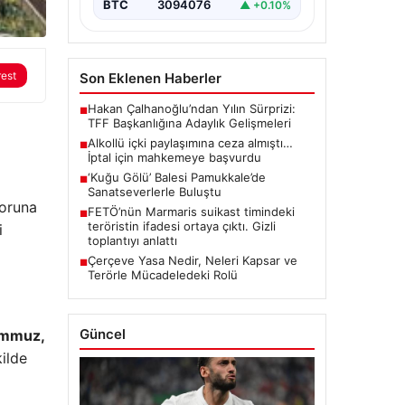
BTC
3094076
▲ +0.10%
rest
Son Eklenen Haberler
Hakan Çalhanoğlu’ndan Yılın Sürprizi:
■
TFF Başkanlığına Adaylık Gelişmeleri
Alkollü içki paylaşımına ceza almıştı…
■
İptal için mahkemeye başvurdu
‘Kuğu Gölü’ Balesi Pamukkale’de
■
Sanatseverlerle Buluştu
poruna
FETÖ’nün Marmaris suikast timindeki
■
teröristin ifadesi ortaya çıktı. Gizli
i
toplantıyı anlattı
Çerçeve Yasa Nedir, Neleri Kapsar ve
■
Terörle Mücadeledeki Rolü
Güncel
temmuz,
kilde