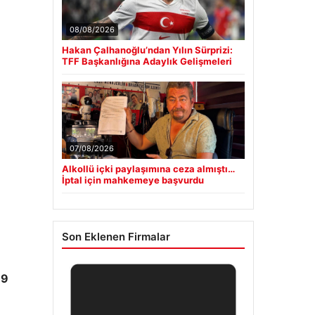
08/08/2026
Hakan Çalhanoğlu’ndan Yılın Sürprizi:
TFF Başkanlığına Adaylık Gelişmeleri
07/08/2026
Alkollü içki paylaşımına ceza almıştı…
İptal için mahkemeye başvurdu
Son Eklenen Firmalar
.9