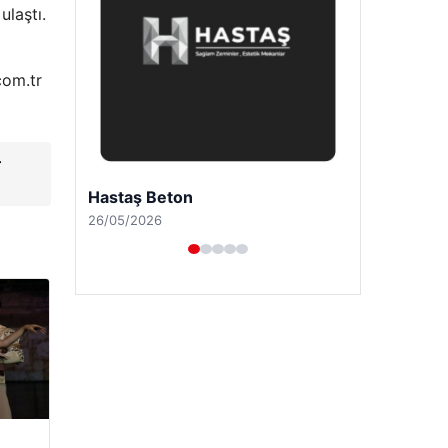
ulaştı.
com.tr
r
Enes Kaplan Avukatlık Bürosu
28/04/2026