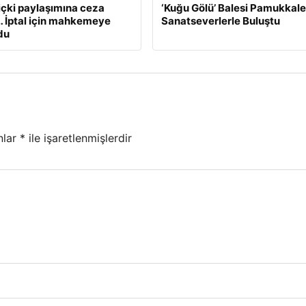
 içki paylaşımına ceza
‘Kuğu Gölü’ Balesi Pamukkale
… İptal için mahkemeye
Sanatseverlerle Buluştu
du
nlar
*
ile işaretlenmişlerdir