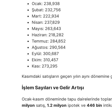
Ocak: 238,938
Şubat: 232,756
Mart: 222,934
Nisan: 237,829
Mayıs: 263,643
Haziran: 218,282
Temmuz: 284,852
Ağustos: 290,564
Eylül: 300,687
Ekim: 310,457
Kası: 273,295
Kasımdaki satışların geçen yılın aynı dönemine
İşlem Sayıları ve Gelir Artışı
Ocak-kasım döneminde tapu dairelerinde topl
milyon
satış,
1.2 milyon
ipotek ve
446 bin
intik