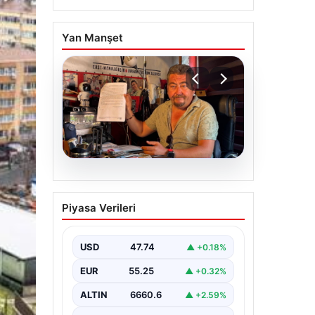
Yan Manşet
07.08.2026
Alkollü içki paylaşımına
Piyasa Verileri
ceza almıştı… İptal için
mahkemeye başvurdu
USD
47.74
▲ +0.18%
EUR
55.25
▲ +0.32%
ALTIN
6660.6
▲ +2.59%