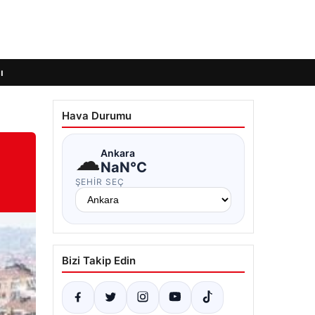
ı
Hava Durumu
☁
Ankara
NaN°C
ŞEHIR SEÇ
Bizi Takip Edin