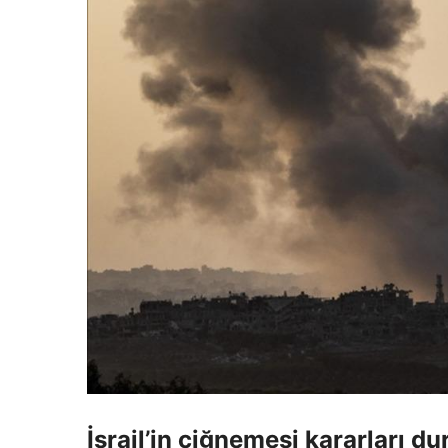
İsrail’in çiğnemesi kararları d