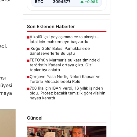
BTC
3094577
▲ +0.98%
Son Eklenen Haberler
Alkollü içki paylaşımına ceza almıştı…
a
■
İptal için mahkemeye başvurdu
edi.
‘Kuğu Gölü’ Balesi Pamukkale’de
■
Sanatseverlerle Buluştu
FETÖ’nün Marmaris suikast timindeki
■
teröristin ifadesi ortaya çıktı. Gizli
toplantıyı anlattı
Çerçeve Yasa Nedir, Neleri Kapsar ve
ısı
■
Terörle Mücadeledeki Rolü
 üyesi
700 lira için IBAN verdi, 16 yıllık işinden
■
apmaya
oldu. Protez bacaklı temizlik görevlisinin
hayatı karardı
Güncel