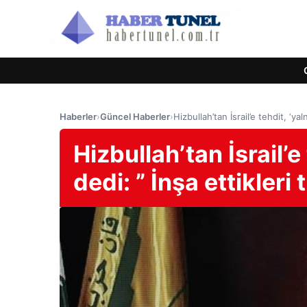
Haberler
›
Güncel Haberler
›
Hizbullah’tan İsrail’e tehdit, ‘ya
Hizbullah’tan İsrail’e 
dedi: ” İnşa ettikler