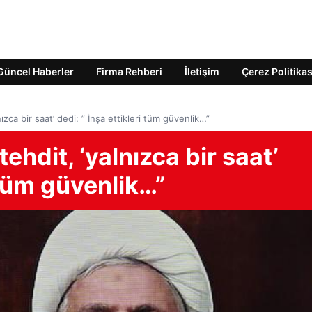
Güncel Haberler
Firma Rehberi
İletişim
Çerez Politikas
lnızca bir saat’ dedi: ” İnşa ettikleri tüm güvenlik…”
tehdit, ‘yalnızca bir saat’
i tüm güvenlik…”