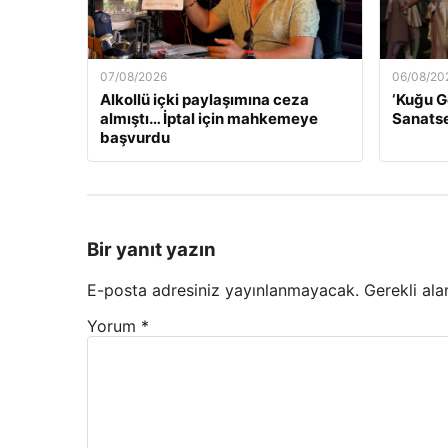
07/08/2026
06/08/20
Alkollü içki paylaşımına ceza
‘Kuğu G
almıştı… İptal için mahkemeye
Sanatse
başvurdu
Bir yanıt yazın
E-posta adresiniz yayınlanmayacak.
Gerekli ala
Yorum
*