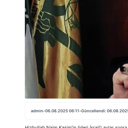
admin
•
06.08.2025 06:11
•
Güncellendi: 06.08.202
Hizbullah Naim Kasim’in lideri İsrail’i aylar sonra