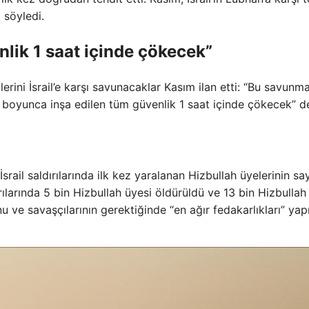
 söyledi.
enlik 1 saat içinde çökecek”
rini İsrail’e karşı savunacaklar Kasım ilan etti: “Bu savunm
y boyunca inşa edilen tüm güvenlik 1 saat içinde çökecek” d
srail saldırılarında ilk kez yaralanan Hizbullah üyelerinin say
rılarında 5 bin Hizbullah üyesi öldürüldü ve 13 bin Hizbullah
u ve savaşçılarının gerektiğinde “en ağır fedakarlıkları” y