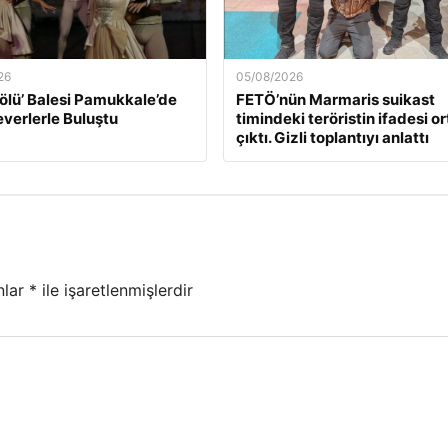
26
05/08/2026
ölü’ Balesi Pamukkale’de
FETÖ’nün Marmaris suikast
verlerle Buluştu
timindeki teröristin ifadesi o
çıktı. Gizli toplantıyı anlattı
nlar
*
ile işaretlenmişlerdir