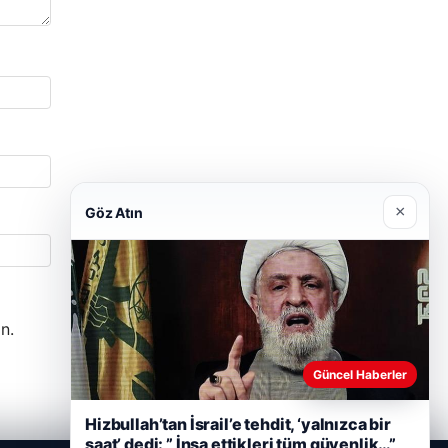
×
Göz Atın
n.
Güncel Haberler
Hizbullah’tan İsrail’e tehdit, ‘yalnızca bir
saat’ dedi: ” İnşa ettikleri tüm güvenlik…”