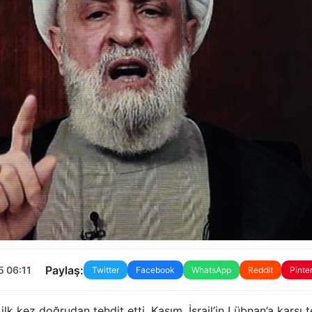
Paylaş:
5 06:11
Twitter
Facebook
WhatsApp
Reddit
Pinte
 ilk kez doğrudan tehdit etti. Kasım, İsrail’in Lübnan’a karşı 