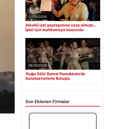
07/08/2026
Alkollü içki paylaşımına ceza almıştı…
İptal için mahkemeye başvurdu
06/08/2026
‘Kuğu Gölü’ Balesi Pamukkale’de
Sanatseverlerle Buluştu
Son Eklenen Firmalar