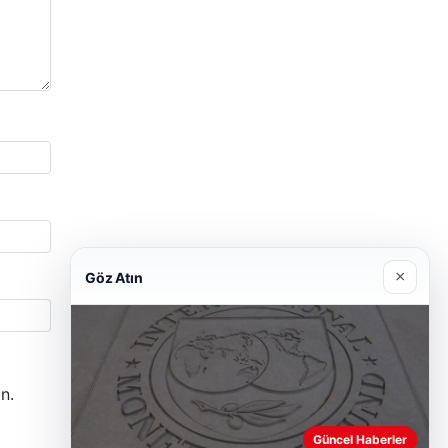
×
Göz Atın
n.
Güncel Haberler