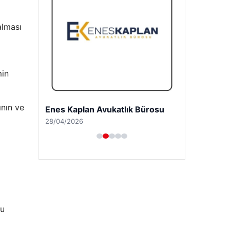
alması
min
ının ve
Trend Yapı Akustik
18/04/2026
lu