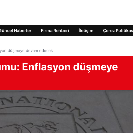
Güncel Haberler
Firma Rehberi
İletişim
Çerez Politikas
asyon düşmeye devam edecek
rumu: Enflasyon düşmeye