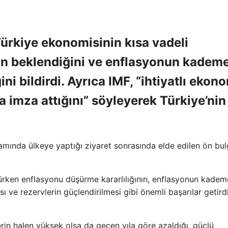
Türkiye ekonomisinin kısa vadeli
n beklendiğini ve enflasyonun kademe
 bildirdi. Ayrıca IMF, “ihtiyatlı ekon
ra imza attığını” söyleyerek Türkiye’nin
amında ülkeye yaptığı ziyaret sonrasında elde edilen ön bul
ürken enflasyonu düşürme kararlılığının, enflasyonun kademe
sı ve rezervlerin güçlendirilmesi gibi önemli başarılar getird
rin halen yüksek olsa da geçen yıla göre azaldığı, güçlü