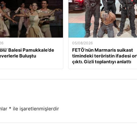
26
05/08/2026
ölü’ Balesi Pamukkale’de
FETÖ’nün Marmaris suikast
verlerle Buluştu
timindeki teröristin ifadesi o
çıktı. Gizli toplantıyı anlattı
nlar
*
ile işaretlenmişlerdir