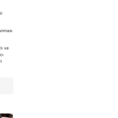
ir
lanması
lı ve
cı
n