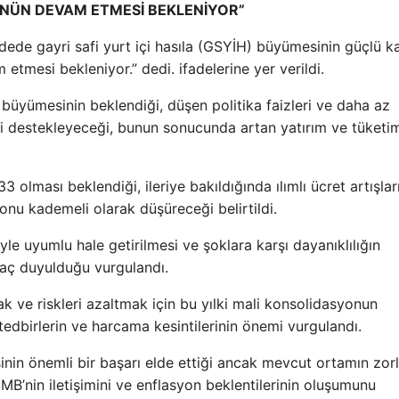
NÜN DEVAM ETMESİ BEKLENİYOR”
dede gayri safi yurt içi hasıla (GSYİH) büyümesinin güçlü k
mesi bekleniyor.” dedi. ifadelerine yer verildi.
büyümesinin beklendiği, düşen politika faizleri ve daha az
lebi destekleyeceği, bunun sonucunda artan yatırım ve tüketi
ması beklendiği, ileriye bakıldığında ılımlı ücret artışlar
onu kademeli olarak düşüreceği belirtildi.
e uyumlu hale getirilmesi ve şoklara karşı dayanıklılığın
iyaç duyulduğu vurgulandı.
 ve riskleri azaltmak için bu yılki mali konsolidasyonun
cı tedbirlerin ve harcama kesintilerinin önemi vurgulandı.
inin önemli bir başarı elde ettiği ancak mevcut ortamın zor
MB’nin iletişimini ve enflasyon beklentilerinin oluşumunu