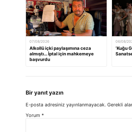
07/08/2026
06/08/20
Alkollü içki paylaşımına ceza
‘Kuğu G
almıştı… İptal için mahkemeye
Sanatse
başvurdu
Bir yanıt yazın
E-posta adresiniz yayınlanmayacak.
Gerekli ala
Yorum
*