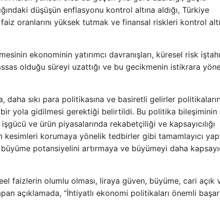
çığındaki düşüşün enflasyonu kontrol altına aldığı, Türkiye
iz oranlarını yüksek tutmak ve finansal riskleri kontrol alt
esinin ekonominin yatırımcı davranışları, küresel risk iştah
assas olduğu süreyi uzattığı ve bu gecikmenin istikrara yöne
, daha sıkı para politikasına ve basiretli gelirler politikaları
bir yola gidilmesi gerektiği belirtildi. Bu politika bileşiminin
işgücü ve ürün piyasalarında rekabetçiliği ve kapsayıcılığı
n kesimleri korumaya yönelik tedbirler gibi tamamlayıcı yap
in büyüme potansiyelini artırmaya ve büyümeyi daha kapsayı
el faizlerin olumlu olması, liraya güven, büyüme, cari açık 
apan açıklamada, “İhtiyatlı ekonomi politikaları önemli başar