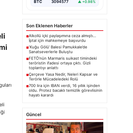
BTC
3094577
▲ +0.98%
Son Eklenen Haberler
li
Alkollü içki paylaşımına ceza almıştı…
■
İptal için mahkemeye başvurdu
omi
‘Kuğu Gölü’ Balesi Pamukkale’de
■
Sanatseverlerle Buluştu
FETÖ’nün Marmaris suikast timindeki
■
teröristin ifadesi ortaya çıktı. Gizli
toplantıyı anlattı
Çerçeve Yasa Nedir, Neleri Kapsar ve
■
Terörle Mücadeledeki Rolü
guları
700 lira için IBAN verdi, 16 yıllık işinden
■
oldu. Protez bacaklı temizlik görevlisinin
hayatı karardı
li
iği
Güncel