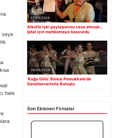
ına
07/08/2026
Alkollü içki paylaşımına ceza almıştı…
İptal için mahkemeye başvurdu
ı veya
lik
na
 kısa
06/08/2026
‘Kuğu Gölü’ Balesi Pamukkale’de
Sanatseverlerle Buluştu
ısal
cı hale
Son Eklenen Firmalar
ve
ılara