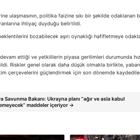
e ulaşmasının, politika faizine sıkı bir şekilde odaklanan b
nlarına ihtiyaç duyduğu belirtildi.
eklentilerini bozabilecek aşırı oynaklığı hafifletmeye odak
evam ettiği ve yetkililerin piyasa gerilimleri durumunda hız
ildi. Riskler genel olarak daha düşük olmakla birlikte, yaban
denetim çerçevelerini güçlendirmek için son dönemde kaydedile
lya Savunma Bakanı: Ukrayna planı “ağır ve asla kabul
lemeyecek” maddeler içeriyor →