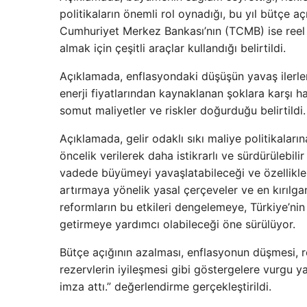
politikaların önemli rol oynadığı, bu yıl bütçe a
Cumhuriyet Merkez Bankası’nın (TCMB) ise reel fa
almak için çeşitli araçlar kullandığı belirtildi.
Açıklamada, enflasyondaki düşüşün yavaş ilerlem
enerji fiyatlarından kaynaklanan şoklara karşı h
somut maliyetler ve riskler doğurduğu belirtildi.
Açıklamada, gelir odaklı sıkı maliye politikalarına
öncelik verilerek daha istikrarlı ve sürdürülebilir 
vadede büyümeyi yavaşlatabileceği ve özellikle 
artırmaya yönelik yasal çerçeveler ve en kırılga
reformların bu etkileri dengelemeye, Türkiye’n
getirmeye yardımcı olabileceği öne sürülüyor.
Bütçe açığının azalması, enflasyonun düşmesi, re
rezervlerin iyileşmesi gibi göstergelere vurgu y
imza attı.” değerlendirme gerçekleştirildi.