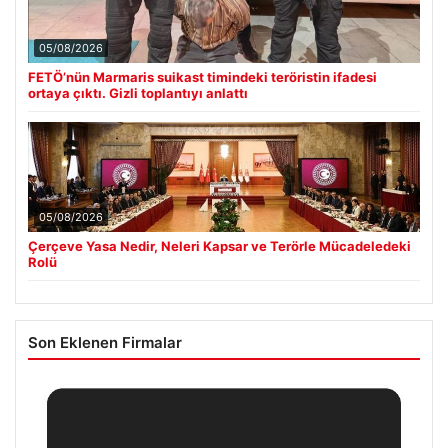
05/08/2026
FETÖ’nün Marmaris suikast timindeki teröristin ifadesi
ortaya çıktı. Gizli toplantıyı anlattı
05/08/2026
Çerçeve Yasa Nedir, Neleri Kapsar ve Terörle Mücadeledeki
Rolü
Son Eklenen Firmalar