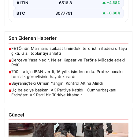
ALTIN
6516.8
▲ +4.58%
BTC
3077791
▲ +0.80%
Son Eklenen Haberler
FETÖ’nün Marmaris suikast timindeki teröristin ifadesi ortaya
■
çıktı. Gizli toplantıyı anlattı
Çerçeve Yasa Nedir, Neleri Kapsar ve Terörle Mücadeledeki
■
Rolü
700 lira için IBAN verdi, 16 yıllık işinden oldu. Protez bacaklı
■
temizlik görevlisinin hayatı karardı
Bayramiç’teki Orman Yangını Kontrol Altına Alındı
■
Üç belediye başkanı AK Parti’ye katıldı | Cumhurbaşkanı
■
Erdoğan: AK Parti bir Türkiye kitabıdır
Güncel