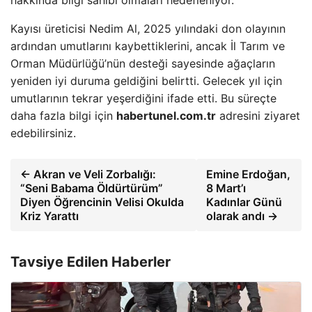
hakkında bilgi sahibi olmaları hedefleniyor.
Kayısı üreticisi Nedim Al, 2025 yılındaki don olayının
ardından umutlarını kaybettiklerini, ancak İl Tarım ve
Orman Müdürlüğü’nün desteği sayesinde ağaçların
yeniden iyi duruma geldiğini belirtti. Gelecek yıl için
umutlarının tekrar yeşerdiğini ifade etti. Bu süreçte
daha fazla bilgi için
habertunel.com.tr
adresini ziyaret
edebilirsiniz.
← Akran ve Veli Zorbalığı:
Emine Erdoğan,
“Seni Babama Öldürtürüm”
8 Mart’ı
Diyen Öğrencinin Velisi Okulda
Kadınlar Günü
Kriz Yarattı
olarak andı →
Tavsiye Edilen Haberler