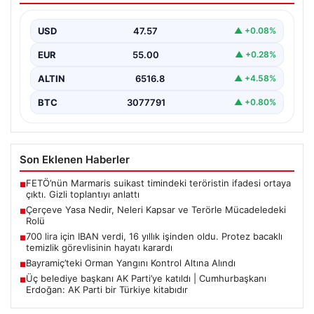
Hukuk sistemi ve yasama süreçlerinde önemli bir yer
tutan çerçeve yasa, temel olarak toplumsal…
USD
47.57
▲ +0.08%
EUR
55.00
▲ +0.28%
ALTIN
6516.8
▲ +4.58%
BTC
3077791
▲ +0.80%
Son Eklenen Haberler
FETÖ’nün Marmaris suikast timindeki teröristin ifadesi ortaya
■
çıktı. Gizli toplantıyı anlattı
Çerçeve Yasa Nedir, Neleri Kapsar ve Terörle Mücadeledeki
■
Rolü
700 lira için IBAN verdi, 16 yıllık işinden oldu. Protez bacaklı
■
temizlik görevlisinin hayatı karardı
Bayramiç’teki Orman Yangını Kontrol Altına Alındı
■
Üç belediye başkanı AK Parti’ye katıldı | Cumhurbaşkanı
■
Erdoğan: AK Parti bir Türkiye kitabıdır