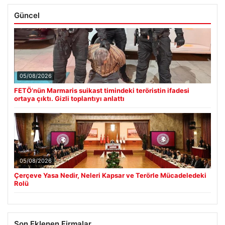
Güncel
05/08/2026
FETÖ’nün Marmaris suikast timindeki teröristin ifadesi
ortaya çıktı. Gizli toplantıyı anlattı
05/08/2026
Çerçeve Yasa Nedir, Neleri Kapsar ve Terörle Mücadeledeki
Rolü
Son Eklenen Firmalar