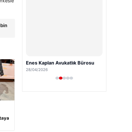
erkesle
 bin
Enes Kaplan Avukatlık Bürosu
28/04/2026
rtaya