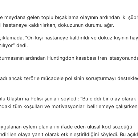
e meydana gelen toplu bıçaklama olayının ardından iki şüph
işi hastaneye kaldırılırken, dokuzunun durumu ağır.
çıklamada, “On kişi hastaneye kaldırıldı ve dokuz kişinin hay
ılıyor” dedi.
rak durmasının ardından Huntingdon kasabası tren istasyonund
amadı ancak terörle mücadele polisinin soruşturmayı destekle
u Ulaştırma Polisi şunları söyledi: “Bu ciddi bir olay olarak 
ındaki tüm koşulları ve motivasyonları belirlemeye çalışırken
an uygulanan eylem planlarını ifade eden ulusal kod sözcüğü
endirilen olaya yanıt olarak etkinleştirildiğini söyledi. Bu açı