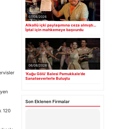
t
07/08/2026
Alkollü içki paylaşımına ceza almıştı…
İptal için mahkemeye başvurdu
06/08/2026
rvisler
‘Kuğu Gölü’ Balesi Pamukkale’de
Sanatseverlerle Buluştu
iyen
Son Eklenen Firmalar
k 120