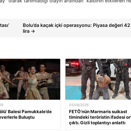
lay” olarak tanımladığı olayın ardından “kalbinin etkilenen h
ası’
Bolu’da kaçak içki operasyonu: Piyasa değeri 42
lira →
26
05/08/2026
ölü’ Balesi Pamukkale’de
FETÖ’nün Marmaris suikast
verlerle Buluştu
timindeki teröristin ifadesi o
çıktı. Gizli toplantıyı anlattı