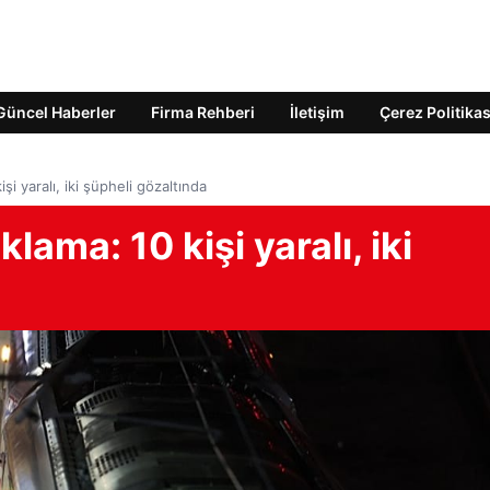
Güncel Haberler
Firma Rehberi
İletişim
Çerez Politikas
i yaralı, iki şüpheli gözaltında
lama: 10 kişi yaralı, iki