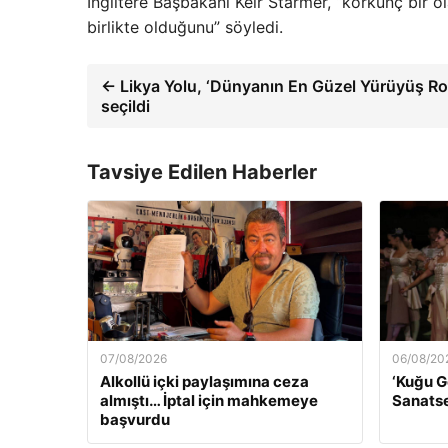
İngiltere Başbakanı Keir Starmer, “korkunç bir o
birlikte olduğunu” söyledi.
← Likya Yolu, ‘Dünyanın En Güzel Yürüyüş Rot
seçildi
Tavsiye Edilen Haberler
07/08/2026
06/08/20
Alkollü içki paylaşımına ceza
‘Kuğu G
almıştı… İptal için mahkemeye
Sanatse
başvurdu