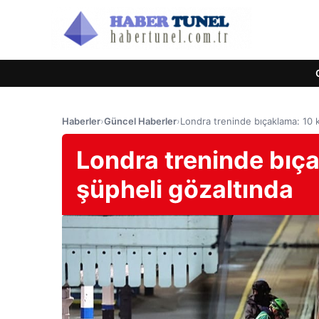
Haberler
›
Güncel Haberler
›
Londra treninde bıçaklama: 10 kiş
Londra treninde bıçak
şüpheli gözaltında