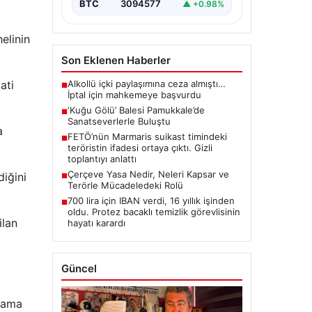
BTC
3094577
▲ +0.98%
elinin
Son Eklenen Haberler
Alkollü içki paylaşımına ceza almıştı…
ati
■
İptal için mahkemeye başvurdu
‘Kuğu Gölü’ Balesi Pamukkale’de
■
Sanatseverlerle Buluştu
a
FETÖ’nün Marmaris suikast timindeki
■
teröristin ifadesi ortaya çıktı. Gizli
toplantıyı anlattı
Çerçeve Yasa Nedir, Neleri Kapsar ve
diğini
■
Terörle Mücadeledeki Rolü
700 lira için IBAN verdi, 16 yıllık işinden
■
oldu. Protez bacaklı temizlik görevlisinin
ilan
hayatı karardı
Güncel
klama