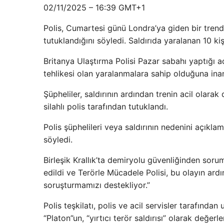
02/11/2025 – 16:39 GMT+1
Polis, Cumartesi günü Londra’ya giden bir trend
tutuklandığını söyledi. Saldırıda yaralanan 10 k
Britanya Ulaştırma Polisi Pazar sabahı yaptığı a
tehlikesi olan yaralanmalara sahip olduğuna inan
Şüpheliler, saldırının ardından trenin acil ola
silahlı polis tarafından tutuklandı.
Polis şüphelileri veya saldırının nedenini açıkl
söyledi.
Birleşik Krallık’ta demiryolu güvenliğinden soruml
edildi ve Terörle Mücadele Polisi, bu olayın ard
soruşturmamızı destekliyor.”
Polis teşkilatı, polis ve acil servisler tarafınd
“Platon”un, “yırtıcı terör saldırısı” olarak değerl