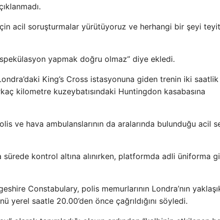
açıklanmadı.
in acil soruşturmalar yürütüyoruz ve herhangi bir şeyi teyi
 spekülasyon yapmak doğru olmaz” diye ekledi.
Londra’daki King’s Cross istasyonuna giden trenin iki saatlik
rkaç kilometre kuzeybatısındaki Huntingdon kasabasına
olis ve hava ambulanslarının da aralarında bulunduğu acil se
a sürede kontrol altına alınırken, platformda adli üniforma g
shire Constabulary, polis memurlarının Londra’nın yaklaşı
ü yerel saatle 20.00’den önce çağrıldığını söyledi.