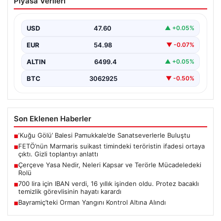
Piyasa Verileri
teröristin ifadesi ortaya çıktı. Gizli
toplantıyı anlattı
USD
47.60
▲ +0.05%
EUR
54.98
▼ -0.07%
ALTIN
6499.4
▲ +0.05%
BTC
3062925
▼ -0.50%
Son Eklenen Haberler
‘Kuğu Gölü’ Balesi Pamukkale’de Sanatseverlerle Buluştu
■
FETÖ’nün Marmaris suikast timindeki teröristin ifadesi ortaya
■
çıktı. Gizli toplantıyı anlattı
Çerçeve Yasa Nedir, Neleri Kapsar ve Terörle Mücadeledeki
■
Rolü
700 lira için IBAN verdi, 16 yıllık işinden oldu. Protez bacaklı
■
temizlik görevlisinin hayatı karardı
Bayramiç’teki Orman Yangını Kontrol Altına Alındı
■