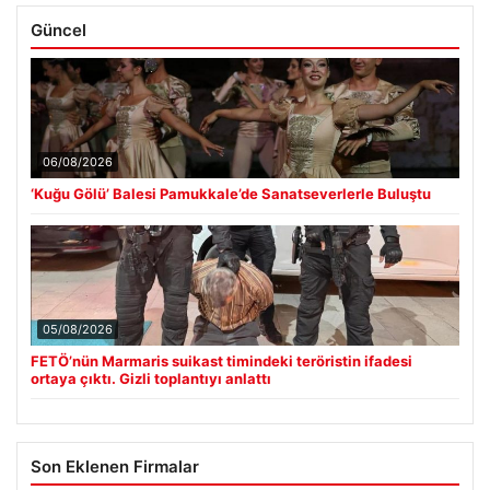
Güncel
06/08/2026
‘Kuğu Gölü’ Balesi Pamukkale’de Sanatseverlerle Buluştu
05/08/2026
FETÖ’nün Marmaris suikast timindeki teröristin ifadesi
ortaya çıktı. Gizli toplantıyı anlattı
Son Eklenen Firmalar