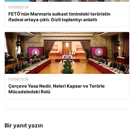
05/08/2026
FETÖ’nün Marmaris suikast timindeki teröristin
ifadesi ortaya çıktı. Gizli toplantıyı anlattı
05/08/2026
Çerçeve Yasa Nedir, Neleri Kapsar ve Terörle
Mücadeledeki Rolü
Bir yanıt yazın