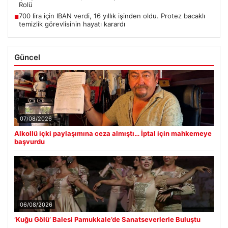
Rolü
700 lira için IBAN verdi, 16 yıllık işinden oldu. Protez bacaklı
■
temizlik görevlisinin hayatı karardı
Güncel
07/08/2026
Alkollü içki paylaşımına ceza almıştı… İptal için mahkemeye
başvurdu
06/08/2026
‘Kuğu Gölü’ Balesi Pamukkale’de Sanatseverlerle Buluştu