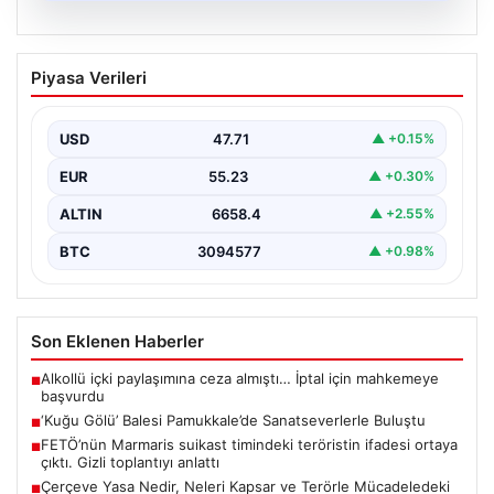
05.08.2026
FETÖ’nün Marmaris suikast timindeki
Piyasa Verileri
teröristin ifadesi ortaya çıktı. Gizli
toplantıyı anlattı
USD
47.71
▲ +0.15%
EUR
55.23
▲ +0.30%
ALTIN
6658.4
▲ +2.55%
BTC
3094577
▲ +0.98%
Son Eklenen Haberler
Alkollü içki paylaşımına ceza almıştı… İptal için mahkemeye
■
başvurdu
‘Kuğu Gölü’ Balesi Pamukkale’de Sanatseverlerle Buluştu
■
FETÖ’nün Marmaris suikast timindeki teröristin ifadesi ortaya
■
çıktı. Gizli toplantıyı anlattı
Çerçeve Yasa Nedir, Neleri Kapsar ve Terörle Mücadeledeki
■