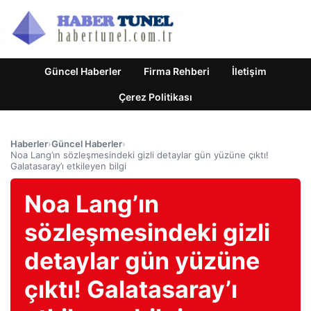
Güncel Haberler
Firma Rehberi
İletişim
Çerez Politikası
Haberler
›
Güncel Haberler
›
Noa Lang’ın sözleşmesindeki gizli detaylar gün yüzüne çıktı!
Galatasaray’ı etkileyen bilgi
Noa Lang’ın
sözleşmesindeki gizli
detaylar gün yüzüne
çıktı! Galatasaray’ı