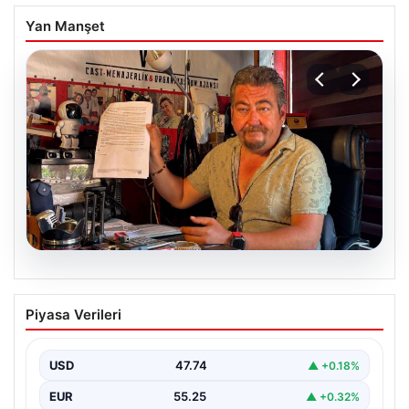
Yan Manşet
07.08.2026
Alkollü içki paylaşımına ceza almıştı…
Piyasa Verileri
İptal için mahkemeye başvurdu
USD
47.74
▲ +0.18%
EUR
55.25
▲ +0.32%