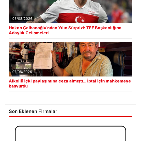
08/08/2026
Hakan Çalhanoğlu’ndan Yılın Sürprizi: TFF Başkanlığına
Adaylık Gelişmeleri
07/08/2026
Alkollü içki paylaşımına ceza almıştı… İptal için mahkemeye
başvurdu
Son Eklenen Firmalar