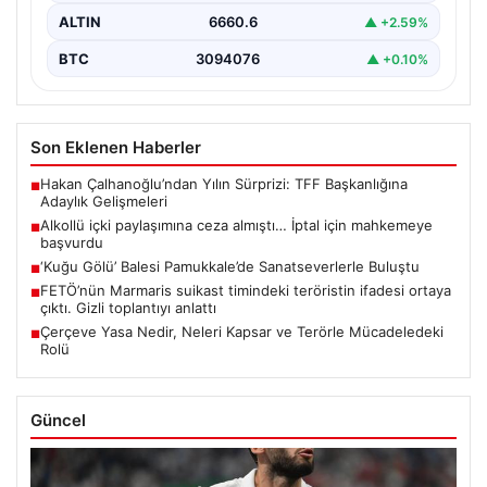
ALTIN
6660.6
▲ +2.59%
BTC
3094076
▲ +0.10%
Son Eklenen Haberler
Hakan Çalhanoğlu’ndan Yılın Sürprizi: TFF Başkanlığına
■
Adaylık Gelişmeleri
Alkollü içki paylaşımına ceza almıştı… İptal için mahkemeye
■
başvurdu
‘Kuğu Gölü’ Balesi Pamukkale’de Sanatseverlerle Buluştu
■
FETÖ’nün Marmaris suikast timindeki teröristin ifadesi ortaya
■
çıktı. Gizli toplantıyı anlattı
Çerçeve Yasa Nedir, Neleri Kapsar ve Terörle Mücadeledeki
■
Rolü
Güncel