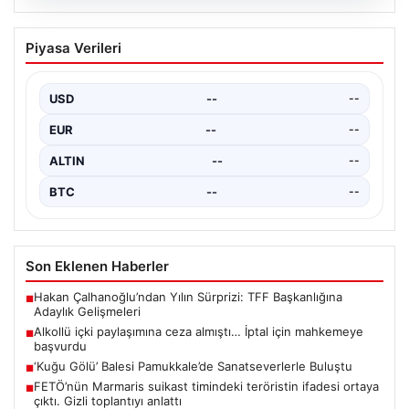
05.08.2026
Çerçeve Yasa Nedir, Neleri Kapsar ve
Piyasa Verileri
Terörle Mücadeledeki Rolü
Hukuk sistemi ve yasama süreçlerinde önemli bir yer
tutan çerçeve yasa, temel olarak toplumsal…
USD
--
--
EUR
--
--
ALTIN
--
--
BTC
--
--
Son Eklenen Haberler
Hakan Çalhanoğlu’ndan Yılın Sürprizi: TFF Başkanlığına
■
Adaylık Gelişmeleri
Alkollü içki paylaşımına ceza almıştı… İptal için mahkemeye
■
başvurdu
‘Kuğu Gölü’ Balesi Pamukkale’de Sanatseverlerle Buluştu
■
FETÖ’nün Marmaris suikast timindeki teröristin ifadesi ortaya
■
çıktı. Gizli toplantıyı anlattı