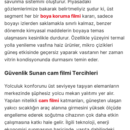
savunma sistemini oluşturur. Piyasadaki
gözlemlerimize bakarak belirtmeliyiz şudur ki, üst
segment her bir
boya koruma filmi
kararı, sadece
boyayı izlerden saklamakla sınırlı kalmaz, benzer
dönemde kimyasal maddelerin boyaya temas
ulaşmasını kesinlikle durdurur. Özellikle yüzeyini termal
yolla yenileme vasfına haiz ürünler, mikro çizikleri
güneş etkisinde geçersiz yaparak vasıtanın her zaman
vitrin kondisyonunda durmasını temin eder.
Güvenlik Sunan
cam filmi
Tercihleri
Yolculuk konforunu üst seviyeye taşıyan elemanların
merkezinde şüphesiz yolcu mekan yalıtımı yer alır.
Yapılan nitelikli
cam filmi
katmanları, güneşten ulaşan
yakıcı sıcaklığın araç alanına girmesini yüksek ölçüde
engelleme ederek soğutma cihazının çok daha etkin
çalışmasına katkı hale gelir. İlgili teknoloji, enerji
ekonomisi sunmasının haricinde, vasıta dahilindeki