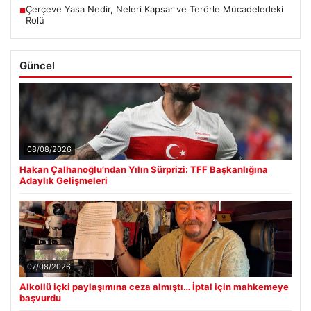
Çerçeve Yasa Nedir, Neleri Kapsar ve Terörle Mücadeledeki
■
Rolü
Güncel
08/08/2026
Hakan Çalhanoğlu’ndan Yılın Sürprizi: TFF Başkanlığına
Adaylık Gelişmeleri
07/08/2026
Alkollü içki paylaşımına ceza almıştı… İptal için mahkemeye
başvurdu