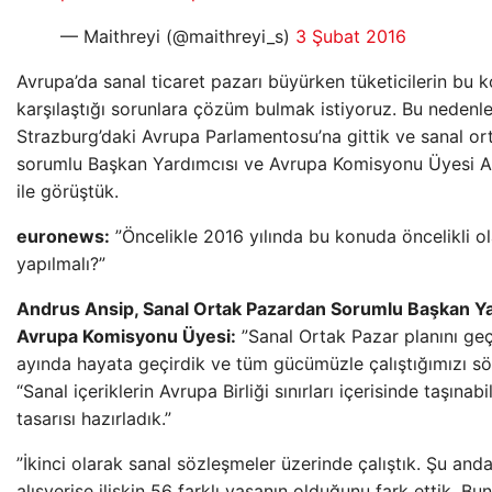
— Maithreyi (@maithreyi_s)
3 Şubat 2016
Avrupa’da sanal ticaret pazarı büyürken tüketicilerin bu 
karşılaştığı sorunlara çözüm bulmak istiyoruz. Bu nedenl
Strazburg’daki Avrupa Parlamentosu’na gittik ve sanal o
sorumlu Başkan Yardımcısı ve Avrupa Komisyonu Üyesi A
ile görüştük.
euronews:
”Öncelikle 2016 yılında bu konuda öncelikli ol
yapılmalı?”
Andrus Ansip, Sanal Ortak Pazardan Sorumlu Başkan Ya
Avrupa Komisyonu Üyesi:
”Sanal Ortak Pazar planını ge
ayında hayata geçirdik ve tüm gücümüzle çalıştığımızı söy
“Sanal içeriklerin Avrupa Birliği sınırları içerisinde taşınab
tasarısı hazırladık.”
”İkinci olarak sanal sözleşmeler üzerinde çalıştık. Şu and
alışverişe ilişkin 56 farklı yasanın olduğunu fark ettik. Bu