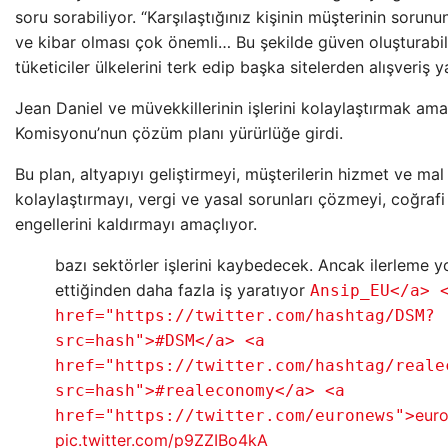
soru sorabiliyor. “Karşılaştığınız kişinin müşterinin sorun
ve kibar olması çok önemli… Bu şekilde güven oluşturabil
tüketiciler ülkelerini terk edip başka sitelerden alışveriş y
Jean Daniel ve müvekkillerinin işlerini kolaylaştırmak am
Komisyonu’nun çözüm planı yürürlüğe girdi.
Bu plan, altyapıyı geliştirmeyi, müşterilerin hizmet ve mal
kolaylaştırmayı, vergi ve yasal sorunları çözmeyi, coğrafi 
engellerini kaldırmayı amaçlıyor.
bazı sektörler işlerini kaybedecek. Ancak ilerleme y
ettiğinden daha fazla iş yaratıyor
Ansip_EU</a> 
href="https://twitter.com/hashtag/DSM?
src=hash">#DSM</a> <a
href="https://twitter.com/hashtag/reale
src=hash">#realeconomy</a> <a
eur
href="https://twitter.com/euronews">
pic.twitter.com/p9ZZIBo4kA