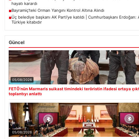
hayatı karardı
Bayramiç’teki Orman Yangını Kontrol Altına Alındı
■
Üç belediye başkanı AK Parti’ye katıldı | Cumhurbaşkanı Erdoğan: A
■
Türkiye kitabıdır
Güncel
05/08/2026
FETÖ’nün Marmaris suikast timindeki teröristin ifadesi ortaya çıktı
toplantıyı anlattı
05/08/2026