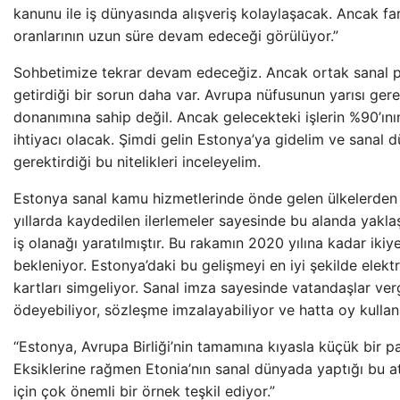
kanunu ile iş dünyasında alışveriş kolaylaşacak. Ancak fa
oranlarının uzun süre devam edeceği görülüyor.”
Sohbetimize tekrar devam edeceğiz. Ancak ortak sanal p
getirdiği bir sorun daha var. Avrupa nüfusunun yarısı gerek
donanımına sahip değil. Ancak gelecekteki işlerin %90’ını
ihtiyacı olacak. Şimdi gelin Estonya’ya gidelim ve sanal 
gerektirdiği bu nitelikleri inceleyelim.
Estonya sanal kamu hizmetlerinde önde gelen ülkelerden bi
yıllarda kaydedilen ilerlemeler sayesinde bu alanda yaklaş
iş olanağı yaratılmıştır. Bu rakamın 2020 yılına kadar ikiy
bekleniyor. Estonya’daki bu gelişmeyi en iyi şekilde elekt
kartları simgeliyor. Sanal imza sayesinde vatandaşlar ver
ödeyebiliyor, sözleşme imzalayabiliyor ve hatta oy kullana
“Estonya, Avrupa Birliği’nin tamamına kıyasla küçük bir p
Eksiklerine rağmen Etonia’nın sanal dünyada yaptığı bu at
için çok önemli bir örnek teşkil ediyor.”