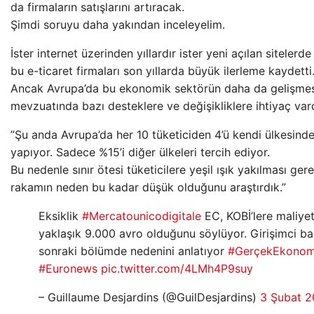
da firmaların satışlarını artıracak.
Şimdi soruyu daha yakından inceleyelim.
İster internet üzerinden yıllardır ister yeni açılan sitelerd
bu e-ticaret firmaları son yıllarda büyük ilerleme kaydetti
Ancak Avrupa’da bu ekonomik sektörün daha da gelişmesi
mevzuatında bazı desteklere ve değişikliklere ihtiyaç vard
”Şu anda Avrupa’da her 10 tüketiciden 4’ü kendi ülkesinde
yapıyor. Sadece %15’i diğer ülkeleri tercih ediyor.
Bu nedenle sınır ötesi tüketicilere yeşil ışık yakılması ger
rakamın neden bu kadar düşük olduğunu araştırdık.”
Eksiklik
#Mercatounicodigitale
EC, KOBİ’lere maliyet
yaklaşık 9.000 avro olduğunu söylüyor. Girişimci ba
sonraki bölümde nedenini anlatıyor
#GerçekEkonom
#Euronews
pic.twitter.com/4LMh4P9suy
– Guillaume Desjardins (@GuilDesjardins)
3 Şubat 2