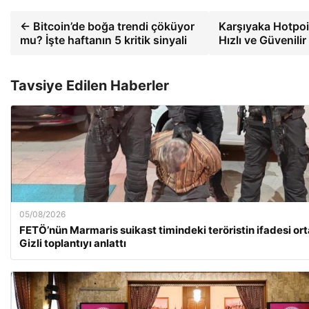
← Bitcoin’de boğa trendi çöküyor
Karşıyaka Hotpoin
mu? İşte haftanın 5 kritik sinyali
Hızlı ve Güvenili
Tavsiye Edilen Haberler
05/08/2026
FETÖ’nün Marmaris suikast timindeki teröristin ifadesi orta
Gizli toplantıyı anlattı