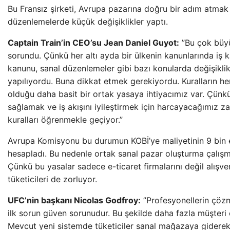
Bu Fransız şirketi, Avrupa pazarına doğru bir adım atmak 
düzenlemelerde küçük değişiklikler yaptı.
Captain Train’in CEO’su Jean Daniel Guyot:
”Bu çok büyü
sorundu. Çünkü her altı ayda bir ülkenin kanunlarında iş k
kanunu, sanal düzenlemeler gibi bazı konularda değişiklik
yapılıyordu. Buna dikkat etmek gerekiyordu. Kuralların her
olduğu daha basit bir ortak yasaya ihtiyacımız var. Çün
sağlamak ve iş akışını iyileştirmek için harcayacağımız 
kuralları öğrenmekle geçiyor.”
Avrupa Komisyonu bu durumun KOBİ’ye maliyetinin 9 bin 
hesapladı. Bu nedenle ortak sanal pazar oluşturma çalışma
Çünkü bu yasalar sadece e-ticaret firmalarını değil alışve
tüketicileri de zorluyor.
UFC’nin başkanı Nicolas Godfroy:
”Profesyonellerin çöz
ilk sorun güven sorunudur. Bu şekilde daha fazla müşteri ç
Mevcut yeni sistemde tüketiciler sanal mağazaya giderek