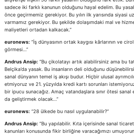
sadece iki farklı kanunun olduğunu hayal edelim. Bu yasal
önce geçirmemiz gerekiyor. Bu yılın ilk yarısında siyasi 
varmamız gerekiyor. Bu şekilde dolaşımdaki mal ve hizme
maliyetleri ortadan kalkacak.”
euronews:
”İş dünyasının ortak kaygısı kârlarının ve cirol
görmesi…”
Andrus Ansip:
”Bu çikolatayı artık alabilirsiniz ama bu tat
Belçika’da yasak. Bu insanların deli olduğunu düşünebilirs
sanal dünyanın temel iş akışı budur. Hiçbir ulusal ayrımcıl
etmiyoruz ve 21. yüzyılda kredi kartı sorunları istemiyoruz.
bir ipucu sunacağız. Amaç vatandaşlara sınır ötesi sanal 
da geliştirmek olacak…”
euronews:
“28 ülkede bu nasıl uygulanabilir?”
Andrus Ansip:
”Bu yapılabilir. Kıta içerisinde sanal ticar
kanunları konusunda fikir birliğine varacağımızı umuyoru