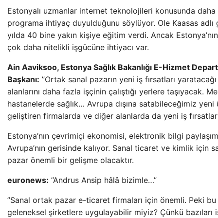
Estonyalı uzmanlar internet teknolojileri konusunda daha
programa ihtiyaç duyulduğunu söylüyor. Ole Kaasas adlı g
yılda 40 bine yakın kişiye eğitim verdi. Ancak Estonya’nı
çok daha nitelikli işgücüne ihtiyacı var.
Ain Aaviksoo, Estonya Sağlık Bakanlığı E-Hizmet Depar
Başkanı:
”Ortak sanal pazarın yeni iş fırsatları yaratacağı 
alanlarını daha fazla işçinin çalıştığı yerlere taşıyacak. M
hastanelerde sağlık… Avrupa dışına satabileceğimiz yeni 
geliştiren firmalarda ve diğer alanlarda da yeni iş fırsatla
Estonya’nın çevrimiçi ekonomisi, elektronik bilgi paylaşı
Avrupa’nın gerisinde kalıyor. Sanal ticaret ve kimlik için s
pazar önemli bir gelişme olacaktır.
euronews:
”Andrus Ansip hâlâ bizimle…”
”Sanal ortak pazar e-ticaret firmaları için önemli. Peki bu
geleneksel şirketlere uygulayabilir miyiz? Çünkü bazıları iş