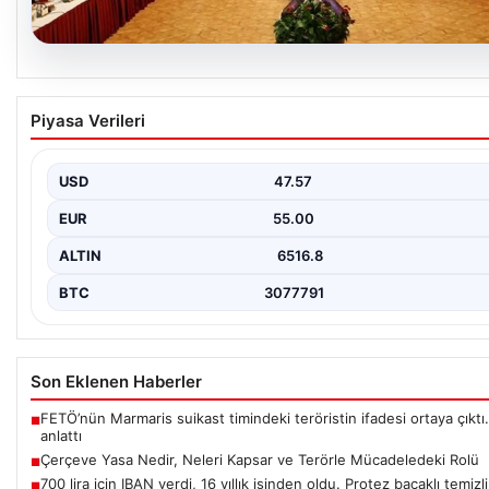
05.08.2026
Çerçeve Yasa Nedir, Neleri Kapsar ve Terörle
Piyasa Verileri
Mücadeledeki Rolü
Hukuk sistemi ve yasama süreçlerinde önemli bir yer tutan çer
temel olarak toplumsal…
USD
47.57
EUR
55.00
ALTIN
6516.8
BTC
3077791
Son Eklenen Haberler
FETÖ’nün Marmaris suikast timindeki teröristin ifadesi ortaya çıktı. 
■
anlattı
Çerçeve Yasa Nedir, Neleri Kapsar ve Terörle Mücadeledeki Rolü
■
700 lira için IBAN verdi, 16 yıllık işinden oldu. Protez bacaklı temizl
■