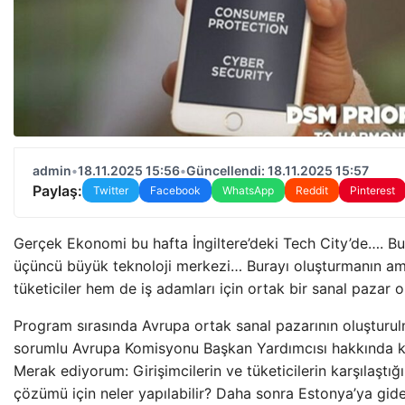
admin
•
18.11.2025 15:56
•
Güncellendi: 18.11.2025 15:57
Paylaş:
Twitter
Facebook
WhatsApp
Reddit
Pinterest
Gerçek Ekonomi bu hafta İngiltere’deki Tech City’de…. Bu
üçüncü büyük teknoloji merkezi… Burayı oluşturmanın a
tüketiciler hem de iş adamları için ortak bir sanal pazar 
Program sırasında Avrupa ortak sanal pazarının oluşturu
sorumlu Avrupa Komisyonu Başkan Yardımcısı hakkında 
Merak ediyorum: Girişimcilerin ve tüketicilerin karşılaştığı
çözümü için neler yapılabilir? Daha sonra Estonya’ya gid