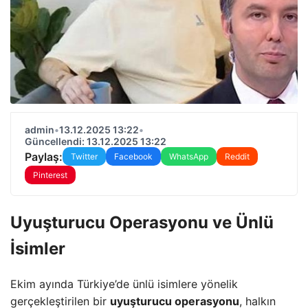
admin
•
13.12.2025 13:22
•
Güncellendi: 13.12.2025 13:22
Paylaş:
Twitter
Facebook
WhatsApp
Reddit
Pinterest
Uyuşturucu Operasyonu ve Ünlü
İsimler
Ekim ayında Türkiye’de ünlü isimlere yönelik
gerçekleştirilen bir
uyuşturucu operasyonu
, halkın