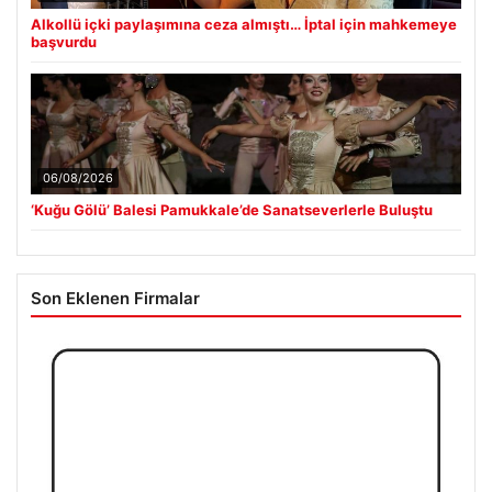
Alkollü içki paylaşımına ceza almıştı… İptal için mahkemeye
başvurdu
06/08/2026
‘Kuğu Gölü’ Balesi Pamukkale’de Sanatseverlerle Buluştu
Son Eklenen Firmalar