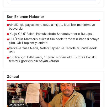
Son Eklenen Haberler
Alkollü içki paylaşımına ceza almıştı… İptal için mahkemeye
■
başvurdu
‘Kuğu Gölü’ Balesi Pamukkale’de Sanatseverlerle Buluştu
■
FETÖ’nün Marmaris suikast timindeki teröristin ifadesi ortaya
■
çıktı. Gizli toplantıyı anlattı
Çerçeve Yasa Nedir, Neleri Kapsar ve Terörle Mücadeledeki
■
Rolü
700 lira için IBAN verdi, 16 yıllık işinden oldu. Protez bacaklı
■
temizlik görevlisinin hayatı karardı
Güncel
07/08/2026