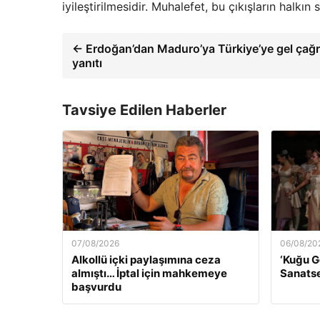
iyileştirilmesidir. Muhalefet, bu çıkışların halkın
← Erdoğan’dan Maduro’ya Türkiye’ye gel çağr
yanıtı
Tavsiye Edilen Haberler
07/08/2026
06/08/20
Alkollü içki paylaşımına ceza
‘Kuğu G
almıştı… İptal için mahkemeye
Sanatse
başvurdu