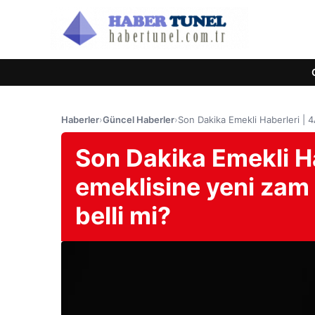
Haberler
›
Güncel Haberler
›
Son Dakika Emekli Haberleri | 4
Son Dakika Emekli Ha
emeklisine yeni zam 
belli mi?