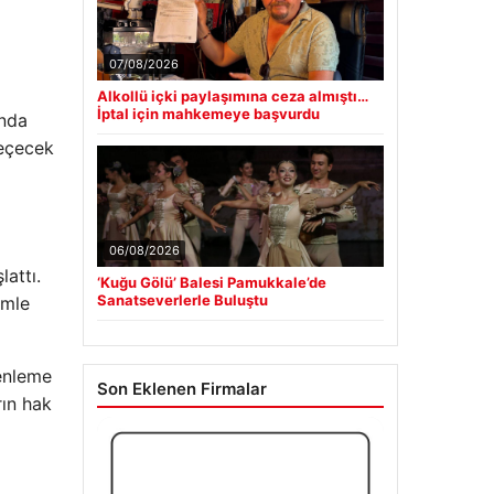
07/08/2026
Alkollü içki paylaşımına ceza almıştı…
İptal için mahkemeye başvurdu
ında
geçecek
06/08/2026
lattı.
‘Kuğu Gölü’ Balesi Pamukkale’de
Sanatseverlerle Buluştu
emle
zenleme
Son Eklenen Firmalar
rın hak