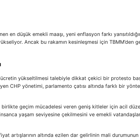
 en düşük emekli maaşı, yeni enflasyon farkı yansıtıldığ
 yükseliyor. Ancak bu rakamın kesinleşmesi için TBMM’den 
u
ücretin yükseltilmesi talebiyle dikkat çekici bir protesto baş
yen CHP yönetimi, parlamento çatısı altında farklı bir yönt
 birlikte geçim mücadelesi veren geniş kitleler için acil dü
n insanca yaşam seviyesine çekilmesini ve emekli vatandaşla
yat artışlarının altında ezilen dar gelirlinin mali durumunun