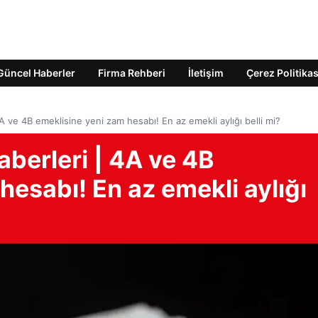
Güncel Haberler
Firma Rehberi
İletişim
Çerez Politikas
A ve 4B emeklisine yeni zam hesabı! En az emekli aylığı belli mi?
berleri | 4A ve 4B
hesabı! En az emekli aylığı