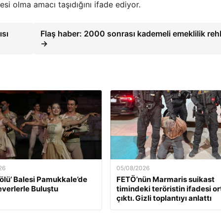
 sesi olma amacı taşıdığını ifade ediyor.
ısı
Flaş haber: 2000 sonrası kademeli emeklilik reh
→
26
05/08/2026
ölü’ Balesi Pamukkale’de
FETÖ’nün Marmaris suikast
verlerle Buluştu
timindeki teröristin ifadesi o
çıktı. Gizli toplantıyı anlattı