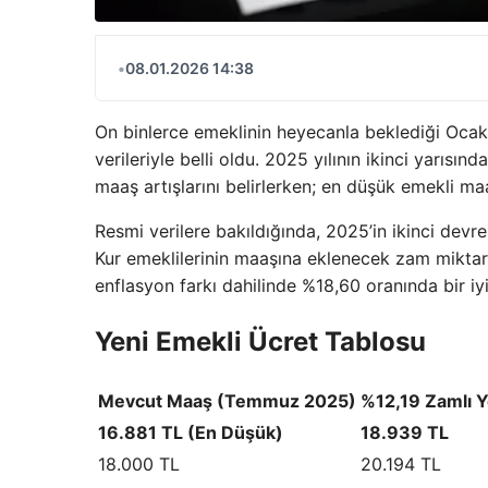
•
08.01.2026 14:38
On binlerce emeklinin heyecanla beklediği Oca
verileriyle belli oldu. 2025 yılının ikinci yarıs
maaş artışlarını belirlerken; en düşük emekli m
Resmi verilere bakıldığında, 2025’in ikinci dev
Kur emeklilerinin maaşına eklenecek zam miktarı
enflasyon farkı dahilinde %18,60 oranında bir iy
Yeni Emekli Ücret Tablosu
Mevcut Maaş (Temmuz 2025)
%12,19 Zamlı Y
16.881 TL (En Düşük)
18.939 TL
18.000 TL
20.194 TL