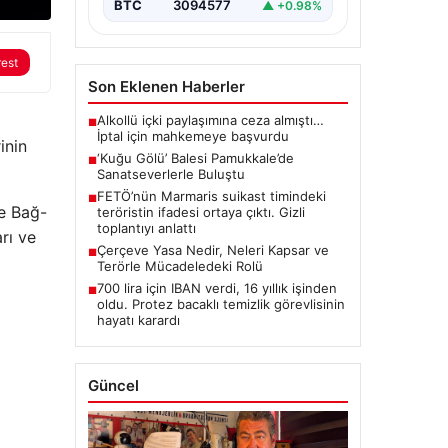
BTC
3094577
▲ +0.98%
rest
Son Eklenen Haberler
Alkollü içki paylaşımına ceza almıştı…
■
İptal için mahkemeye başvurdu
inin
‘Kuğu Gölü’ Balesi Pamukkale’de
■
Sanatseverlerle Buluştu
FETÖ’nün Marmaris suikast timindeki
■
ve Bağ-
teröristin ifadesi ortaya çıktı. Gizli
toplantıyı anlattı
rı ve
Çerçeve Yasa Nedir, Neleri Kapsar ve
■
Terörle Mücadeledeki Rolü
700 lira için IBAN verdi, 16 yıllık işinden
■
oldu. Protez bacaklı temizlik görevlisinin
hayatı karardı
Güncel