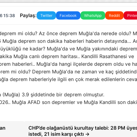
Paylaş:
6 15:38
Twitter
Facebook
WhatsApp
Reddit
Pinte
 deprem mi oldu? Az önce deprem Muğla'da nerede oldu? M
6 Muğla deprem son dakika haberleri haberin detayında… Ar
üyüklüğü ne kadar? Muğla'da ve Muğla yakınındaki deprem
kika Muğla canlı deprem haritası.. Kandilli Rasathanesi ve
em haberleri.. Muğla'da hangi ilçelerde deprem oldu ve h
eprem mi oldu? Deprem Muğla'da ne zaman ve kaç şiddetind
a deprem haberleriyle ilgili en çok merak edilenlerin ceva
a (Muğla) 3.9 şiddetinde bir deprem olmuştur.
026.. Muğla AFAD son depremler ve Muğla Kandilli son dak
dan
CHP’de olağanüstü kurultay talebi: 28 PM üyes
istedi, 21 isim karşı çıktı →