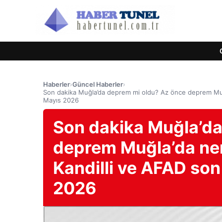
Haberler
›
Güncel Haberler
›
Son dakika Muğla’da deprem mi oldu? Az önce deprem Muğ
Mayıs 2026
Son dakika Muğla’da
deprem Muğla’da ne
Kandilli ve AFAD son
2026