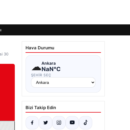
ı
Hava Durumu
si 30
☁
Ankara
NaN°C
ŞEHIR SEÇ
Bizi Takip Edin