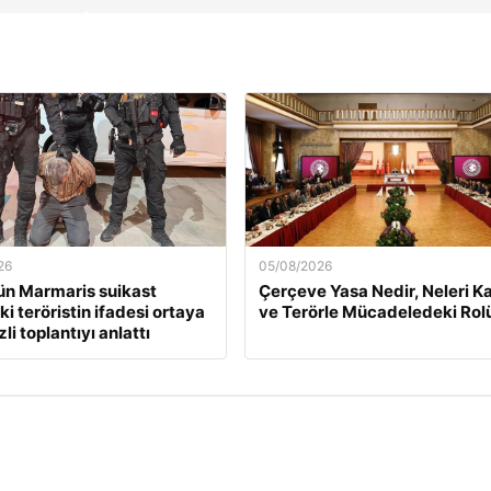
26
05/08/2026
n Marmaris suikast
Çerçeve Yasa Nedir, Neleri K
i teröristin ifadesi ortaya
ve Terörle Mücadeledeki Rol
zli toplantıyı anlattı