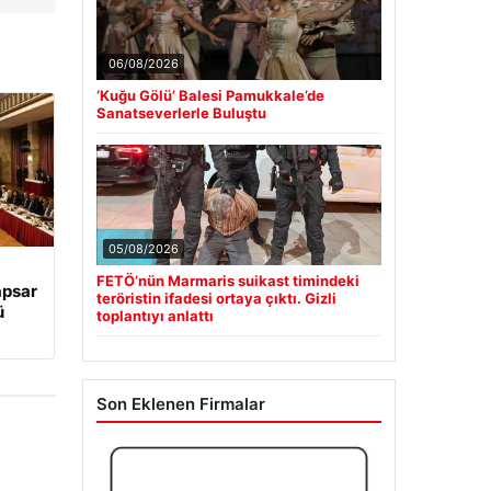
06/08/2026
‘Kuğu Gölü’ Balesi Pamukkale’de
Sanatseverlerle Buluştu
05/08/2026
FETÖ’nün Marmaris suikast timindeki
apsar
teröristin ifadesi ortaya çıktı. Gizli
ü
toplantıyı anlattı
Son Eklenen Firmalar