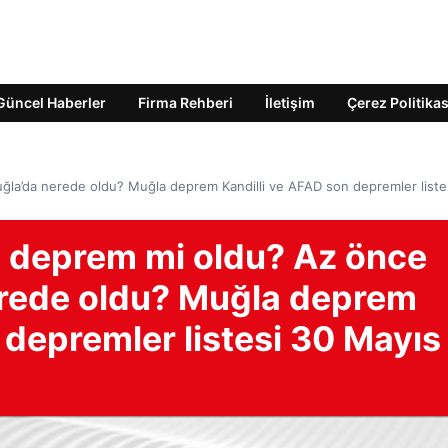
Güncel Haberler
Firma Rehberi
İletişim
Çerez Politikas
la’da nerede oldu? Muğla deprem Kandilli ve AFAD son depremler liste
 deprem mi oldu? Az önce
rede oldu? Muğla deprem
 depremler listesi 30 Mayıs