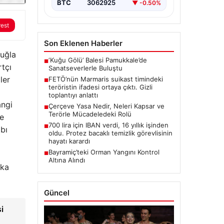
BTC
3062925
▼ -0.50%
rest
Son Eklenen Haberler
uğla
‘Kuğu Gölü’ Balesi Pamukkale’de
■
tçı
Sanatseverlerle Buluştu
ler
FETÖ’nün Marmaris suikast timindeki
■
teröristin ifadesi ortaya çıktı. Gizli
toplantıyı anlattı
angi
Çerçeve Yasa Nedir, Neleri Kapsar ve
■
Terörle Mücadeledeki Rolü
e
700 lira için IBAN verdi, 16 yıllık işinden
■
bı
oldu. Protez bacaklı temizlik görevlisinin
hayatı karardı
Bayramiç’teki Orman Yangını Kontrol
■
Altına Alındı
ika
Güncel
i