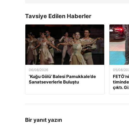
Tavsiye Edilen Haberler
06/08/2026
05/08/20
‘Kuğu Gölü’ Balesi Pamukkale’de
FETÖ’nü
Sanatseverlerle Buluştu
timindek
çıktı. Gi
Bir yanıt yazın