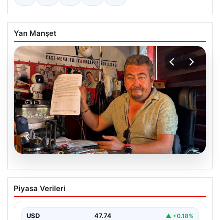
Yan Manşet
07.08.2026
Alkollü içki paylaşımına ceza almıştı…
Piyasa Verileri
İptal için mahkemeye başvurdu
USD
47.74
▲ +0.18%