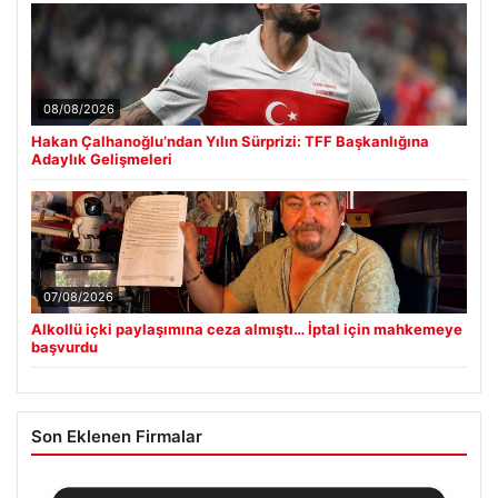
08/08/2026
Hakan Çalhanoğlu’ndan Yılın Sürprizi: TFF Başkanlığına
Adaylık Gelişmeleri
07/08/2026
Alkollü içki paylaşımına ceza almıştı… İptal için mahkemeye
başvurdu
Son Eklenen Firmalar