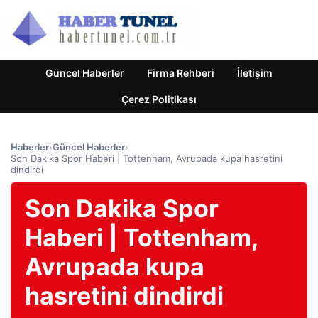
Güncel Haberler
Firma Rehberi
İletişim
Çerez Politikası
Haberler
›
Güncel Haberler
›
Son Dakika Spor Haberi | Tottenham, Avrupada kupa hasretini
dindirdi
Son Dakika Spor
Haberi | Tottenham,
Avrupada kupa
hasretini dindirdi