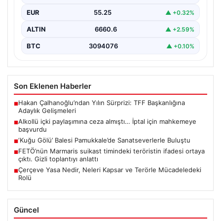
EUR
55.25
▲ +0.32%
ALTIN
6660.6
▲ +2.59%
BTC
3094076
▲ +0.10%
Son Eklenen Haberler
Hakan Çalhanoğlu’ndan Yılın Sürprizi: TFF Başkanlığına
■
Adaylık Gelişmeleri
Alkollü içki paylaşımına ceza almıştı… İptal için mahkemeye
■
başvurdu
‘Kuğu Gölü’ Balesi Pamukkale’de Sanatseverlerle Buluştu
■
FETÖ’nün Marmaris suikast timindeki teröristin ifadesi ortaya
■
çıktı. Gizli toplantıyı anlattı
Çerçeve Yasa Nedir, Neleri Kapsar ve Terörle Mücadeledeki
■
Rolü
Güncel