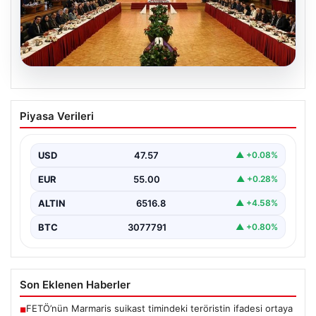
05.08.2026
Çerçeve Yasa Nedir, Neleri Kapsar ve
Piyasa Verileri
Terörle Mücadeledeki Rolü
Hukuk sistemi ve yasama süreçlerinde önemli bir yer
tutan çerçeve yasa, temel olarak toplumsal…
USD
47.57
▲ +0.08%
EUR
55.00
▲ +0.28%
ALTIN
6516.8
▲ +4.58%
BTC
3077791
▲ +0.80%
Son Eklenen Haberler
FETÖ’nün Marmaris suikast timindeki teröristin ifadesi ortaya
■