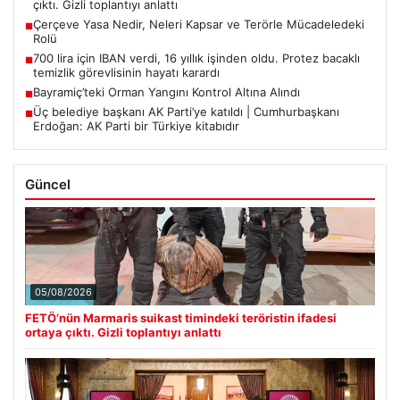
çıktı. Gizli toplantıyı anlattı
Çerçeve Yasa Nedir, Neleri Kapsar ve Terörle Mücadeledeki
■
Rolü
700 lira için IBAN verdi, 16 yıllık işinden oldu. Protez bacaklı
■
temizlik görevlisinin hayatı karardı
Bayramiç’teki Orman Yangını Kontrol Altına Alındı
■
Üç belediye başkanı AK Parti’ye katıldı | Cumhurbaşkanı
■
Erdoğan: AK Parti bir Türkiye kitabıdır
Güncel
05/08/2026
FETÖ’nün Marmaris suikast timindeki teröristin ifadesi
ortaya çıktı. Gizli toplantıyı anlattı