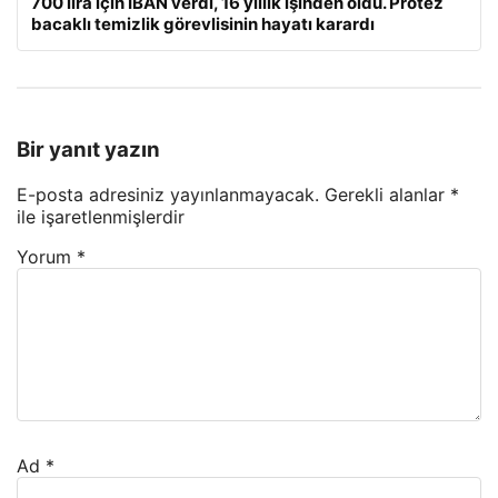
700 lira için IBAN verdi, 16 yıllık işinden oldu. Protez
bacaklı temizlik görevlisinin hayatı karardı
Bir yanıt yazın
E-posta adresiniz yayınlanmayacak.
Gerekli alanlar
*
ile işaretlenmişlerdir
Yorum
*
Ad
*