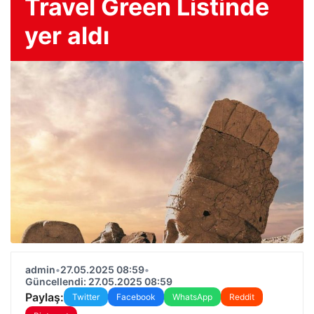
Travel Green Listinde
yer aldı
admin
•
27.05.2025 08:59
•
Güncellendi: 27.05.2025 08:59
Paylaş:
Twitter
Facebook
WhatsApp
Reddit