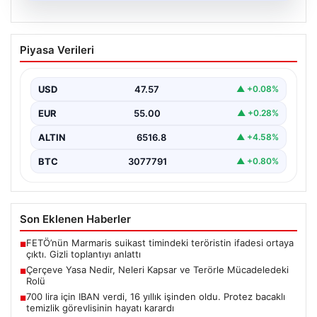
05.08.2026
Çerçeve Yasa Nedir, Neleri Kapsar ve
Piyasa Verileri
Terörle Mücadeledeki Rolü
Hukuk sistemi ve yasama süreçlerinde önemli bir yer
tutan çerçeve yasa, temel olarak toplumsal…
USD
47.57
▲ +0.08%
EUR
55.00
▲ +0.28%
ALTIN
6516.8
▲ +4.58%
BTC
3077791
▲ +0.80%
Son Eklenen Haberler
FETÖ’nün Marmaris suikast timindeki teröristin ifadesi ortaya
■
çıktı. Gizli toplantıyı anlattı
Çerçeve Yasa Nedir, Neleri Kapsar ve Terörle Mücadeledeki
■
Rolü
700 lira için IBAN verdi, 16 yıllık işinden oldu. Protez bacaklı
■
temizlik görevlisinin hayatı karardı