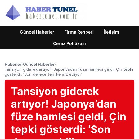
Güncel Haberler
Firma Rehberi
İletişim
Çerez Politikası
Haberler
›
Güncel Haberler
›
Tansiyon giderek artıyor! Japonya’dan füze hamlesi geldi, Çin tepki
gösterdi: ‘Son derece tehlike arz ediyor’
Tansiyon giderek
artıyor! Japonya’dan
füze hamlesi geldi, Çin
tepki gösterdi: ‘Son