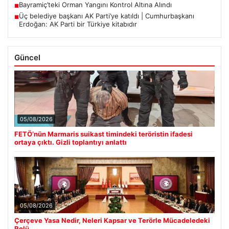
Bayramiç’teki Orman Yangını Kontrol Altına Alındı
■
Üç belediye başkanı AK Parti’ye katıldı | Cumhurbaşkanı
■
Erdoğan: AK Parti bir Türkiye kitabıdır
Güncel
05/08/2026
FETÖ’nün Marmaris suikast timindeki teröristin ifadesi
ortaya çıktı. Gizli toplantıyı anlattı
05/08/2026
Çerçeve Yasa Nedir, Neleri Kapsar ve Terörle Mücadeledeki
Rolü