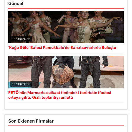
Güncel
06/08/2026
‘Kuğu Gölü’ Balesi Pamukkale’de Sanatseverlerle Buluştu
05/08/2026
FETÖ’nün Marmaris suikast timindeki teröristin ifadesi
ortaya çıktı. Gizli toplantıyı anlattı
Son Eklenen Firmalar