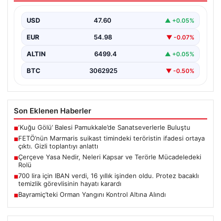
Çanakkale’nin Bayramiç ilçesine bağlı Hacıbekirler köyü
yakınlarında, öğleden sonra başlayan orman yangını
USD
47.60
▲ +0.05%
büyük endişe…
EUR
54.98
▼ -0.07%
ALTIN
6499.4
▲ +0.05%
BTC
3062925
▼ -0.50%
Son Eklenen Haberler
‘Kuğu Gölü’ Balesi Pamukkale’de Sanatseverlerle Buluştu
■
FETÖ’nün Marmaris suikast timindeki teröristin ifadesi ortaya
■
çıktı. Gizli toplantıyı anlattı
Çerçeve Yasa Nedir, Neleri Kapsar ve Terörle Mücadeledeki
■
Rolü
700 lira için IBAN verdi, 16 yıllık işinden oldu. Protez bacaklı
■
temizlik görevlisinin hayatı karardı
Bayramiç’teki Orman Yangını Kontrol Altına Alındı
■