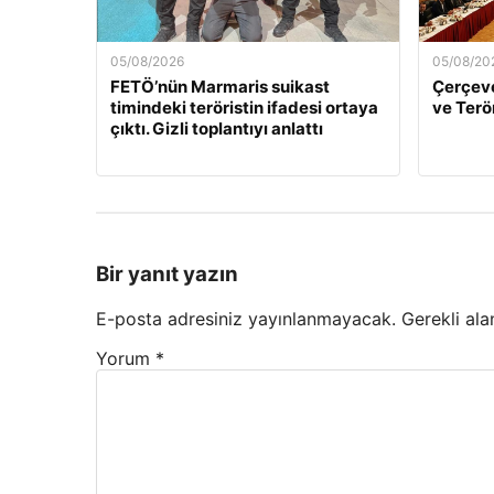
05/08/2026
05/08/20
FETÖ’nün Marmaris suikast
Çerçeve
timindeki teröristin ifadesi ortaya
ve Terö
çıktı. Gizli toplantıyı anlattı
Bir yanıt yazın
E-posta adresiniz yayınlanmayacak.
Gerekli ala
Yorum
*