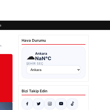
ı
Hava Durumu
n
☁
Ankara
NaN°C
ŞEHIR SEÇ
Bizi Takip Edin