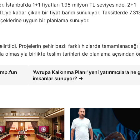
r. İstanbul’da 1+1 fiyatları 1.95 milyon TL seviyesinde. 2+1
L’ye kadar çıkan bir fiyat bandı sunuluyor. Taksitlerde 7.31
rçeklerine uygun bir planlama sunuyor.
lirtildi. Projelerin şehir bazlı farklı hızlarda tamamlanacağı 
da olmasıyla birlikte teslim tarihleri de planlama açısından ö
ump.fun
'Avrupa Kalkınma Planı' yeni yatırımcılara ne g
imkanlar sunuyor? →