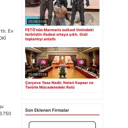
05/08/2026
FETÖ’nün Marmaris suikast timindeki
ttı. Ev
teröristin ifadesi ortaya çıktı. Gizli
OKİ
toplantıyı anlattı
05/08/2026
Çerçeve Yasa Nedir, Neleri Kapsar ve
Terörle Mücadeledeki Rolü
ğu
Son Eklenen Firmalar
 6.750