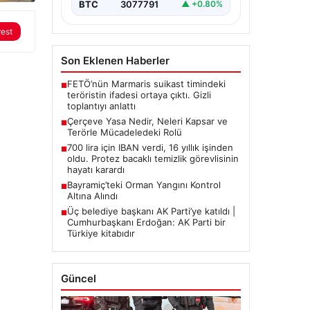
BTC
3077791
▲ +0.80%
rest
Son Eklenen Haberler
FETÖ’nün Marmaris suikast timindeki
■
teröristin ifadesi ortaya çıktı. Gizli
toplantıyı anlattı
Çerçeve Yasa Nedir, Neleri Kapsar ve
■
Terörle Mücadeledeki Rolü
700 lira için IBAN verdi, 16 yıllık işinden
■
oldu. Protez bacaklı temizlik görevlisinin
hayatı karardı
Bayramiç’teki Orman Yangını Kontrol
■
Altına Alındı
Üç belediye başkanı AK Parti’ye katıldı |
■
Cumhurbaşkanı Erdoğan: AK Parti bir
Türkiye kitabıdır
Güncel