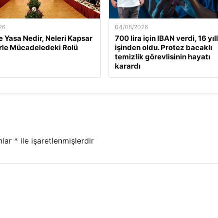
26
04/08/2026
 Yasa Nedir, Neleri Kapsar
700 lira için IBAN verdi, 16 yıll
rle Mücadeledeki Rolü
işinden oldu. Protez bacaklı
temizlik görevlisinin hayatı
karardı
nlar
*
ile işaretlenmişlerdir