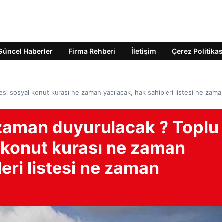
Güncel Haberler
Firma Rehberi
İletişim
Çerez Politikas
si sosyal konut kurası ne zaman yapılacak, hak sahipleri listesi ne zama
 zaman duyurulacak ? Toplu
 konut kurası ne zaman
eri listesi ne zaman