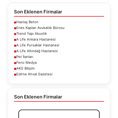
Son Eklenen Firmalar
Hastaş Beton
■
Enes Kaplan Avukatlık Bürosu
■
Trend Yapı Akustik
■
A Life Ankara Hastanesi
■
A Life Pursaklar Hastanesi
■
A Life Altındağ Hastanesi
■
Pet İlanları
■
Feno Medya
■
AKG Bilişim
■
Edirne Ahval Gazetesi
■
Son Eklenen Firmalar