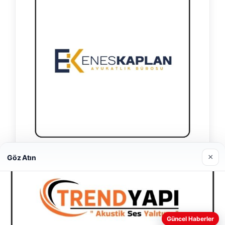
×
Enes Kaplan Avukatlık Bürosu
Göz Atın
28/04/2026
Web sitemizi nasıl kullandığınızı daha iyi anlayabilmek,
Güncel Haberler