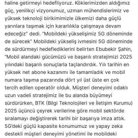
haline getirmeyi hedefliyoruz. Köklerimizden aldığımız
güç, yenilikçi vizyonumuz, uzman mühendislerimiz ve
yüksek teknoloji birikimimizle ülkemizi daha güçlü
yarınlara taşımak için kararlılıkla çalışmaya devam
edeceğiz” dedi. “Mobildeki yükselişimiz 5G döneminde
de sürecek” Mobildeki yükseliş ivmesini 5G döneminde
de sürdürmeyi hedeflediklerini belirten Ebubekir Şahin,
“Mobil alandaki gücümüzü ve başarılı stratejimizi 2025
yılındaki başarılı sonuçlarla taçlandırdık. Yılı tarihin en
yüksek net abone kazanımı ile tamamladık ve mobil
numara taşıma pazarında dört yıl üst üste en çok
tercih edilen operatör olduk. Müşteri deneyimi odaklı
uzun vadeli stratejimiz ile bu alanda büyümeyi
sürdürürken, BTK (Bilgi Teknolojileri ve İletişim Kurumu)
2025 üçüncü çeyrek verilerine göre mobil sektörde
sıralamayı değiştirerek tarihi bir başarıya imza attık.
5G’deki güçlü kapasite konumumuz ve yapay zeka
destekli müşteri deneyimi yönetimi ile mobildeki