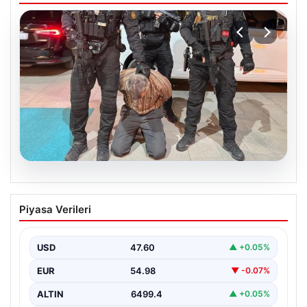
05.08.2026
FETÖ’nün Marmaris suikast timindeki
Piyasa Verileri
teröristin ifadesi ortaya çıktı. Gizli
toplantıyı anlattı
USD
47.60
▲ +0.05%
EUR
54.98
▼ -0.07%
ALTIN
6499.4
▲ +0.05%