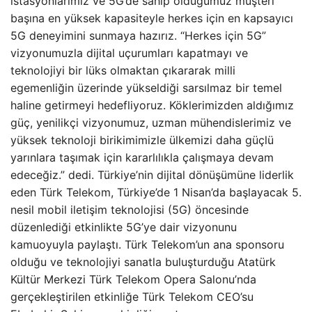
istasyonlarımız ve 5G’de sahip olduğumuz müşteri
başına en yüksek kapasiteyle herkes için en kapsayıcı
5G deneyimini sunmaya hazırız. “Herkes için 5G”
vizyonumuzla dijital uçurumları kapatmayı ve
teknolojiyi bir lüks olmaktan çıkararak milli
egemenliğin üzerinde yükseldiği sarsılmaz bir temel
haline getirmeyi hedefliyoruz. Köklerimizden aldığımız
güç, yenilikçi vizyonumuz, uzman mühendislerimiz ve
yüksek teknoloji birikimimizle ülkemizi daha güçlü
yarınlara taşımak için kararlılıkla çalışmaya devam
edeceğiz.” dedi. Türkiye’nin dijital dönüşümüne liderlik
eden Türk Telekom, Türkiye’de 1 Nisan’da başlayacak 5.
nesil mobil iletişim teknolojisi (5G) öncesinde
düzenlediği etkinlikte 5G’ye dair vizyonunu
kamuoyuyla paylaştı. Türk Telekom’un ana sponsoru
olduğu ve teknolojiyi sanatla buluşturduğu Atatürk
Kültür Merkezi Türk Telekom Opera Salonu’nda
gerçekleştirilen etkinliğe Türk Telekom CEO’su