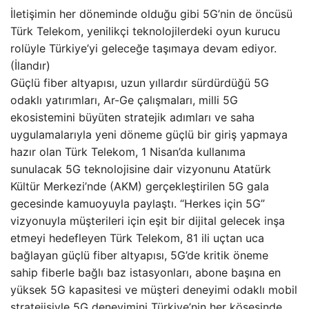
İletişimin her döneminde olduğu gibi 5G’nin de öncüsü
Türk Telekom, yenilikçi teknolojilerdeki oyun kurucu
rolüyle Türkiye’yi geleceğe taşımaya devam ediyor.
(İlandır)
Güçlü fiber altyapısı, uzun yıllardır sürdürdüğü 5G
odaklı yatırımları, Ar-Ge çalışmaları, milli 5G
ekosistemini büyüten stratejik adımları ve saha
uygulamalarıyla yeni döneme güçlü bir giriş yapmaya
hazır olan Türk Telekom, 1 Nisan’da kullanıma
sunulacak 5G teknolojisine dair vizyonunu Atatürk
Kültür Merkezi’nde (AKM) gerçekleştirilen 5G gala
gecesinde kamuoyuyla paylaştı. “Herkes için 5G”
vizyonuyla müşterileri için eşit bir dijital gelecek inşa
etmeyi hedefleyen Türk Telekom, 81 ili uçtan uca
bağlayan güçlü fiber altyapısı, 5G’de kritik öneme
sahip fiberle bağlı baz istasyonları, abone başına en
yüksek 5G kapasitesi ve müşteri deneyimi odaklı mobil
stratejisiyle 5G deneyimini Türkiye’nin her köşesinde