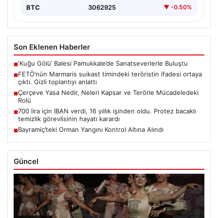
BTC
3062925
▼ -0.50%
Son Eklenen Haberler
‘Kuğu Gölü’ Balesi Pamukkale’de Sanatseverlerle Buluştu
■
FETÖ’nün Marmaris suikast timindeki teröristin ifadesi ortaya
■
çıktı. Gizli toplantıyı anlattı
Çerçeve Yasa Nedir, Neleri Kapsar ve Terörle Mücadeledeki
■
Rolü
700 lira için IBAN verdi, 16 yıllık işinden oldu. Protez bacaklı
■
temizlik görevlisinin hayatı karardı
Bayramiç’teki Orman Yangını Kontrol Altına Alındı
■
Güncel