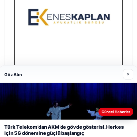
×
Göz Atın
Enes Kaplan Avukatlık Bürosu
28/04/2026
Güncel Haberler
Web sitemizi nasıl kullandığınızı daha iyi anlayabilmek,
deneyiminizi kişiselleştirmek ve geliştirmek amacıyla çerezler
Türk Telekom’dan AKM’de gövde gösterisi. Herkes
kullanıyoruz.
Çerez Politikamız
için 5G dönemine güçlü başlangıç