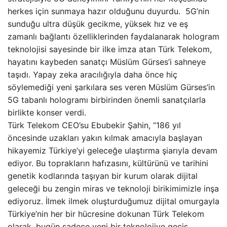
herkes için sunmaya hazır olduğunu duyurdu. 5G’nin
sunduğu ultra düşük gecikme, yüksek hız ve eş
zamanlı bağlantı özelliklerinden faydalanarak hologram
teknolojisi sayesinde bir ilke imza atan Türk Telekom,
hayatını kaybeden sanatçı Müslüm Gürses’i sahneye
taşıdı. Yapay zeka aracılığıyla daha önce hiç
söylemediği yeni şarkılara ses veren Müslüm Gürses’in
5G tabanlı hologramı birbirinden önemli sanatçılarla
birlikte konser verdi.
Türk Telekom CEO’su Ebubekir Şahin, “186 yıl
öncesinde uzakları yakın kılmak amacıyla başlayan
hikayemiz Türkiye’yi geleceğe ulaştırma şiarıyla devam
ediyor. Bu toprakların hafızasını, kültürünü ve tarihini
genetik kodlarında taşıyan bir kurum olarak dijital
geleceği bu zengin miras ve teknoloji birikimimizle inşa
ediyoruz. İlmek ilmek oluşturduğumuz dijital omurgayla
Türkiye’nin her bir hücresine dokunan Türk Telekom
olarak, bugün sadece yeni bir teknolojiye geçiş