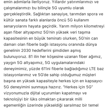
emin adımlarla ilerliyoruz. Yıllardır yatırımlarımızı ve
çalışmalarımızı bu bilinçle 5G uyumlu olarak
gerçekleştirdik. Sağlıktan sanayiye, tarımdan spora ve
kültür sanata farklı alanlarda öncü 5G kullanım
senaryolarını hayata geçirdik. Yarım milyon kilometreyi
aşan fiber altyapımız 5G’nin yüksek veri taşıma
kapasitesinin en büyük teminatı olurken, 5G’nin can
damarı olan fiberle bağlı istasyonu oranında dünya
genelinin 2030 hedeflerini şimdiden aşmış
bulunuyoruz. 81 ilin her köşesine uzanan fiber ağımız,
yaygın 5G altyapımız, 5G uygulamalarındaki
deneyimimiz, yüzde 61’ini fiberle bağladığımız LTE baz
istasyonlarımız ve 5G’de sahip olduğumuz müşteri
başına en yüksek kapasiteyle herkes için en kapsayıcı
5G deneyimini sunmaya hazırız. “Herkes için 5G”
vizyonumuzla dijital uçurumları kapatmayı ve
teknolojiyi bir lüks olmaktan çıkararak milli
egemenliğin üzerinde yükseldiği sarsılmaz bir temel