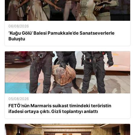
06/08/2026
‘Kuğu Gölü’ Balesi Pamukkale’de Sanatseverlerle
Buluştu
05/08/2026
FETÖ’nün Marmaris suikast timindeki teröristin
ifadesi ortaya çıktı. Gizli toplantıyı anlattı