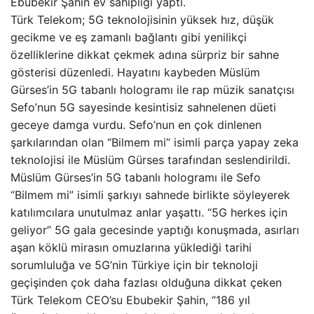
Ebubekir Şahin ev sahipliği yaptı.
Türk Telekom; 5G teknolojisinin yüksek hız, düşük
gecikme ve eş zamanlı bağlantı gibi yenilikçi
özelliklerine dikkat çekmek adına sürpriz bir sahne
gösterisi düzenledi. Hayatını kaybeden Müslüm
Gürses’in 5G tabanlı hologramı ile rap müzik sanatçısı
Sefo’nun 5G sayesinde kesintisiz sahnelenen düeti
geceye damga vurdu. Sefo’nun en çok dinlenen
şarkılarından olan “Bilmem mi” isimli parça yapay zeka
teknolojisi ile Müslüm Gürses tarafından seslendirildi.
Müslüm Gürses’in 5G tabanlı hologramı ile Sefo
“Bilmem mi” isimli şarkıyı sahnede birlikte söyleyerek
katılımcılara unutulmaz anlar yaşattı. “5G herkes için
geliyor” 5G gala gecesinde yaptığı konuşmada, asırları
aşan köklü mirasın omuzlarına yüklediği tarihi
sorumluluğa ve 5G’nin Türkiye için bir teknoloji
geçişinden çok daha fazlası olduğuna dikkat çeken
Türk Telekom CEO’su Ebubekir Şahin, “186 yıl