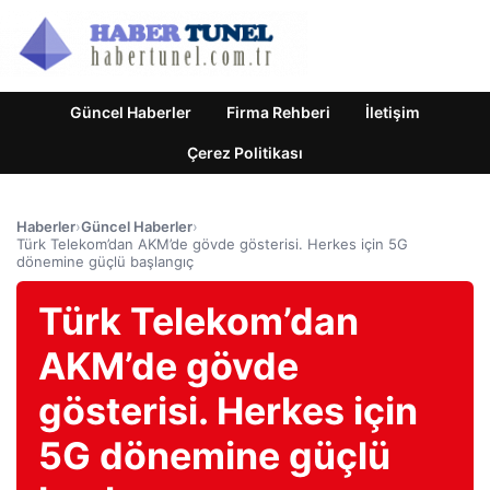
Güncel Haberler
Firma Rehberi
İletişim
Çerez Politikası
Haberler
›
Güncel Haberler
›
Türk Telekom’dan AKM’de gövde gösterisi. Herkes için 5G
dönemine güçlü başlangıç
Türk Telekom’dan
AKM’de gövde
gösterisi. Herkes için
5G dönemine güçlü