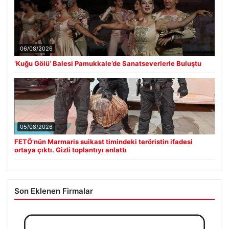
06/08/2026
‘Kuğu Gölü’ Balesi Pamukkale’de Sanatseverlerle Buluştu
05/08/2026
FETÖ’nün Marmaris suikast timindeki teröristin ifadesi
ortaya çıktı. Gizli toplantıyı anlattı
Son Eklenen Firmalar