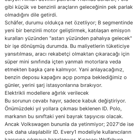
gibi küçük ve benzinli araçların geleceğinin pek parlak
olmadığını dile getirdi.
Schäfer, durumu oldukça net özetliyor; B segmentinde
yeni bir benzinli motor geliştirmek, katılaşan emisyon
kuralları yüzünden "astarı yüzünden pahalıya gelecek"
bir işe dönüşmüş durumda. Bu maliyetlerin tüketiciye
yansıtılması, aracı rekabetçi olmaktan çıkaracağı için
süper mini sınıfında içten yanmalı motorlara veda
etmekten başka çare kalmıyor. Yani anlayacağınız,
benzin deposu kapağını açıp pompa beklediğimiz o
günler, yerini şarj istasyonlarına bırakıyor.
Elektrikli modellere ağırlık verilecek
Bu sorunun cevabı hayır, sadece kabuk değiştiriyor.
Önümüzdeki yıl yollara çıkması beklenen ID. Polo,
markanın bu sınıftaki yeni bayrak taşıyıcısı olacak.
Ancak Volkswagen bununla da yetinmiyor; 2027'de ise
çok daha ulaşılabilir ID. Every1 modeliyle kullanıcıların
karşısına çıkmaya hazırlanıyor. Kısacası Wolfsburg