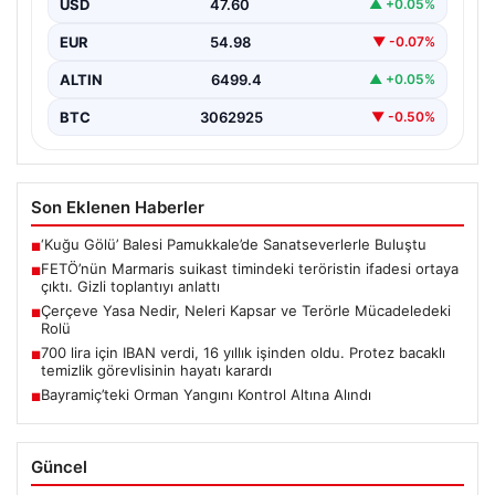
USD
47.60
▲ +0.05%
büyük endişe…
EUR
54.98
▼ -0.07%
ALTIN
6499.4
▲ +0.05%
BTC
3062925
▼ -0.50%
Son Eklenen Haberler
‘Kuğu Gölü’ Balesi Pamukkale’de Sanatseverlerle Buluştu
■
FETÖ’nün Marmaris suikast timindeki teröristin ifadesi ortaya
■
çıktı. Gizli toplantıyı anlattı
Çerçeve Yasa Nedir, Neleri Kapsar ve Terörle Mücadeledeki
■
Rolü
700 lira için IBAN verdi, 16 yıllık işinden oldu. Protez bacaklı
■
temizlik görevlisinin hayatı karardı
Bayramiç’teki Orman Yangını Kontrol Altına Alındı
■
Güncel