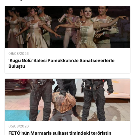
06/08/2026
‘Kuğu Gölü’ Balesi Pamukkale’de Sanatseverlerle
Buluştu
05/08/2026
FETÖ’nün Marmaris suikast timindeki teröristin