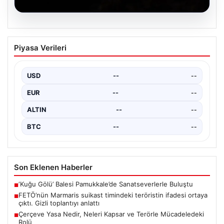
02.08.2026
Üç belediye başkanı AK Parti’ye katıldı |
Piyasa Verileri
Cumhurbaşkanı Erdoğan: AK Parti bir
Türkiye kitabıdır
USD
--
--
EUR
--
--
ALTIN
--
--
BTC
--
--
Son Eklenen Haberler
‘Kuğu Gölü’ Balesi Pamukkale’de Sanatseverlerle Buluştu
■
FETÖ’nün Marmaris suikast timindeki teröristin ifadesi ortaya
■
çıktı. Gizli toplantıyı anlattı
Çerçeve Yasa Nedir, Neleri Kapsar ve Terörle Mücadeledeki
■