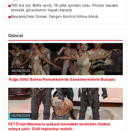
Rolü
700 lira için IBAN verdi, 16 yıllık işinden oldu. Protez bacaklı
■
temizlik görevlisinin hayatı karardı
Bayramiç’teki Orman Yangını Kontrol Altına Alındı
■
Güncel
06/08/2026
‘Kuğu Gölü’ Balesi Pamukkale’de Sanatseverlerle Buluştu
05/08/2026
FETÖ’nün Marmaris suikast timindeki teröristin ifadesi