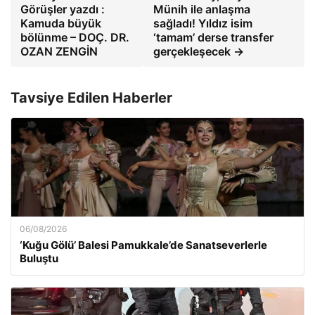
Görüşler yazdı :
Münih ile anlaşma
Kamuda büyük
sağladı! Yıldız isim
bölünme – DOÇ. DR.
‘tamam’ derse transfer
OZAN ZENGİN
gerçekleşecek →
Tavsiye Edilen Haberler
06/08/2026
‘Kuğu Gölü’ Balesi Pamukkale’de Sanatseverlerle
Buluştu