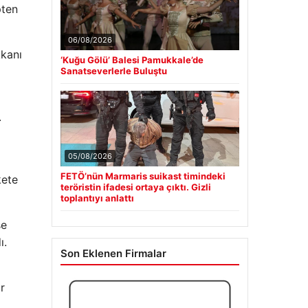
pten
06/08/2026
kkanı
‘Kuğu Gölü’ Balesi Pamukkale’de
Sanatseverlerle Buluştu
.
05/08/2026
FETÖ’nün Marmaris suikast timindeki
kete
teröristin ifadesi ortaya çıktı. Gizli
toplantıyı anlattı
şe
ı.
Son Eklenen Firmalar
r