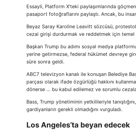
Essayli, Platform X’teki paylaşımlarında göçmen 
pasaport fotoğraflarını paylaştı. Ancak, bu insan
Beyaz Saray Karoline Leavitt sözcüsü, protestol
cezai girişi durdurmak ve reddetmek için temel o
Başkan Trump bu adımı sosyal medya platformun
yerine getirmezse, federal hükümet devreye gire
süre sonra geldi.
ABC7 televizyon kanalı ile konuşan Belediye Başk
parçası olarak ifade özgürlüğü hakkını kullanmal
dönerse … bu kabul edilemez ve sorumlu cezalan
Bass, Trump yönetiminin yetkilileriyle tanıştığı
gardiyanların gerekli olmadığını vurguladı.
Los Angeles’ta beyan edecek