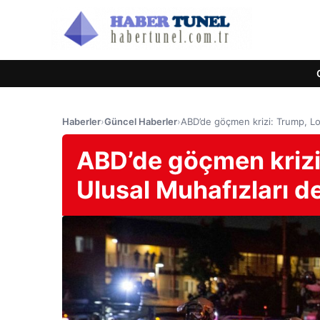
Haberler
›
Güncel Haberler
›
ABD’de göçmen krizi: Trump, Lo
ABD’de göçmen krizi
Ulusal Muhafızları d