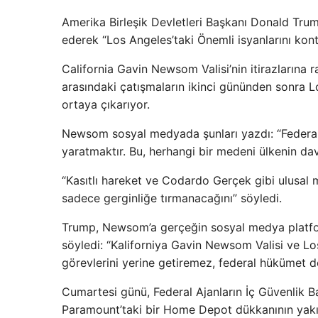
Amerika Birleşik Devletleri Başkanı Donald Trump
ederek “Los Angeles’taki Önemli isyanlarını kont
California Gavin Newsom Valisi’nin itirazlarına r
arasındaki çatışmaların ikinci gününden sonra Lo
ortaya çıkarıyor.
Newsom sosyal medyada şunları yazdı: “Federal 
yaratmaktır. Bu, herhangi bir medeni ülkenin dav
“Kasıtlı hareket ve Codardo Gerçek gibi ulusal
sadece gerginliğe tırmanacağını” söyledi.
Trump, Newsom’a gerçeğin sosyal medya platfor
söyledi: “Kaliforniya Gavin Newsom Valisi ve Lo
görevlerini yerine getiremez, federal hükümet de
Cumartesi günü, Federal Ajanların İç Güvenlik Ba
Paramount’taki bir Home Depot dükkanının yakını