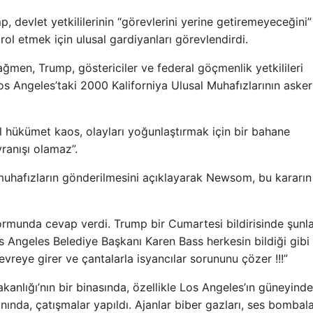
, devlet yetkililerinin “görevlerini yerine getiremeyeceğini”
rol etmek için ulusal gardiyanları görevlendirdi.
ağmen, Trump, göstericiler ve federal göçmenlik yetkilileri
s Angeles’taki 2000 Kaliforniya Ulusal Muhafızlarının askerl
hükümet kaos, olayları yoğunlaştırmak için bir bahane
ranışı olamaz”.
 muhafızların gönderilmesini açıklayarak Newsom, bu kararın
munda cevap verdi. Trump bir Cumartesi bildirisinde şunla
s Angeles Belediye Başkanı Karen Bass herkesin bildiği gibi
vreye girer ve çantalarla isyancılar sorununu çözer !!!”
kanlığı’nın bir binasında, özellikle Los Angeles’ın güneyinde
nda, çatışmalar yapıldı. Ajanlar biber gazları, ses bombala