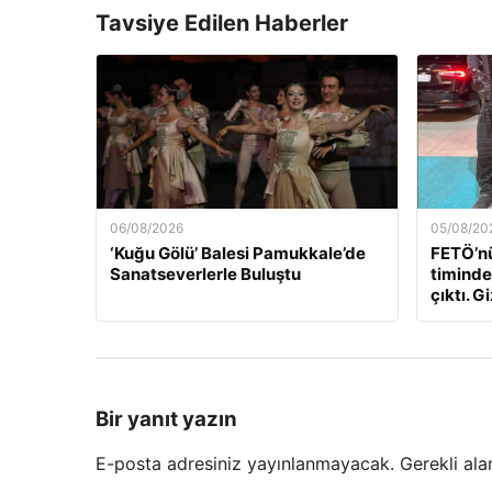
Tavsiye Edilen Haberler
06/08/2026
05/08/20
‘Kuğu Gölü’ Balesi Pamukkale’de
FETÖ’nü
Sanatseverlerle Buluştu
timindek
çıktı. Gi
Bir yanıt yazın
E-posta adresiniz yayınlanmayacak.
Gerekli ala