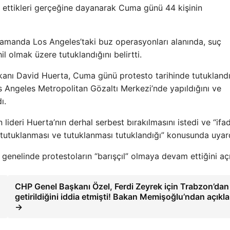
l ettikleri gerçeğine dayanarak Cuma günü 44 kişinin
zamanda Los Angeles’taki buz operasyonları alanında, suç
il olmak üzere tutuklandığını belirtti.
aşkanı David Huerta, Cuma günü protesto tarihinde tutuklandı
s Angeles Metropolitan Gözaltı Merkezi’nde yapıldığını ve
ı.
ideri Huerta’nın derhal serbest bırakılmasını istedi ve “ifa
tutuklanması ve tutuklanması tutuklandığı” konusunda uyard
enelinde protestoların “barışçıl” olmaya devam ettiğini açı
CHP Genel Başkanı Özel, Ferdi Zeyrek için Trabzon’dan 
getirildiğini iddia etmişti! Bakan Memişoğlu’ndan açıkl
→