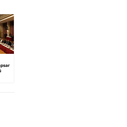
apsar
ü