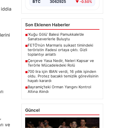
BTC
3062925
▼ -0.50%
 iddia
Son Eklenen Haberler
‘Kuğu Gölü’ Balesi Pamukkale’de
erini
■
Sanatseverlerle Buluştu
FETÖ’nün Marmaris suikast timindeki
■
teröristin ifadesi ortaya çıktı. Gizli
toplantıyı anlattı
Çerçeve Yasa Nedir, Neleri Kapsar ve
■
Terörle Mücadeledeki Rolü
700 lira için IBAN verdi, 16 yıllık işinden
■
oldu. Protez bacaklı temizlik görevlisinin
hayatı karardı
Bayramiç’teki Orman Yangını Kontrol
■
rı
Altına Alındı
Güncel
,
rı ve