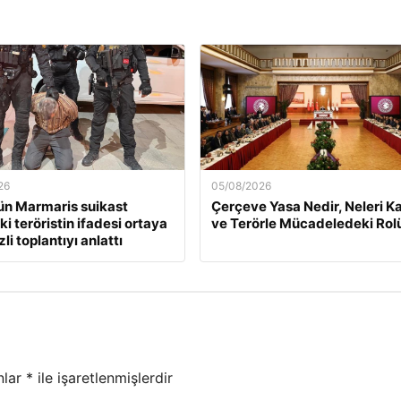
26
05/08/2026
n Marmaris suikast
Çerçeve Yasa Nedir, Neleri K
i teröristin ifadesi ortaya
ve Terörle Mücadeledeki Rol
zli toplantıyı anlattı
nlar
*
ile işaretlenmişlerdir