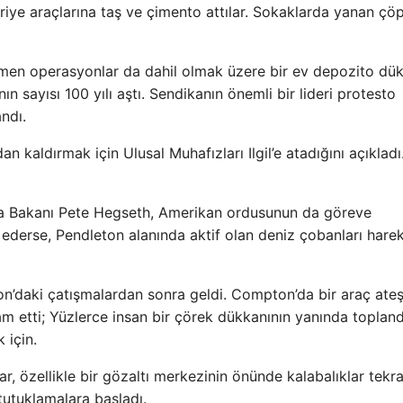
devriye araçlarına taş ve çimento attılar. Sokaklarda yanan çö
çmen operasyonlar da dahil olmak üzere bir ev depozito dü
 sayısı 100 yılı aştı. Sendikanın önemli bir lideri protesto
ndı.
n kaldırmak için Ulusal Muhafızları Ilgil’e atadığını açıkladı
nma Bakanı Pete Hegseth, Amerikan ordusunun da göreve
m ederse, Pendleton alanında aktif olan deniz çobanları hare
n’daki çatışmalardan sonra geldi. Compton’da bir araç ate
m etti; Yüzlerce insan bir çörek dükkanının yanında topland
 için.
r, özellikle bir gözaltı merkezinin önünde kalabalıklar tekra
e tutuklamalara başladı.