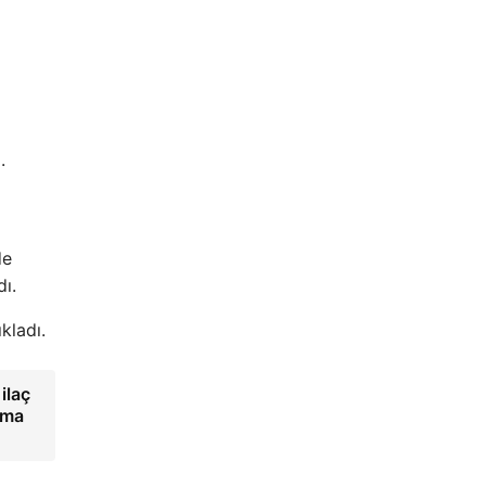
.
de
ı.
kladı.
ilaç
ama