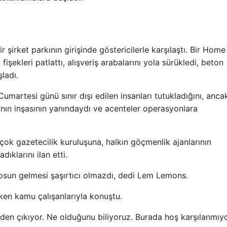
 şirket parkının girişinde göstericilerle karşılaştı. Bir Hom
fişekleri patlattı, alışveriş arabalarını yola sürükledi, beton
şladı.
Cumartesi günü sınır dışı edilen insanları tutukladığını, anc
ı’nın inşasının yanındaydı ve acenteler operasyonlara
k gazetecilik kuruluşuna, halkın göçmenlik ajanlarının
ıklarını ilan etti.
aosun gelmesi şaşırtıcı olmazdı, dedi Lem Lemons.
erken kamu çalışanlarıyla konuştu.
den çıkıyor. Ne olduğunu biliyoruz. Burada hoş karşılanmıyo