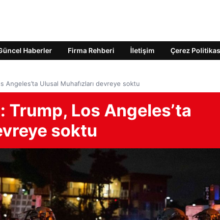
Güncel Haberler
Firma Rehberi
İletişim
Çerez Politikas
s Angeles’ta Ulusal Muhafızları devreye soktu
: Trump, Los Angeles’ta
evreye soktu