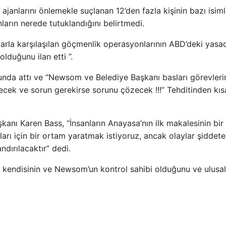
ajanlarını önlemekle suçlanan 12’den fazla kişinin bazı isiml
ların nerede tutuklandığını belirtmedi.
arla karşılaşılan göçmenlik operasyonlarının ABD’deki yasad
lduğunu ilan etti ”.
da attı ve “Newsom ve Belediye Başkanı basları görevleri
cek ve sorun gerekirse sorunu çözecek !!!” Tehditinden kıs
anı Karen Bass, “İnsanların Anayasa’nın ilk makalesinin bir
arı için bir ortam yaratmak istiyoruz, ancak olaylar şiddete
dırılacaktır” dedi.
nı, kendisinin ve Newsom’un kontrol sahibi olduğunu ve ulusal