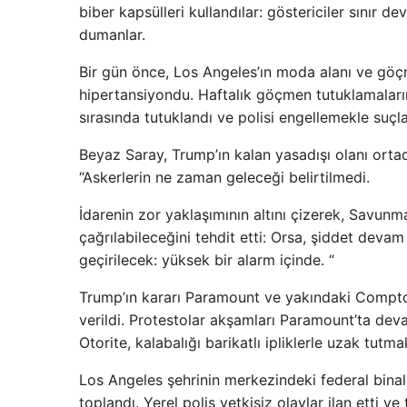
biber kapsülleri kullandılar: göstericiler sınır 
dumanlar.
Bir gün önce, Los Angeles’ın moda alanı ve gö
hipertansiyondu. Haftalık göçmen tutuklamalarının
sırasında tutuklandı ve polisi engellemekle suçla
Beyaz Saray, Trump’ın kalan yasadışı olanı ortada
“Askerlerin ne zaman geleceği belirtilmedi.
İdarenin zor yaklaşımının altını çizerek, Savu
çağrılabileceğini tehdit etti: Orsa, şiddet deva
geçirilecek: yüksek bir alarm içinde. “
Trump’ın kararı Paramount ve yakındaki Compto
verildi. Protestolar akşamları Paramount’ta deva
Otorite, kalabalığı barikatlı ipliklerle uzak tutmak
Los Angeles şehrinin merkezindeki federal binala
toplandı. Yerel polis yetkisiz olaylar ilan etti v