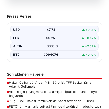
07.08.2026
Alkollü içki paylaşımına ceza almıştı…
Piyasa Verileri
İptal için mahkemeye başvurdu
USD
47.74
▲ +0.18%
EUR
55.25
▲ +0.32%
ALTIN
6660.6
▲ +2.59%
BTC
3094076
▲ +0.10%
Son Eklenen Haberler
Hakan Çalhanoğlu’ndan Yılın Sürprizi: TFF Başkanlığına
■
Adaylık Gelişmeleri
Alkollü içki paylaşımına ceza almıştı… İptal için mahkemeye
■
başvurdu
‘Kuğu Gölü’ Balesi Pamukkale’de Sanatseverlerle Buluştu
■
FETÖ’nün Marmaris suikast timindeki teröristin ifadesi ortaya
■