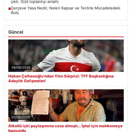
çıktı. Gizli toplantıyı anlattı
Çerçeve Yasa Nedir, Neleri Kapsar ve Terörle Mücadeledeki
■
Rolü
Güncel
08/08/2026
Hakan Çalhanoğlu’ndan Yılın Sürprizi: TFF Başkanlığına
Adaylık Gelişmeleri
07/08/2026
Alkollü içki paylaşımına ceza almıştı… İptal için mahkemeye
başvurdu