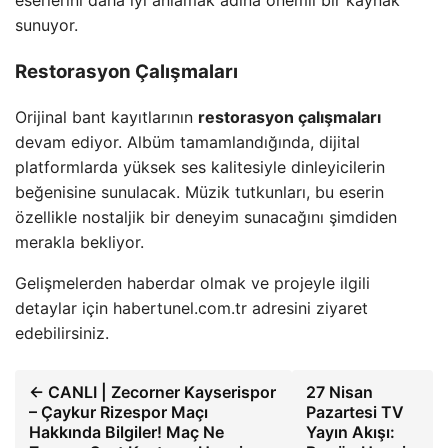
eserlerini daha iyi anlamak adına önemli bir kaynak
sunuyor.
Restorasyon Çalışmaları
Orijinal bant kayıtlarının
restorasyon çalışmaları
devam ediyor. Albüm tamamlandığında, dijital
platformlarda yüksek ses kalitesiyle dinleyicilerin
beğenisine sunulacak. Müzik tutkunları, bu eserin
özellikle nostaljik bir deneyim sunacağını şimdiden
merakla bekliyor.
Gelişmelerden haberdar olmak ve projeyle ilgili
detaylar için habertunel.com.tr adresini ziyaret
edebilirsiniz.
← CANLI | Zecorner Kayserispor
27 Nisan
– Çaykur Rizespor Maçı
Pazartesi TV
Hakkında Bilgiler! Maç Ne
Yayın Akışı: