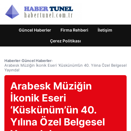
Güncel Haberler
Firma Rehberi
İletişim
Çerez Politikası
Haberler
›
Güncel Haberler
›
Arabesk Müziğin İkonik Eseri ‘Küskünüm’ün 40. Yılına Özel Belgesel
Yayında!
Arabesk Müziğin
İkonik Eseri
‘Küskünüm’ün 40.
Yılına Özel Belgesel