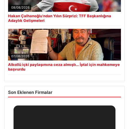
08/08/2026
Hakan Çalhanoğlu’ndan Yılın Sürprizi: TFF Başkanlığına
Adaylık Gelişmeleri
07/08/2026
Alkollü içki paylaşımına ceza almıştı… İptal için mahkemeye
başvurdu
Son Eklenen Firmalar