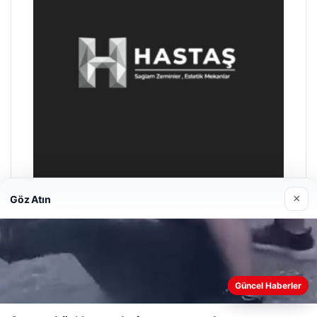
×
Göz Atın
Enes Kaplan Avukatlık Bürosu
28/04/2026
Güncel Haberler
Web sitemizi nasıl kullandığınızı daha iyi anlayabilmek,
deneyiminizi kişiselleştirmek ve geliştirmek amacıyla çerezler