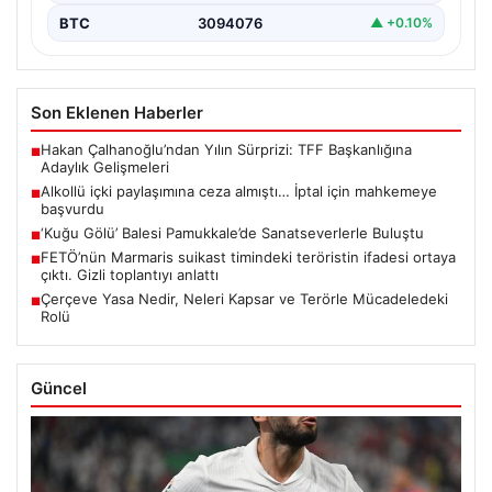
BTC
3094076
▲ +0.10%
Son Eklenen Haberler
Hakan Çalhanoğlu’ndan Yılın Sürprizi: TFF Başkanlığına
■
Adaylık Gelişmeleri
Alkollü içki paylaşımına ceza almıştı… İptal için mahkemeye
■
başvurdu
‘Kuğu Gölü’ Balesi Pamukkale’de Sanatseverlerle Buluştu
■
FETÖ’nün Marmaris suikast timindeki teröristin ifadesi ortaya
■
çıktı. Gizli toplantıyı anlattı
Çerçeve Yasa Nedir, Neleri Kapsar ve Terörle Mücadeledeki
■
Rolü
Güncel