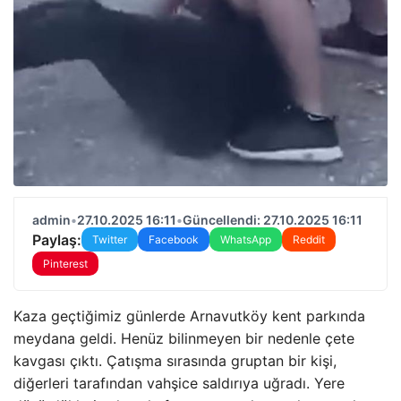
admin
•
27.10.2025 16:11
•
Güncellendi: 27.10.2025 16:11
Paylaş:
Twitter
Facebook
WhatsApp
Reddit
Pinterest
Kaza geçtiğimiz günlerde Arnavutköy kent parkında
meydana geldi. Henüz bilinmeyen bir nedenle çete
kavgası çıktı. Çatışma sırasında gruptan bir kişi,
diğerleri tarafından vahşice saldırıya uğradı. Yere