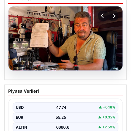
07.08.2026
Alkollü içki paylaşımına ceza almıştı…
Piyasa Verileri
İptal için mahkemeye başvurdu
USD
47.74
▲ +0.18%
EUR
55.25
▲ +0.32%
ALTIN
6660.6
▲ +2.59%