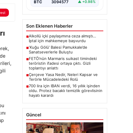
BTC
3094577
▲ +0.98%
rest
Son Eklenen Haberler
rı
Alkollü içki paylaşımına ceza almıştı…
■
İptal için mahkemeye başvurdu
‘Kuğu Gölü’ Balesi Pamukkale’de
rek,
■
Sanatseverlerle Buluştu
lde
FETÖ’nün Marmaris suikast timindeki
■
ileri,
teröristin ifadesi ortaya çıktı. Gizli
toplantıyı anlattı
ili
Çerçeve Yasa Nedir, Neleri Kapsar ve
■
Terörle Mücadeledeki Rolü
700 lira için IBAN verdi, 16 yıllık işinden
■
oldu. Protez bacaklı temizlik görevlisinin
hayatı karardı
bu
ını
Güncel
up