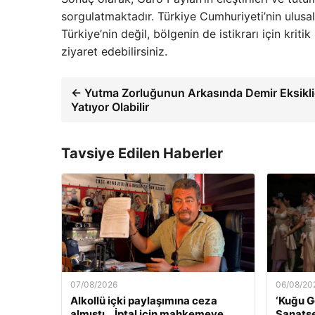
sorgulatmaktadır. Türkiye Cumhuriyeti’nin ulusal 
Türkiye’nin değil, bölgenin de istikrarı için krit
ziyaret edebilirsiniz.
← Yutma Zorluğunun Arkasında Demir Eksikli
Yatıyor Olabilir
Tavsiye Edilen Haberler
07/08/2026
06/08/20
Alkollü içki paylaşımına ceza
‘Kuğu G
almıştı… İptal için mahkemeye
Sanatse