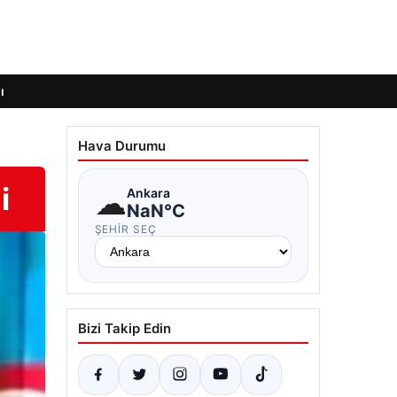
ı
Hava Durumu
i
☁
Ankara
NaN°C
ŞEHIR SEÇ
Bizi Takip Edin