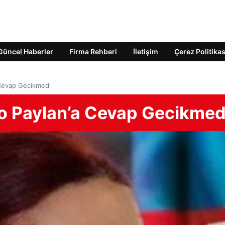
Güncel Haberler
Firma Rehberi
İletişim
Çerez Politikas
 Cevap Gecikmedi
o Paylan’a Cevap Gecikmed