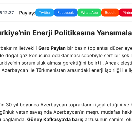
Paylaş:
6 12:37
Twitter
Facebook
WhatsApp
Reddit
Pinte
ürkiye’nin Enerji Politikasına Yansımala
bakır milletvekili
Garo Paylan
bir basın toplantısı düzenleye
e doğal gaz konusuna odaklanması sebebiyle sert bir şeki
rkiye’nin sorumluluk alması gerektiğini belirtti. Ancak eleştir
n Azerbaycan ile Türkmenistan arasındaki enerji işbirliği ile ilg
ın 30 yıl boyunca Azerbaycan topraklarını işgal ettiğini ve 
4 günlük vatan savaşında Azerbaycan’ın meşru müdafaa hakk
Bu bağlamda,
Güney Kafkasya’da barış
arzusunun samimi ol