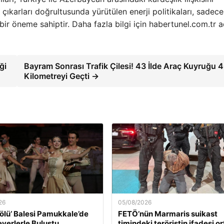
çıkarları doğrultusunda yürütülen enerji politikaları, sadece
ik bir öneme sahiptir. Daha fazla bilgi için habertunel.com.tr a
ği
Bayram Sonrası Trafik Çilesi! 43 İlde Araç Kuyruğu 
Kilometreyi Geçti →
26
05/08/2026
ölü’ Balesi Pamukkale’de
FETÖ’nün Marmaris suikast
verlerle Buluştu
timindeki teröristin ifadesi o