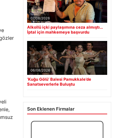
07/08/2026
Alkollü içki paylaşımına ceza almıştı…
ye
İptal için mahkemeye başvurdu
 gözler
06/08/2026
‘Kuğu Gölü’ Balesi Pamukkale’de
Sanatseverlerle Buluştu
eli
Son Eklenen Firmalar
enle,
lumsuz