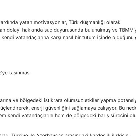
n ardında yatan motivasyonlar, Türk düşmanlığı olarak
ardan dolayı hakkında suç duyurusunda bulunulmuş ve TBMM’
 kendi vatandaşlarına karşı nasıl bir tutum içinde olduğunu
’ye taşınması
kalarına ve bölgedeki istikrara olumsuz etkiler yapma potansiy
 güçlendirerek, enerji güvenliğini sağlamaya çalışıyor. Bu ned
hem kendi vatandaşlarını hem de bölgedeki barış sürecini o
ları, Türkiye ile Azerbaycan arasındaki kardeşlik ilişkisini