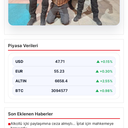
05.08.2026
Çerçeve Yasa Nedir, Neleri Kapsar ve
Piyasa Verileri
Terörle Mücadeledeki Rolü
Hukuk sistemi ve yasama süreçlerinde önemli bir yer
tutan çerçeve yasa, temel olarak toplumsal…
USD
47.71
▲ +0.15%
EUR
55.23
▲ +0.30%
ALTIN
6658.4
▲ +2.55%
BTC
3094577
▲ +0.98%
Son Eklenen Haberler
Alkollü içki paylaşımına ceza almıştı… İptal için mahkemeye
■