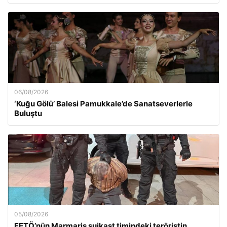
06/08/2026
‘Kuğu Gölü’ Balesi Pamukkale’de Sanatseverlerle
Buluştu
05/08/2026
FETÖ’nün Marmaris suikast timindeki teröristin