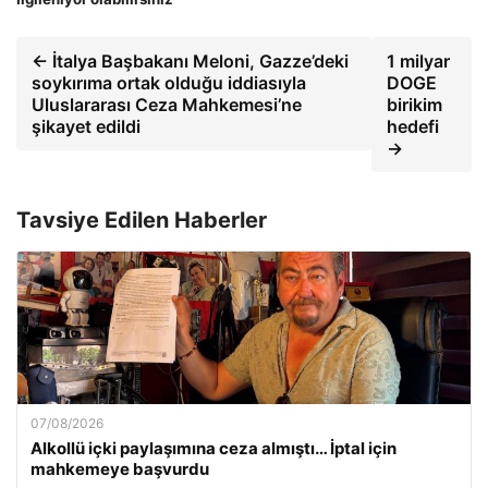
← İtalya Başbakanı Meloni, Gazze’deki
1 milyar
soykırıma ortak olduğu iddiasıyla
DOGE
Uluslararası Ceza Mahkemesi’ne
birikim
şikayet edildi
hedefi
→
Tavsiye Edilen Haberler
07/08/2026
Alkollü içki paylaşımına ceza almıştı… İptal için
mahkemeye başvurdu