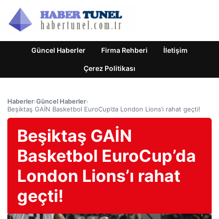
Güncel Haberler
Firma Rehberi
İletişim
Çerez Politikası
Haberler
›
Güncel Haberler
›
Beşiktaş GAİN Basketbol EuroCup’da London Lions’ı rahat geçti!
Beşiktaş GAİN
Basketbol EuroCup’da
London Lions’ı rahat
geçti!