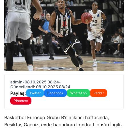
admin
•
08.10.2025 08:24
•
Güncellendi: 08.10.2025 08:24
Paylaş:
Twitter
Facebook
WhatsApp
Reddit
Pinterest
Basketbol Eurocup Grubu B’nin ikinci haftasında,
Beşiktaş Gaeniz, evde barındıran Londra Lions’ın İngiliz