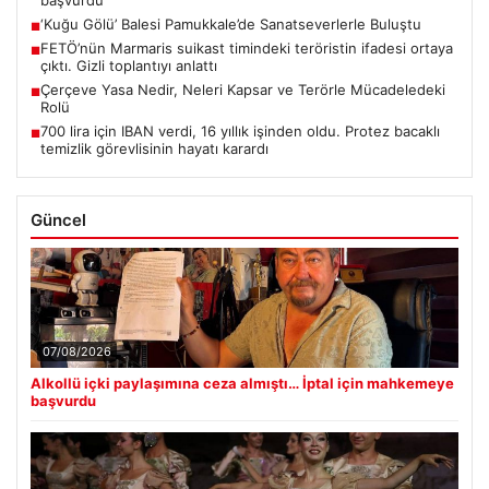
başvurdu
‘Kuğu Gölü’ Balesi Pamukkale’de Sanatseverlerle Buluştu
■
FETÖ’nün Marmaris suikast timindeki teröristin ifadesi ortaya
■
çıktı. Gizli toplantıyı anlattı
Çerçeve Yasa Nedir, Neleri Kapsar ve Terörle Mücadeledeki
■
Rolü
700 lira için IBAN verdi, 16 yıllık işinden oldu. Protez bacaklı
■
temizlik görevlisinin hayatı karardı
Güncel
07/08/2026
Alkollü içki paylaşımına ceza almıştı… İptal için mahkemeye
başvurdu