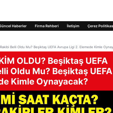
Güncel Haberler
Firma Rehberi
İletişim
Çerez Politikas
Rakibi Belli Oldu Mu? Beşiktaş UEFA Avrupa Ligi 2. Elemede Kimle Oyna
 KİM OLDU? Beşiktaş UEFA
elli Oldu Mu? Beşiktaş UEFA
ede Kimle Oynayacak?