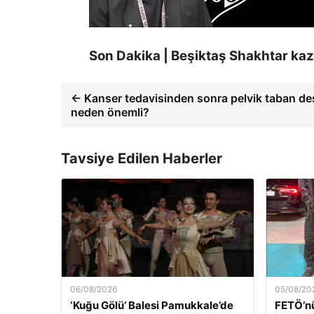
Son Dakika | Beşiktaş Shakhtar kaz
← Kanser tedavisinden sonra pelvik taban de
neden önemli?
Tavsiye Edilen Haberler
06/08/2026
05/08/20
‘Kuğu Gölü’ Balesi Pamukkale’de
FETÖ’nü