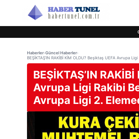
Haberler
›
Güncel Haberler
›
BEŞİKTAŞ’IN RAKİBİ KİM OLDU? Beşiktaş UEFA Avrupa Ligi 
BEŞİKTAŞ’IN RAKİBİ
Avrupa Ligi Rakibi B
Avrupa Ligi 2. Elem