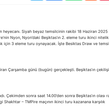
çin heyecanı. Siyah beyaz temsilcinin rakibi 18 Haziran 2025
e’nin Nyon, Nyon’daki Beşiktas’ın 2. eleme turu ikinci nitelikl
k için 3 eleme turu oynayacak. İşte Besiktas Draw ve temsi
ran Çarşamba günü (bugün) gerçekleşti. Beşiktas’ın çekilişi
dı. Çekimden sonra saat 14.00’den sonra Beşiktas’ın olası r
gi Shakhtar – TMPire maçının ikinci turu kazanana karşılık