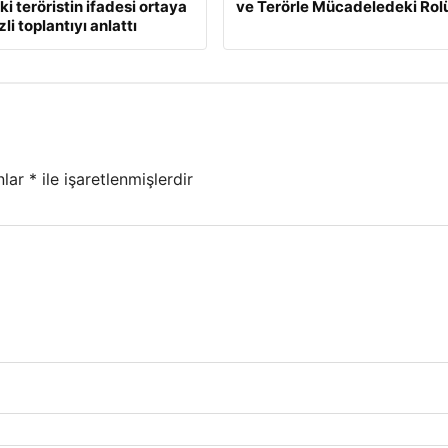
i teröristin ifadesi ortaya
ve Terörle Mücadeledeki Rol
zli toplantıyı anlattı
nlar
*
ile işaretlenmişlerdir