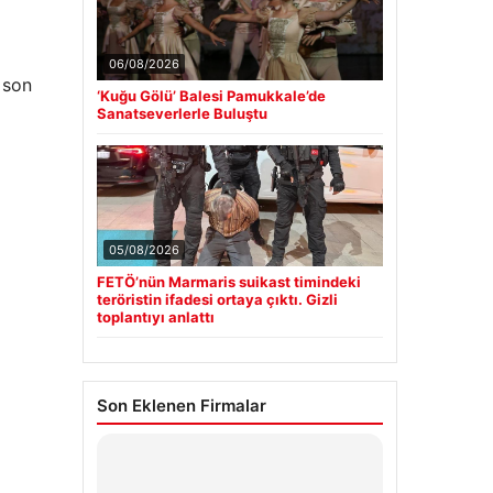
06/08/2026
 son
‘Kuğu Gölü’ Balesi Pamukkale’de
Sanatseverlerle Buluştu
05/08/2026
FETÖ’nün Marmaris suikast timindeki
teröristin ifadesi ortaya çıktı. Gizli
toplantıyı anlattı
Son Eklenen Firmalar