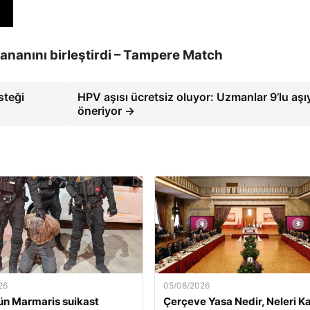
ananını birleştirdi – Tampere Match
steği
HPV aşısı ücretsiz oluyor: Uzmanlar 9’lu aşı
öneriyor →
26
05/08/2026
n Marmaris suikast
Çerçeve Yasa Nedir, Neleri K