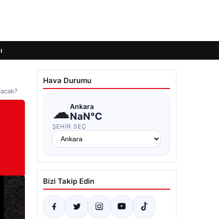
ı
Hava Durumu
yacak?
☁
Ankara
NaN°C
ŞEHIR SEÇ
Bizi Takip Edin