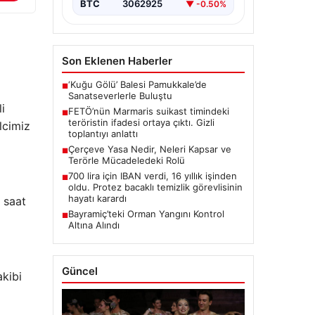
BTC
3062925
▼ -0.50%
Son Eklenen Haberler
‘Kuğu Gölü’ Balesi Pamukkale’de
■
Sanatseverlerle Buluştu
i
FETÖ’nün Marmaris suikast timindeki
■
teröristin ifadesi ortaya çıktı. Gizli
lcimiz
toplantıyı anlattı
Çerçeve Yasa Nedir, Neleri Kapsar ve
■
Terörle Mücadeledeki Rolü
700 lira için IBAN verdi, 16 yıllık işinden
■
oldu. Protez bacaklı temizlik görevlisinin
hayatı karardı
 saat
Bayramiç’teki Orman Yangını Kontrol
■
Altına Alındı
Güncel
akibi