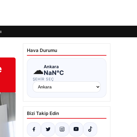
ı
Hava Durumu
e
☁
Ankara
NaN°C
ŞEHIR SEÇ
Bizi Takip Edin