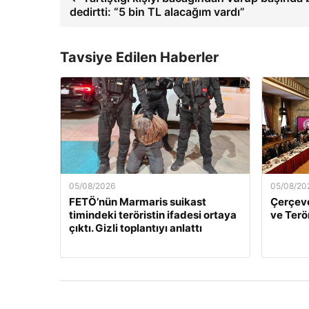
dedirtti: “5 bin TL alacağım vardı”
Tavsiye Edilen Haberler
05/08/2026
05/08/20
FETÖ’nün Marmaris suikast
Çerçeve
timindeki teröristin ifadesi ortaya
ve Terö
çıktı. Gizli toplantıyı anlattı