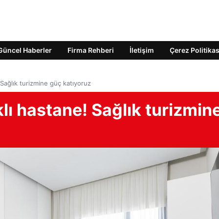
Güncel Haberler
Firma Rehberi
İletişim
Çerez Politikas
Sağlık turizmine güç katıyoruz
ı hastane! Sağlık turizmin