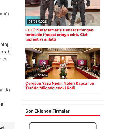
ğlığı
05/08/2026
FETÖ’nün Marmaris suikast timindeki
teröristin ifadesi ortaya çıktı. Gizli
toplantıyı anlattı
oloji,
errahi
z ve
05/08/2026
Çerçeve Yasa Nedir, Neleri Kapsar ve
Terörle Mücadeledeki Rolü
makla
da
Son Eklenen Firmalar
r!