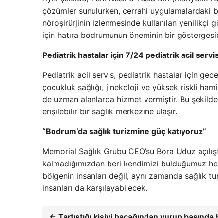
çözümler sunulurken, cerrahi uygulamalardaki baş
nöroşirürjinin izlenmesinde kullanılan yenilikçi 
için hatıra bodrumunun öneminin bir göstergesid
Pediatrik hastalar için 7/24 pediatrik acil servi
Pediatrik acil servis, pediatrik hastalar için ge
çocukluk sağlığı, jinekoloji ve yüksek riskli ham
de uzman alanlarda hizmet vermiştir. Bu şekilde,
erişilebilir bir sağlık merkezine ulaşır.
“Bodrum’da sağlık turizmine güç katıyoruz”
Memorial Sağlık Grubu CEO’su Bora Uduz açılışt
kalmadığımızdan beri kendimizi bulduğumuz her
bölgenin insanları değil, aynı zamanda sağlık tur
insanları da karşılayabilecek.
← Tartıştığı kişiyi bacağından vurup başında b