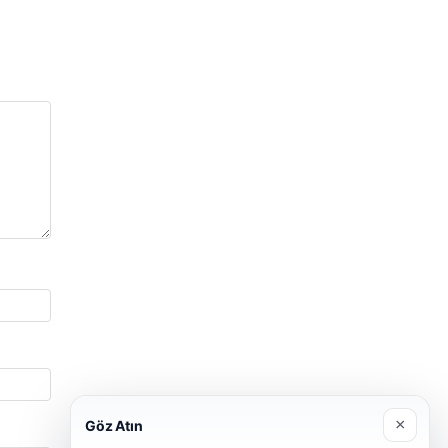
×
Göz Atın