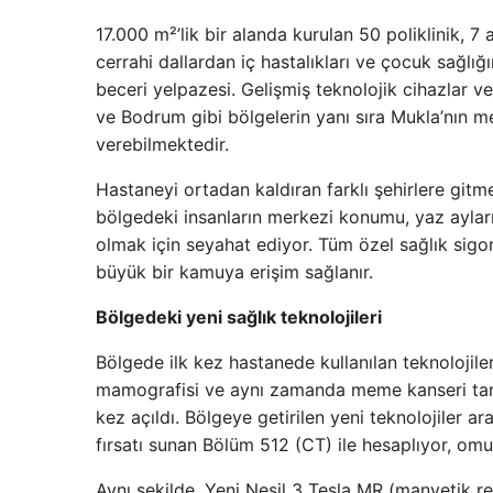
17.000 m²’lik bir alanda kurulan 50 poliklinik, 7
cerrahi dallardan iç hastalıkları ve çocuk sağlığ
beceri yelpazesi. Gelişmiş teknolojik cihazlar 
ve Bodrum gibi bölgelerin yanı sıra Mukla’nın me
verebilmektedir.
Hastaneyi ortadan kaldıran farklı şehirlere gitm
bölgedeki insanların merkezi konumu, yaz aylar
olmak için seyahat ediyor. Tüm özel sağlık sigort
büyük bir kamuya erişim sağlanır.
Bölgedeki yeni sağlık teknolojileri
Bölgede ilk kez hastanede kullanılan teknolojil
mamografisi ve aynı zamanda meme kanseri tanı
kez açıldı. Bölgeye getirilen yeni teknolojiler 
fırsatı sunan Bölüm 512 (CT) ile hesaplıyor, omu
Aynı şekilde, Yeni Nesil 3 Tesla MR (manyetik 