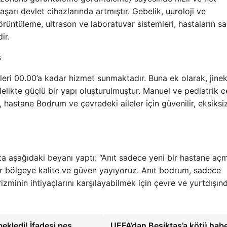
arı devlet cihazlarında artmıştır. Gebelik, uuroloji ve
görüntüleme, ultrason ve laboratuvar sistemleri, hastaların sa
ir.
s
celeri 00.00’a kadar hizmet sunmaktadır. Buna ek olarak, jinek
ilelikte güçlü bir yapı oluşturulmuştur. Manuel ve pediatrik c
 hastane Bodrum ve çevredeki aileler için güvenilir, eksiksi
a aşağıdaki beyanı yaptı: “Anıt sadece yeni bir hastane aç
 bölgeye kalite ve güven yayıyoruz. Anıt bodrum, sadece
izminin ihtiyaçlarını karşılayabilmek için çevre ve yurtdışın
ekledi! İfadesi pes
UEFA’dan Beşiktaş’a kötü habe