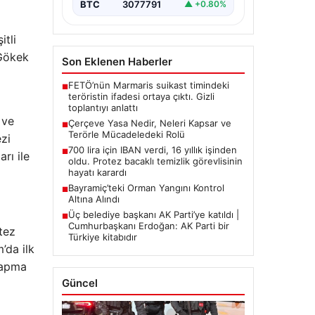
BTC
3077791
▲ +0.80%
itli
 Gökek
Son Eklenen Haberler
FETÖ’nün Marmaris suikast timindeki
■
teröristin ifadesi ortaya çıktı. Gizli
toplantıyı anlattı
 ve
Çerçeve Yasa Nedir, Neleri Kapsar ve
■
Terörle Mücadeledeki Rolü
zi
700 lira için IBAN verdi, 16 yıllık işinden
■
rı ile
oldu. Protez bacaklı temizlik görevlisinin
hayatı karardı
Bayramiç’teki Orman Yangını Kontrol
■
Altına Alındı
Üç belediye başkanı AK Parti’ye katıldı |
■
Cumhurbaşkanı Erdoğan: AK Parti bir
tez
Türkiye kitabıdır
’da ilk
 yapma
Güncel