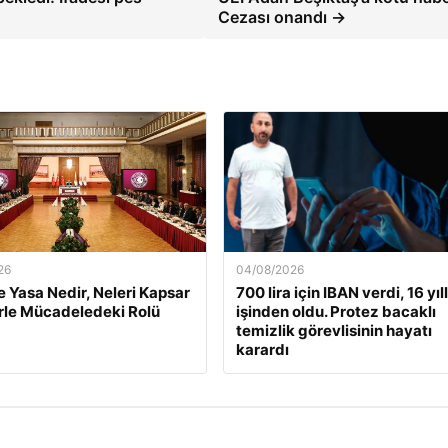
Cezası onandı →
26
04/08/2026
 Yasa Nedir, Neleri Kapsar
700 lira için IBAN verdi, 16 yıll
rle Mücadeledeki Rolü
işinden oldu. Protez bacaklı
temizlik görevlisinin hayatı
karardı