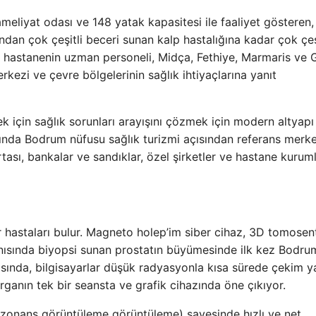
 ameliyat odası ve 148 yatak kapasitesi ile faaliyet gösteren,
ından çok çeşitli beceri sunan kalp hastalığına kadar çok çeş
ve hastanenin uzman personeli, Midça, Fethiye, Marmaris ve
rkezi ve çevre bölgelerinin sağlık ihtiyaçlarına yanıt
ek için sağlık sorunları arayışını çözmek için modern altyapı
ında Bodrum nüfusu sağlık turizmi açısından referans merke
ası, bankalar ve sandıklar, özel şirketler ve hastane kurumla
er hastaları bulur. Magneto holep’im siber cihaz, 3D tomosen
sında biyopsi sunan prostatın büyümesinde ilk kez Bodrum
arasında, bilgisayarlar düşük radyasyonla kısa sürede çekim
rganın tek bir seansta ve grafik cihazında öne çıkıyor.
rezonans görüntüleme görüntüleme) sayesinde hızlı ve net