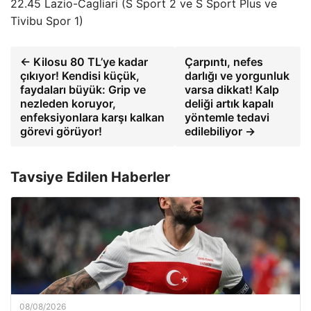
22.45 Lazio-Cagliari (S Sport 2 ve S Sport Plus ve
Tivibu Spor 1)
← Kilosu 80 TL’ye kadar
Çarpıntı, nefes
çıkıyor! Kendisi küçük,
darlığı ve yorgunluk
faydaları büyük: Grip ve
varsa dikkat! Kalp
nezleden koruyor,
deliği artık kapalı
enfeksiyonlara karşı kalkan
yöntemle tedavi
görevi görüyor!
edilebiliyor →
Tavsiye Edilen Haberler
08/08/2026