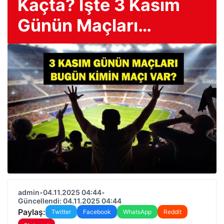
Kaçta? İşte 3 Kasım
Günün Maçları…
admin
•
04.11.2025 04:44
•
Güncellendi: 04.11.2025 04:44
Paylaş:
Twitter
Facebook
WhatsApp
Reddit