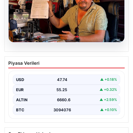
07.08.2026
Alkollü içki paylaşımına ceza almıştı…
Piyasa Verileri
İptal için mahkemeye başvurdu
USD
47.74
▲ +0.18%
EUR
55.25
▲ +0.32%
ALTIN
6660.6
▲ +2.59%
BTC
3094076
▲ +0.10%