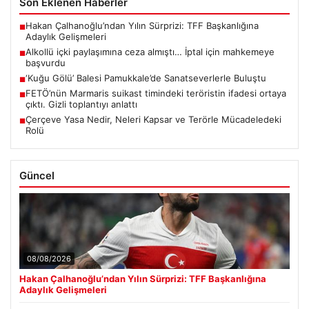
Son Eklenen Haberler
Hakan Çalhanoğlu’ndan Yılın Sürprizi: TFF Başkanlığına
■
Adaylık Gelişmeleri
Alkollü içki paylaşımına ceza almıştı… İptal için mahkemeye
■
başvurdu
‘Kuğu Gölü’ Balesi Pamukkale’de Sanatseverlerle Buluştu
■
FETÖ’nün Marmaris suikast timindeki teröristin ifadesi ortaya
■
çıktı. Gizli toplantıyı anlattı
Çerçeve Yasa Nedir, Neleri Kapsar ve Terörle Mücadeledeki
■
Rolü
Güncel
08/08/2026
Hakan Çalhanoğlu’ndan Yılın Sürprizi: TFF Başkanlığına
Adaylık Gelişmeleri