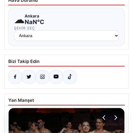
Hava Durumu
☁
Ankara
NaN°C
ŞEHIR SEÇ
Bizi Takip Edin
Yan Manşet