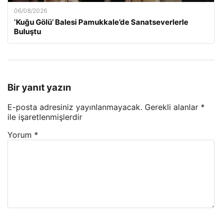
06/08/2026
‘Kuğu Gölü’ Balesi Pamukkale’de Sanatseverlerle
Buluştu
Bir yanıt yazın
E-posta adresiniz yayınlanmayacak.
Gerekli alanlar
*
ile işaretlenmişlerdir
Yorum
*