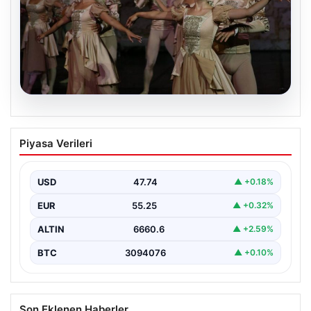
05.08.2026
FETÖ’nün Marmaris suikast timindeki
Piyasa Verileri
teröristin ifadesi ortaya çıktı. Gizli
toplantıyı anlattı
USD
47.74
▲ +0.18%
EUR
55.25
▲ +0.32%
ALTIN
6660.6
▲ +2.59%
BTC
3094076
▲ +0.10%
Son Eklenen Haberler