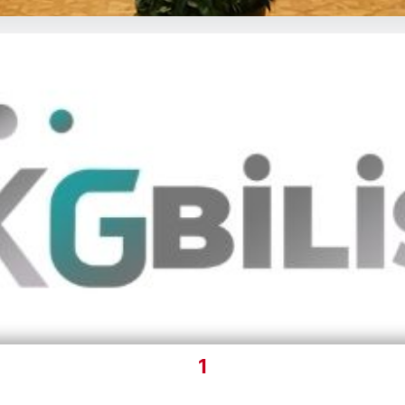
eri Kapsar ve Terörle Mücadeled
er tutan çerçeve yasa, temel olarak toplumsal reformları destekleye
1