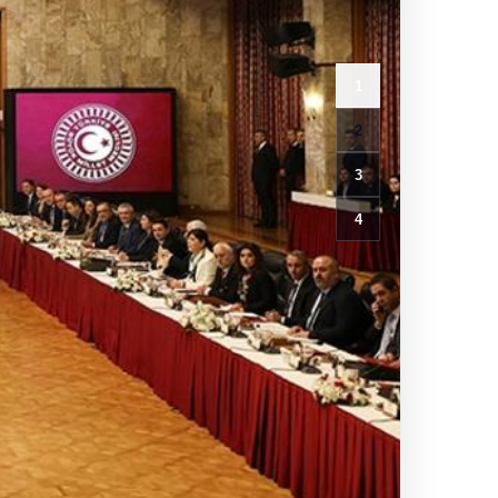
1
2
3
4