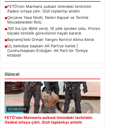
FETÖ’nün Marmaris suikast timindeki teröristin
■
ifadesi ortaya çıktı. Gizli toplantıyı anlattı
Çerçeve Yasa Nedir, Neleri Kapsar ve Terörle
■
Mücadeledeki Rolü
700 lira için IBAN verdi, 16 yıllık işinden oldu. Protez
■
bacaklı temizlik görevlisinin hayatı karardı
Bayramiç’teki Orman Yangını Kontrol Altına Alındı
■
Üç belediye başkanı AK Parti’ye katıldı |
■
Cumhurbaşkanı Erdoğan: AK Parti bir Türkiye
kitabıdır
Güncel
05/08/2026
FETÖ’nün Marmaris suikast timindeki teröristin
ifadesi ortaya çıktı. Gizli toplantıyı anlattı