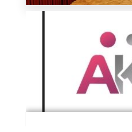
Bilişim
SICAK HABER
GÜNCEL HABERLER
0 YORUM
05.08.2026
Çerçeve Yasa Nedir, Nel
Hukuk sistemi ve yasama süreçlerinde önemli bir y