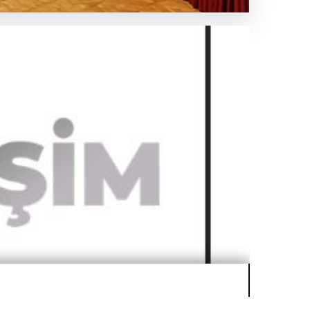
eki Rolü
n ve yönlendiren…