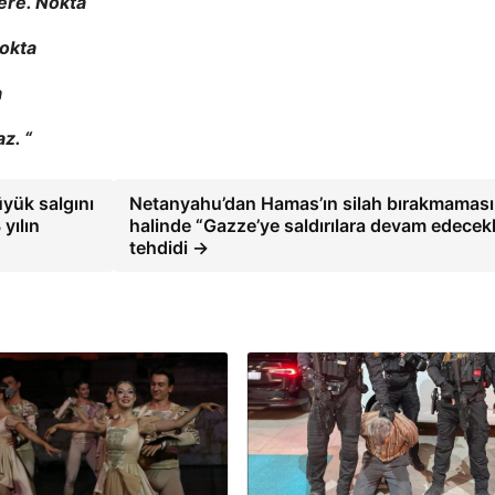
ere. Nokta
Nokta
a
z. “
üyük salgını
Netanyahu’dan Hamas’ın silah bırakmaması
 yılın
halinde “Gazze’ye saldırılara devam edecekl
tehdidi →