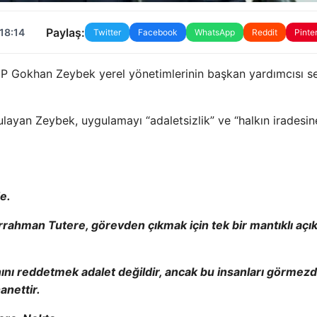
Paylaş:
18:14
Twitter
Facebook
WhatsApp
Reddit
Pinte
HP Gokhan Zeybek yerel yönetimlerinin başkan yardımcısı s
gulayan Zeybek, uygulamayı “adaletsizlik” ve “halkın iradesin
e.
rahman Tutere, görevden çıkmak için tek bir mantıklı açı
ını reddetmek adalet değildir, ancak bu insanları görmez
anettir.