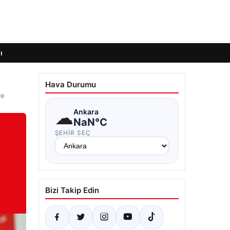
ı
Hava Durumu
ye
☁
Ankara
NaN°C
ŞEHIR SEÇ
Bizi Takip Edin