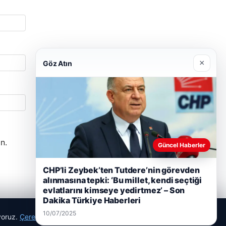
×
Göz Atın
n.
Güncel Haberler
CHP’li Zeybek’ten Tutdere’nin görevden
alınmasına tepki: ‘Bu millet, kendi seçtiği
evlatlarını kimseye yedirtmez’ – Son
Dakika Türkiye Haberleri
10/07/2025
ıyoruz.
Çerez Politikamız
Reddet
Kabul Et