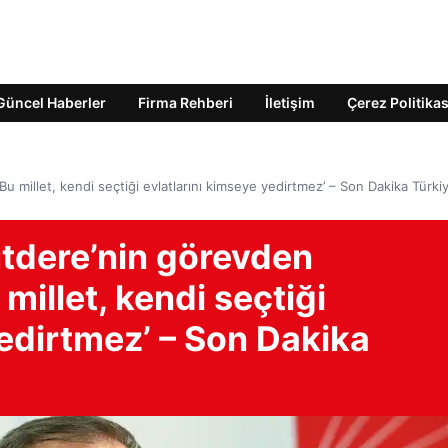
Güncel Haberler
Firma Rehberi
İletişim
Çerez Politikas
u millet, kendi seçtiği evlatlarını kimseye yedirtmez’ – Son Dakika Türki
utdere’nin görevden
 millet, kendi seçtiği
yedirtmez’ – Son Dakika