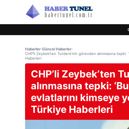
Haberler
›
Güncel Haberler
›
CHP’li Zeybek’ten Tutdere’nin görevden alınmasına tepki: ‘B
Haberleri
CHP’li Zeybek’ten T
alınmasına tepki: ‘Bu
evlatlarını kimseye 
Türkiye Haberleri