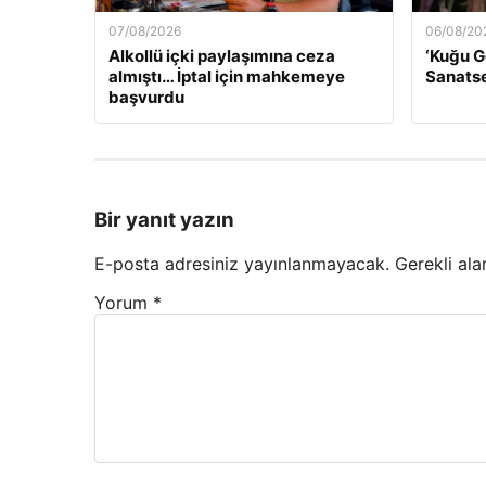
07/08/2026
06/08/20
Alkollü içki paylaşımına ceza
‘Kuğu G
almıştı… İptal için mahkemeye
Sanatse
başvurdu
Bir yanıt yazın
E-posta adresiniz yayınlanmayacak.
Gerekli ala
Yorum
*