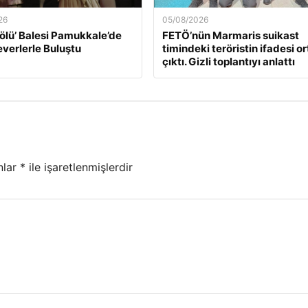
26
05/08/2026
ölü’ Balesi Pamukkale’de
FETÖ’nün Marmaris suikast
verlerle Buluştu
timindeki teröristin ifadesi o
çıktı. Gizli toplantıyı anlattı
nlar
*
ile işaretlenmişlerdir