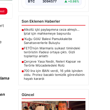
BTC
3094577
▲ +0.98%
rest
Son Eklenen Haberler
ert
Alkollü içki paylaşımına ceza almıştı…
■
İptal için mahkemeye başvurdu
‘Kuğu Gölü’ Balesi Pamukkale’de
■
e
Sanatseverlerle Buluştu
FETÖ’nün Marmaris suikast timindeki
■
teröristin ifadesi ortaya çıktı. Gizli
toplantıyı anlattı
Çerçeve Yasa Nedir, Neleri Kapsar ve
■
Terörle Mücadeledeki Rolü
700 lira için IBAN verdi, 16 yıllık işinden
■
oldu. Protez bacaklı temizlik görevlisinin
klama
hayatı karardı
den
Güncel