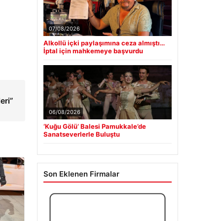
07/08/2026
Alkollü içki paylaşımına ceza almıştı…
İptal için mahkemeye başvurdu
eri”
06/08/2026
‘Kuğu Gölü’ Balesi Pamukkale’de
Sanatseverlerle Buluştu
Son Eklenen Firmalar