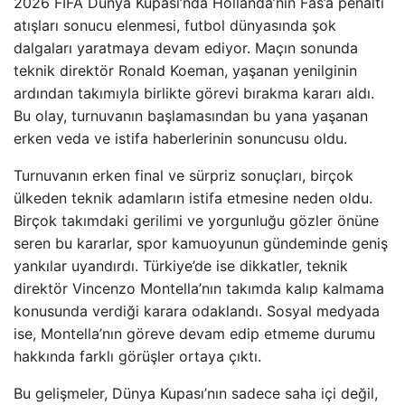
2026 FIFA Dünya Kupası’nda Hollanda’nın Fas’a penaltı
atışları sonucu elenmesi, futbol dünyasında şok
dalgaları yaratmaya devam ediyor. Maçın sonunda
teknik direktör Ronald Koeman, yaşanan yenilginin
ardından takımıyla birlikte görevi bırakma kararı aldı.
Bu olay, turnuvanın başlamasından bu yana yaşanan
erken veda ve istifa haberlerinin sonuncusu oldu.
Turnuvanın erken final ve sürpriz sonuçları, birçok
ülkeden teknik adamların istifa etmesine neden oldu.
Birçok takımdaki gerilimi ve yorgunluğu gözler önüne
seren bu kararlar, spor kamuoyunun gündeminde geniş
yankılar uyandırdı. Türkiye’de ise dikkatler, teknik
direktör Vincenzo Montella’nın takımda kalıp kalmama
konusunda verdiği karara odaklandı. Sosyal medyada
ise, Montella’nın göreve devam edip etmeme durumu
hakkında farklı görüşler ortaya çıktı.
Bu gelişmeler, Dünya Kupası’nın sadece saha içi değil,