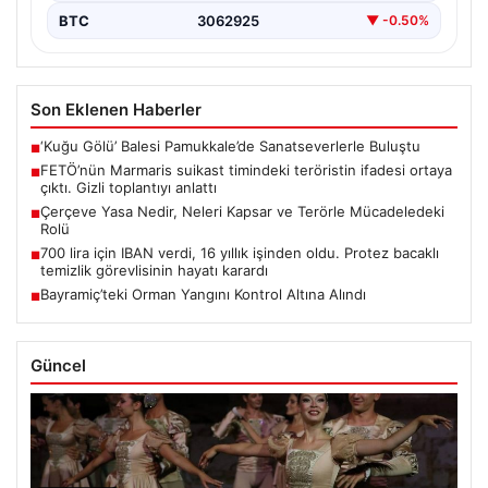
BTC
3062925
▼ -0.50%
Son Eklenen Haberler
‘Kuğu Gölü’ Balesi Pamukkale’de Sanatseverlerle Buluştu
■
FETÖ’nün Marmaris suikast timindeki teröristin ifadesi ortaya
■
çıktı. Gizli toplantıyı anlattı
Çerçeve Yasa Nedir, Neleri Kapsar ve Terörle Mücadeledeki
■
Rolü
700 lira için IBAN verdi, 16 yıllık işinden oldu. Protez bacaklı
■
temizlik görevlisinin hayatı karardı
Bayramiç’teki Orman Yangını Kontrol Altına Alındı
■
Güncel