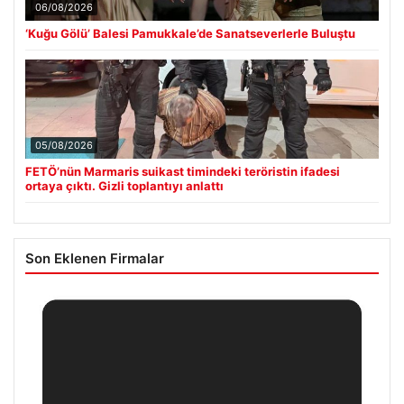
06/08/2026
‘Kuğu Gölü’ Balesi Pamukkale’de Sanatseverlerle Buluştu
05/08/2026
FETÖ’nün Marmaris suikast timindeki teröristin ifadesi
ortaya çıktı. Gizli toplantıyı anlattı
Son Eklenen Firmalar