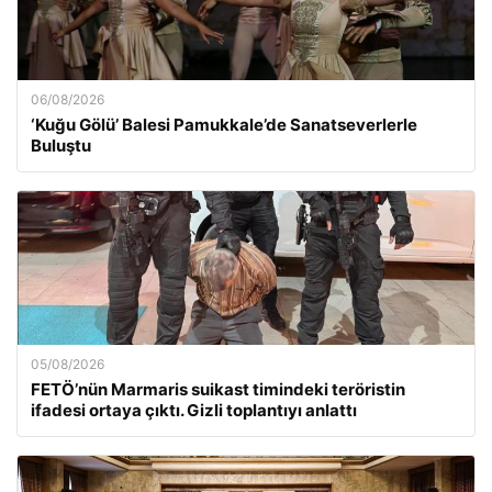
06/08/2026
‘Kuğu Gölü’ Balesi Pamukkale’de Sanatseverlerle
Buluştu
05/08/2026
FETÖ’nün Marmaris suikast timindeki teröristin
ifadesi ortaya çıktı. Gizli toplantıyı anlattı