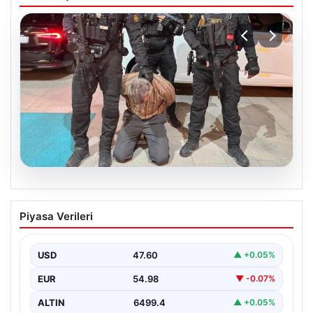
05.08.2026
FETÖ’nün Marmaris suikast timindeki
Piyasa Verileri
teröristin ifadesi ortaya çıktı. Gizli
toplantıyı anlattı
USD
47.60
▲ +0.05%
EUR
54.98
▼ -0.07%
ALTIN
6499.4
▲ +0.05%