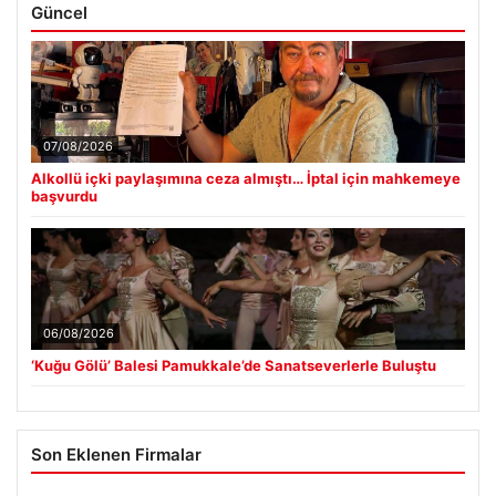
Güncel
07/08/2026
Alkollü içki paylaşımına ceza almıştı… İptal için mahkemeye
başvurdu
06/08/2026
‘Kuğu Gölü’ Balesi Pamukkale’de Sanatseverlerle Buluştu
Son Eklenen Firmalar