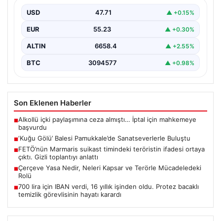
Dünya klasiklerinin en önemli eserlerinden biri olan
“Kuğu Gölü” balesi, Denizli’de gerçekleşen 2. Denizli…
USD
47.71
▲ +0.15%
EUR
55.23
▲ +0.30%
ALTIN
6658.4
▲ +2.55%
BTC
3094577
▲ +0.98%
Son Eklenen Haberler
Alkollü içki paylaşımına ceza almıştı… İptal için mahkemeye
■
başvurdu
‘Kuğu Gölü’ Balesi Pamukkale’de Sanatseverlerle Buluştu
■
FETÖ’nün Marmaris suikast timindeki teröristin ifadesi ortaya
■
çıktı. Gizli toplantıyı anlattı
Çerçeve Yasa Nedir, Neleri Kapsar ve Terörle Mücadeledeki
■
Rolü
700 lira için IBAN verdi, 16 yıllık işinden oldu. Protez bacaklı
■
temizlik görevlisinin hayatı karardı