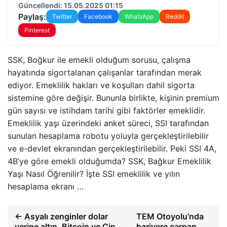
Güncellendi: 15.05.2025 01:15
Paylaş:
Twitter
Facebook
WhatsApp
Reddit
Pinterest
SSK, Boğkur ile emekli olduğum sorusu, çalışma
hayatında sigortalanan çalışanlar tarafından merak
ediyor. Emeklilik hakları ve koşulları dahil sigorta
sistemine göre değişir. Bununla birlikte, kişinin premium
gün sayısı ve istihdam tarihi gibi faktörler emeklidir.
Emeklilik yaşı üzerindeki anket süreci, SSI tarafından
sunulan hesaplama robotu yoluyla gerçekleştirilebilir
ve e-devlet ekranından gerçekleştirilebilir. Peki SSI 4A,
4B’ye göre emekli olduğumda? SSK, Bağkur Emeklilik
Yaşı Nasıl Öğrenilir? İşte SSI emeklilik ve yılın
hesaplama ekranı …
← Asyalı zenginler dolar
TEM Otoyolu’nda
yerine altın, Bitcoin ve Çin
bariyere çarpan