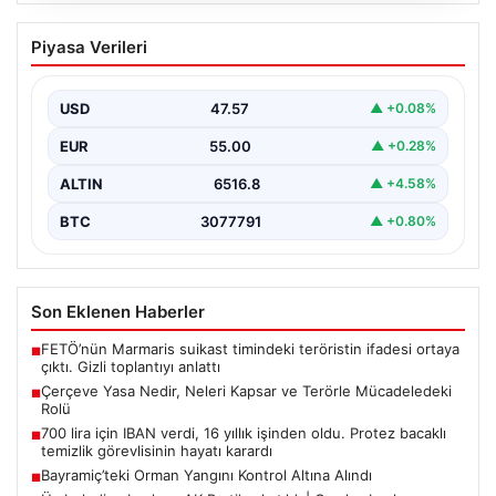
700 lira için IBAN verdi, 16 yıllık işinden
Piyasa Verileri
oldu. Protez bacaklı temizlik
görevlisinin hayatı karardı
USD
47.57
▲ +0.08%
{“title”: “700 Lira Alacağı İçin IBAN Verdi, 16 Yıllık İşinden
Oldu: Protez Bacaklı Temizlik…
EUR
55.00
▲ +0.28%
ALTIN
6516.8
▲ +4.58%
BTC
3077791
▲ +0.80%
Son Eklenen Haberler
FETÖ’nün Marmaris suikast timindeki teröristin ifadesi ortaya
■
çıktı. Gizli toplantıyı anlattı
Çerçeve Yasa Nedir, Neleri Kapsar ve Terörle Mücadeledeki
■
Rolü
700 lira için IBAN verdi, 16 yıllık işinden oldu. Protez bacaklı
■
temizlik görevlisinin hayatı karardı
Bayramiç’teki Orman Yangını Kontrol Altına Alındı
■