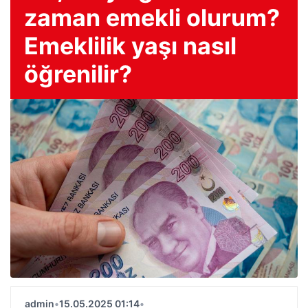
zaman emekli olurum?
Emeklilik yaşı nasıl
öğrenilir?
admin
•
15.05.2025 01:14
•