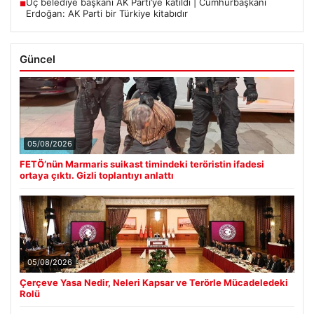
Üç belediye başkanı AK Parti’ye katıldı | Cumhurbaşkanı
■
Erdoğan: AK Parti bir Türkiye kitabıdır
Güncel
05/08/2026
FETÖ’nün Marmaris suikast timindeki teröristin ifadesi
ortaya çıktı. Gizli toplantıyı anlattı
05/08/2026
Çerçeve Yasa Nedir, Neleri Kapsar ve Terörle Mücadeledeki
Rolü